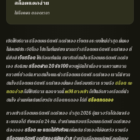
สล็อตแตกง่าย
ไม่ล็อคผล ตลอดเวลา
เปิดให้บริการสล็อตเครดิตฟรี กดรับเอง เว็บตรงระบบใหม่ล่าสุด มั่นคง
ไม่เคยมีประวัติโกง โปรโมชั่นเพียบ มากกว่าสล็อตเครดิตฟรี กดรับเอง ที่
นี่ยังมี
เว็บสล็อต
ให้เลือกเช่นกัน สมาชิกที่สนใจสล็อตเครดิตฟรี กดรับ
เอง ยังนิยม
สล็อตฝาก 20 รับ 100
ควบคู่กันไป เนื่องจากความหลาก
หลายที่ต่างกัน หากสนใจแนะนำสล็อตเครดิตฟรี กดรับเอง เราก็มี หาก
สนใจสล็อตเครดิตฟรี กดรับเองมั่นคง ก็พร้อมบริการ รวมถึง
สล็อต xo
แตกง่าย
ก็มีให้บริการ นอกจากนี้
m98 ทางเข้า
ก็เป็นอีกทางเลือกที่น่า
สนใจ อ่านเพิ่มเติมเกี่ยวกับ สล็อตทดลอง ได้ที่
สล็อตทดลอง
ทางเข้าสล็อตเครดิตฟรี กดรับเอง ล่าสุด 2026 ลุ้นรางวัลได้เงินจริง
ระบบออโต้ ซัพพอร์ต 24 ชม. สำหรับคนชอบสล็อตเครดิตฟรี กดรับเอง
ต้องลอง
สล็อต xo แตกไม่ซับซ้อน
เพิ่มเติม รับรองไม่ผิดหวัง รวมถึง
สล็อตเครดิตฟรี กดรับเองสมัครง่าย
สำหรับ
สล็อตเครดิตฟรี กดรับเอง