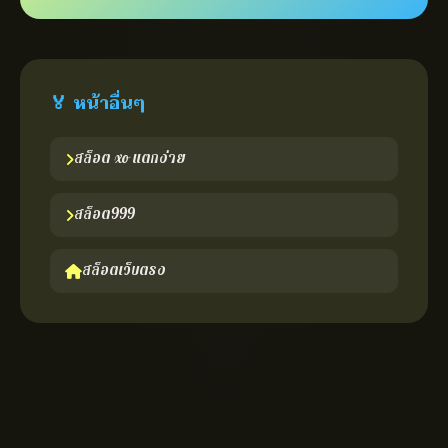
🏅 หน้าอื่นๆ
สล็อต xo แตกง่าย
สล็อต999
สล็อตเว็บตรง