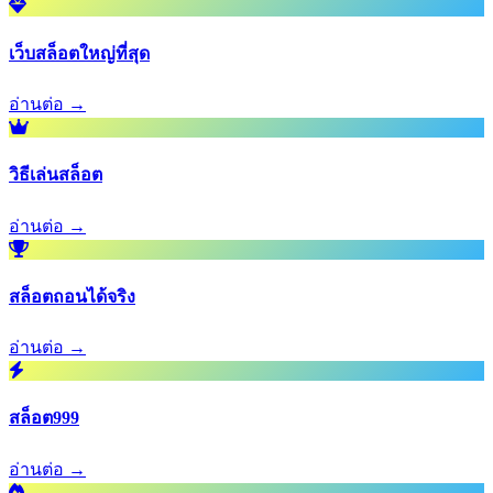
เว็บสล็อตใหญ่ที่สุด
อ่านต่อ →
วิธีเล่นสล็อต
อ่านต่อ →
สล็อตถอนได้จริง
อ่านต่อ →
สล็อต999
อ่านต่อ →