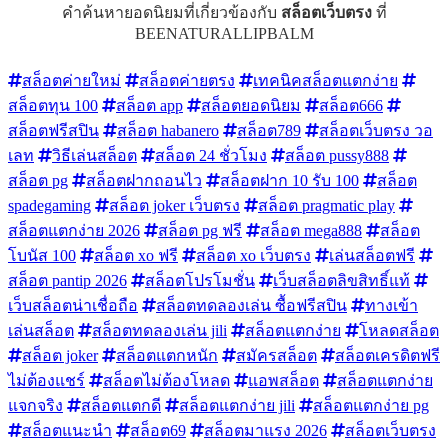
คำค้นหายอดนิยมที่เกี่ยวข้องกับ
สล็อตเว็บตรง
ที่
BEENATURALLIPBALM
สล็อตค่ายใหม่
สล็อตค่ายตรง
เทคนิคสล็อตแตกง่าย
สล็อตทุน 100
สล็อต app
สล็อตยอดนิยม
สล็อต666
สล็อตฟรีสปิน
สล็อต habanero
สล็อต789
สล็อตเว็บตรง วอ
เลท
วิธีเล่นสล็อต
สล็อต 24 ชั่วโมง
สล็อต pussy888
สล็อต pg
สล็อตฝากถอนไว
สล็อตฝาก 10 รับ 100
สล็อต
spadegaming
สล็อต joker เว็บตรง
สล็อต pragmatic play
สล็อตแตกง่าย 2026
สล็อต pg ฟรี
สล็อต mega888
สล็อต
โบนัส 100
สล็อต xo ฟรี
สล็อต xo เว็บตรง
เล่นสล็อตฟรี
สล็อต pantip 2026
สล็อตโปรโมชั่น
เว็บสล็อตลิขสิทธิ์แท้
เว็บสล็อตน่าเชื่อถือ
สล็อตทดลองเล่น ซื้อฟรีสปิน
ทางเข้า
เล่นสล็อต
สล็อตทดลองเล่น jili
สล็อตแตกง่าย
โหลดสล็อต
สล็อต joker
สล็อตแตกหนัก
สมัครสล็อต
สล็อตเครดิตฟรี
ไม่ต้องแชร์
สล็อตไม่ต้องโหลด
แอพสล็อต
สล็อตแตกง่าย
แจกจริง
สล็อตแตกดี
สล็อตแตกง่าย jili
สล็อตแตกง่าย pg
สล็อตแนะนำ
สล็อต69
สล็อตมาแรง 2026
สล็อตเว็บตรง