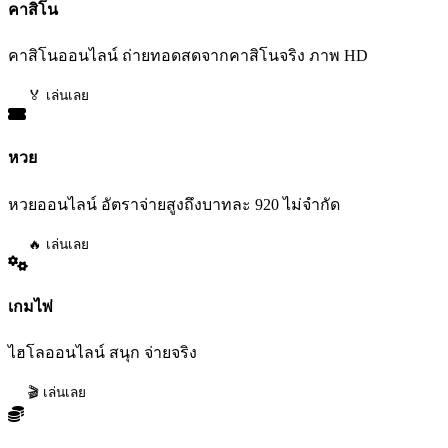
คาสิโน
คาสิโนออนไลน์ ถ่ายทอดสดจากคาสิโนจริง ภาพ HD
🏅 เล่นเลย
หวย
หวยออนไลน์ อัตราจ่ายสูงถึงบาทละ 920 ไม่จำกัด
🔥 เล่นเลย
เกมไพ่
ไฮโลออนไลน์ สนุก จ่ายจริง
🎬 เล่นเลย