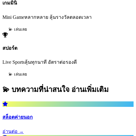
เกมมินิ
Mini Gameหลากหลาย ลุ้นรางวัลตลอดเวลา
💫 เล่นเลย
สปอร์ต
Live Sportsลุ้นทุกนาที อัตราต่อรองดี
💫 เล่นเลย
💫 บทความที่น่าสนใจ
อ่านเพิ่มเติม
สล็อตค่ายนอก
อ่านต่อ →