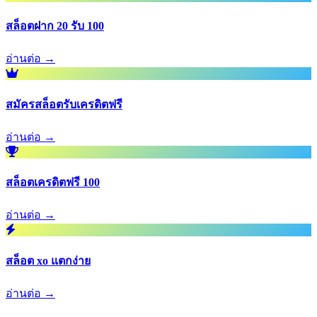
สล็อตฝาก 20 รับ 100
อ่านต่อ →
สมัครสล็อตรับเครดิตฟรี
อ่านต่อ →
สล็อตเครดิตฟรี 100
อ่านต่อ →
สล็อต xo แตกง่าย
อ่านต่อ →