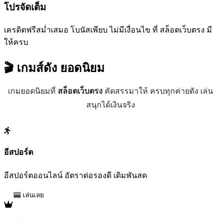
โปรจัดเต็ม
เครดิตฟรีสม่ำเสมอ โบนัสเพียบ ไม่มีเงื่อนไข ที่ สล็อตเว็บตรง มี
ให้ครบ
🎬 เกมส์ดัง
ยอดนิยม
เกมยอดนิยมที่
สล็อตเว็บตรง
คัดสรรมาให้ ครบทุกค่ายดัง เล่น
สนุกได้เงินจริง
อีสปอร์ต
อีสปอร์ตออนไลน์ อัตราต่อรองดี เดิมพันสด
🎰 เล่นเลย