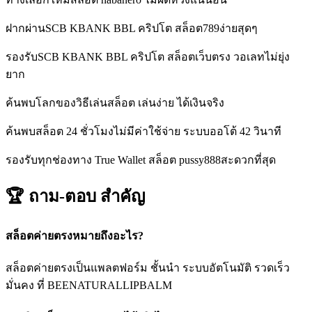
ฝากผ่านSCB KBANK BBL คริปโต สล็อต789ง่ายสุดๆ
รองรับSCB KBANK BBL คริปโต สล็อตเว็บตรง วอเลทไม่ยุ่ง
ยาก
ค้นพบโลกของวิธีเล่นสล็อต เล่นง่าย ได้เงินจริง
ค้นพบสล็อต 24 ชั่วโมงไม่มีค่าใช้จ่าย ระบบออโต้ 42 วินาที
รองรับทุกช่องทาง True Wallet สล็อต pussy888สะดวกที่สุด
🏆 ถาม-ตอบ
สำคัญ
สล็อตค่ายตรงหมายถึงอะไร?
สล็อตค่ายตรงเป็นแพลตฟอร์ม ชั้นนำ ระบบอัตโนมัติ รวดเร็ว
มั่นคง ที่ BEENATURALLIPBALM