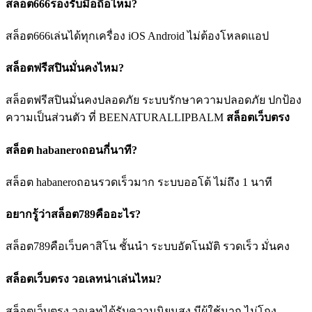
สล็อต666รองรับมือถือไหม?
สล็อต666เล่นได้ทุกเครื่อง iOS Android ไม่ต้องโหลดแอป
สล็อตฟรีสปินมั่นคงไหม?
สล็อตฟรีสปินมั่นคงปลอดภัย ระบบรักษาความปลอดภัย ปกป้อง
ความเป็นส่วนตัว ที่ BEENATURALLIPBALM
สล็อตเว็บตรง
สล็อต habaneroถอนกี่นาที?
สล็อต habaneroถอนรวดเร็วมาก ระบบออโต้ ไม่ถึง 1 นาที
อยากรู้ว่าสล็อต789คืออะไร?
สล็อต789คือเว็บคาสิโน ชั้นนำ ระบบอัตโนมัติ รวดเร็ว มั่นคง
สล็อตเว็บตรง วอเลทน่าเล่นไหม?
สล็อตเว็บตรง วอเลทได้รับความนิยมสูง มีผู้ใช้มาก ไม่โกง