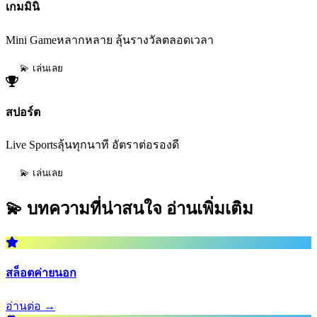
เกมมินิ
Mini Gameหลากหลาย ลุ้นรางวัลตลอดเวลา
💫 เล่นเลย
สปอร์ต
Live Sportsลุ้นทุกนาที อัตราต่อรองดี
💫 เล่นเลย
💫 บทความที่น่าสนใจ
อ่านเพิ่มเติม
สล็อตค่ายนอก
อ่านต่อ →