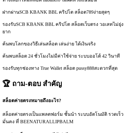
ฝากผ่านSCB KBANK BBL คริปโต สล็อต789ง่ายสุดๆ
รองรับSCB KBANK BBL คริปโต สล็อตเว็บตรง วอเลทไม่ยุ่ง
ยาก
ค้นพบโลกของวิธีเล่นสล็อต เล่นง่าย ได้เงินจริง
ค้นพบสล็อต 24 ชั่วโมงไม่มีค่าใช้จ่าย ระบบออโต้ 42 วินาที
รองรับทุกช่องทาง True Wallet สล็อต pussy888สะดวกที่สุด
🏆 ถาม-ตอบ
สำคัญ
สล็อตค่ายตรงหมายถึงอะไร?
สล็อตค่ายตรงเป็นแพลตฟอร์ม ชั้นนำ ระบบอัตโนมัติ รวดเร็ว
มั่นคง ที่ BEENATURALLIPBALM