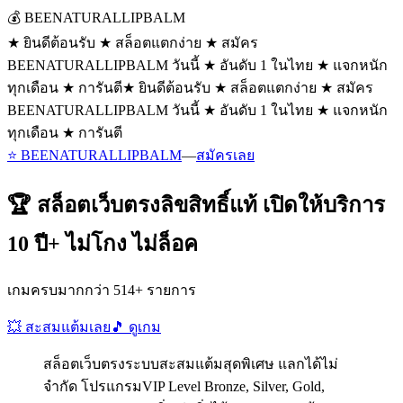
💰 BEENATURALLIPBALM
★ ยินดีต้อนรับ ★ สล็อตแตกง่าย ★ สมัคร
BEENATURALLIPBALM วันนี้ ★ อันดับ 1 ในไทย ★ แจกหนัก
ทุกเดือน ★ การันตี
★ ยินดีต้อนรับ ★ สล็อตแตกง่าย ★ สมัคร
BEENATURALLIPBALM วันนี้ ★ อันดับ 1 ในไทย ★ แจกหนัก
ทุกเดือน ★ การันตี
⭐ BEENATURALLIPBALM
—
สมัครเลย
🏆 สล็อตเว็บตรงลิขสิทธิ์แท้ เปิดให้บริการ
10 ปี+ ไม่โกง ไม่ล็อค
เกมครบมากกว่า 514+ รายการ
💥 สะสมแต้มเลย
🎵 ดูเกม
สล็อตเว็บตรงระบบสะสมแต้มสุดพิเศษ แลกได้ไม่
จำกัด โปรแกรมVIP Level Bronze, Silver, Gold,