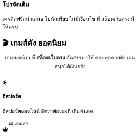
โปรจัดเต็ม
เครดิตฟรีสม่ำเสมอ โบนัสเพียบ ไม่มีเงื่อนไข ที่ สล็อตเว็บตรง มี
ให้ครบ
🎬 เกมส์ดัง
ยอดนิยม
เกมยอดนิยมที่
สล็อตเว็บตรง
คัดสรรมาให้ ครบทุกค่ายดัง เล่น
สนุกได้เงินจริง
อีสปอร์ต
อีสปอร์ตออนไลน์ อัตราต่อรองดี เดิมพันสด
🎰 เล่นเลย