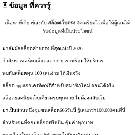
🃏 ข้อมูล
ที่ควรรู้
เนื้อหาที่เกี่ยวข้องกับ
สล็อตเว็บตรง
จัดเตรียมไว้เพื่อให้ผู้เล่นได้
รับข้อมูลที่เป็นประโยชน์
มาสัมผัสสล็อตค่ายตรง ที่สุดแห่งปี 2026
กำลังหาเทคนิคสล็อตแตกง่าย เราพร้อมให้บริการ
พบกับสล็อตทุน 100 เล่นง่าย ได้เงินจริง
สล็อต appแจกเครดิตฟรีสำหรับสมาชิกใหม่ ถอนได้จริง
สล็อตยอดนิยมเว็บเดียวครบทุกค่าย ไม่ต้องสลับเว็บ
มาเป็นส่วนหนึ่งชุมชนสล็อต666วันนี้ ผู้เล่นกว่า100,000คนที่นี่
สำหรับคนที่ชอบสล็อตฟรีสปิน คุ้มค่าทุกบาท
ทางเลือกใหม่สล็อต habanero ไม่ผิดหวังแน่นอน