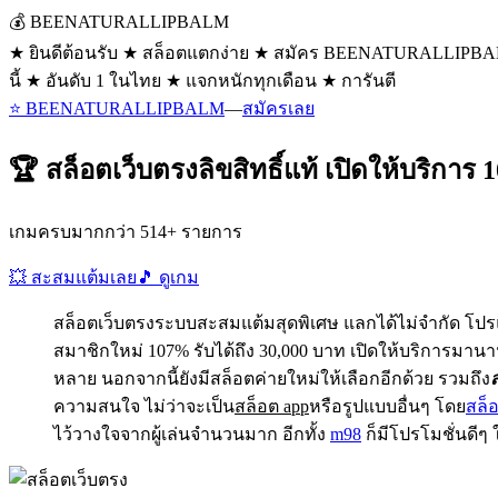
💰 BEENATURALLIPBALM
★ ยินดีต้อนรับ ★ สล็อตแตกง่าย ★ สมัคร BEENATURALLIPBALM 
นี้ ★ อันดับ 1 ในไทย ★ แจกหนักทุกเดือน ★ การันตี
⭐ BEENATURALLIPBALM
—
สมัครเลย
🏆 สล็อตเว็บตรงลิขสิทธิ์แท้ เปิดให้บริการ 1
เกมครบมากกว่า 514+ รายการ
💥 สะสมแต้มเลย
🎵 ดูเกม
สล็อตเว็บตรงระบบสะสมแต้มสุดพิเศษ แลกได้ไม่จำกัด โปรแกร
สมาชิกใหม่ 107% รับได้ถึง 30,000 บาท เปิดให้บริการมาน
หลาย นอกจากนี้ยังมีสล็อตค่ายใหม่ให้เลือกอีกด้วย รวมถึง
ความสนใจ ไม่ว่าจะเป็น
สล็อต app
หรือรูปแบบอื่นๆ โดย
สล็
ไว้วางใจจากผู้เล่นจำนวนมาก อีกทั้ง
m98
ก็มีโปรโมชั่นดีๆ 