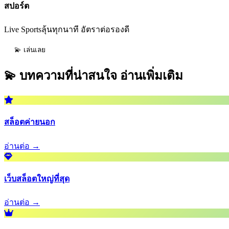
สปอร์ต
Live Sportsลุ้นทุกนาที อัตราต่อรองดี
💫 เล่นเลย
💫 บทความที่น่าสนใจ
อ่านเพิ่มเติม
สล็อตค่ายนอก
อ่านต่อ →
เว็บสล็อตใหญ่ที่สุด
อ่านต่อ →