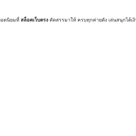
อดนิยมที่
สล็อตเว็บตรง
คัดสรรมาให้ ครบทุกค่ายดัง เล่นสนุกได้เงิ