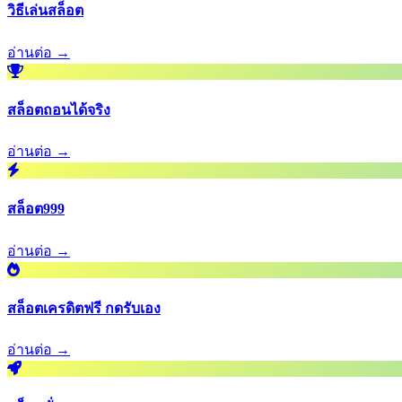
วิธีเล่นสล็อต
อ่านต่อ →
สล็อตถอนได้จริง
อ่านต่อ →
สล็อต999
อ่านต่อ →
สล็อตเครดิตฟรี กดรับเอง
อ่านต่อ →