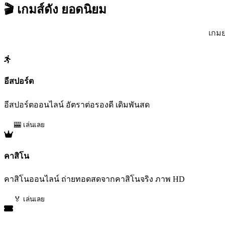
🎬 เกมส์ดัง
ยอดนิยม
เกมย
อีสปอร์ต
อีสปอร์ตออนไลน์ อัตราต่อรองดี เดิมพันสด
🎰 เล่นเลย
คาสิโน
คาสิโนออนไลน์ ถ่ายทอดสดจากคาสิโนจริง ภาพ HD
🏅 เล่นเลย