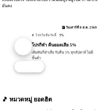
มั่นคง
วันเสาร์ที่ 8 ส.ค. 2569
5%
โปรโมชั่นวันนี้
โปรกีฬา คืนยอดเสีย 5%
เดิมพันกีฬาเสีย รับคืน 5% ทุกสัปดาห์ ไม่มี
ขั้นต่ำ
รับโปรนี้
🎵 หมวดหมู่
ยอดฮิต