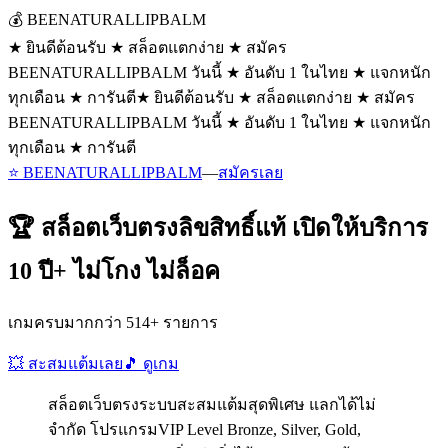
💰 BEENATURALLIPBALM
★ ยินดีต้อนรับ ★ สล็อตแตกง่าย ★ สมัคร
BEENATURALLIPBALM วันนี้ ★ อันดับ 1 ในไทย ★ แจกหนัก
ทุกเดือน ★ การันตี
★ ยินดีต้อนรับ ★ สล็อตแตกง่าย ★ สมัคร
BEENATURALLIPBALM วันนี้ ★ อันดับ 1 ในไทย ★ แจกหนัก
ทุกเดือน ★ การันตี
⭐ BEENATURALLIPBALM
—
สมัครเลย
🏆 สล็อตเว็บตรงลิขสิทธิ์แท้ เปิดให้บริการ
10 ปี+ ไม่โกง ไม่ล็อค
เกมครบมากกว่า 514+ รายการ
💥 สะสมแต้มเลย
🎵 ดูเกม
สล็อตเว็บตรงระบบสะสมแต้มสุดพิเศษ แลกได้ไม่
จำกัด โปรแกรมVIP Level Bronze, Silver, Gold,