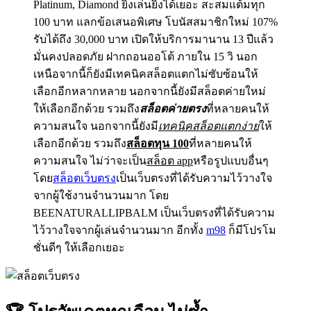
Platinum, Diamond ยิ่งเล่นยิ่งได้เยอะ สะสมแต้มทุก
100 บาท แลกข้อเสนอพิเศษ โบนัสสมาชิกใหม่ 107%
รับได้ถึง 30,000 บาท เปิดให้บริการมานาน 13 ปีแล้ว
มั่นคงปลอดภัย ฝากถอนออโต้ ภายใน 15 วิ นอก
เหนือจากนี้ก็ยังมีเทคนิคสล็อตแตกไม่ซับซ้อนให้
เลือกอีกหลากหลาย นอกจากนี้ยังมีสล็อตค่ายใหม่
ให้เลือกอีกด้วย รวมถึง
สล็อตค่ายตรง
ที่หลายคนให้
ความสนใจ นอกจากนี้ยังมี
เทคนิคสล็อตแตกง่าย
ให้
เลือกอีกด้วย รวมถึง
สล็อตทุน 100
ที่หลายคนให้
ความสนใจ ไม่ว่าจะเป็น
สล็อต app
หรือรูปแบบอื่นๆ
โดย
สล็อตเว็บตรง
เป็นเว็บตรงที่ได้รับความไว้วางใจ
จากผู้ใช้งานจำนวนมาก โดย
BEENATURALLIPBALM เป็นเว็บตรงที่ได้รับความ
ไว้วางใจจากผู้เล่นจำนวนมาก อีกทั้ง
m98
ก็มีโปรโม
ชั่นดีๆ ให้เลือกเยอะ