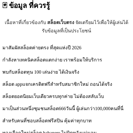
🃏 ข้อมูล
ที่ควรรู้
เนื้อหาที่เกี่ยวข้องกับ
สล็อตเว็บตรง
จัดเตรียมไว้เพื่อให้ผู้เล่นได้
รับข้อมูลที่เป็นประโยชน์
มาสัมผัสสล็อตค่ายตรง ที่สุดแห่งปี 2026
กำลังหาเทคนิคสล็อตแตกง่าย เราพร้อมให้บริการ
พบกับสล็อตทุน 100 เล่นง่าย ได้เงินจริง
สล็อต appแจกเครดิตฟรีสำหรับสมาชิกใหม่ ถอนได้จริง
สล็อตยอดนิยมเว็บเดียวครบทุกค่าย ไม่ต้องสลับเว็บ
มาเป็นส่วนหนึ่งชุมชนสล็อต666วันนี้ ผู้เล่นกว่า100,000คนที่นี่
สำหรับคนที่ชอบสล็อตฟรีสปิน คุ้มค่าทุกบาท
ทางเลือกใหม่สล็อต habanero ไม่ผิดหวังแน่นอน