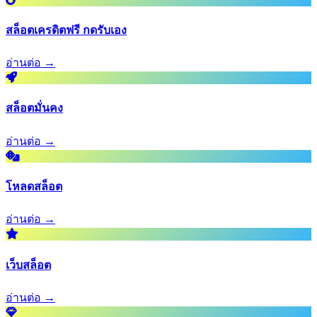
สล็อตเครดิตฟรี กดรับเอง
อ่านต่อ →
สล็อตมั่นคง
อ่านต่อ →
โหลดสล็อต
อ่านต่อ →
เว็บสล็อต
อ่านต่อ →