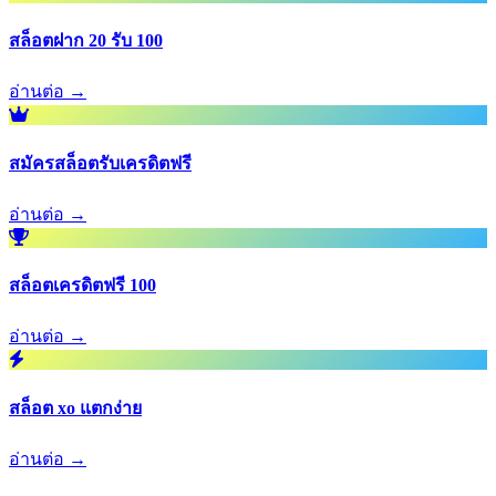
สล็อตฝาก 20 รับ 100
อ่านต่อ →
สมัครสล็อตรับเครดิตฟรี
อ่านต่อ →
สล็อตเครดิตฟรี 100
อ่านต่อ →
สล็อต xo แตกง่าย
อ่านต่อ →