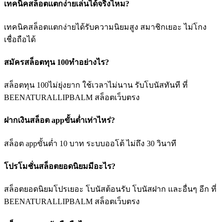
เทคนิคสล็อตแตกง่ายเล่นได้จริงไหม?
เทคนิคสล็อตแตกง่ายได้รับความนิยมสูง สมาชิกเยอะ ไม่โกง
เชื่อถือได้
สมัครสล็อตทุน 100ทำอย่างไร?
สล็อตทุน 100ไม่ยุ่งยาก ใช้เวลาไม่นาน รับโบนัสทันที ที่
BEENATURALLIPBALM สล็อตเว็บตรง
ฝากเงินสล็อต appขั้นต่ำเท่าไหร่?
สล็อต appขั้นต่ำ 10 บาท ระบบออโต้ ไม่ถึง 30 วินาที
โปรโมชั่นสล็อตยอดนิยมมีอะไร?
สล็อตยอดนิยมโปรเยอะ โบนัสต้อนรับ โบนัสฝาก และอื่นๆ อีก ที่
BEENATURALLIPBALM สล็อตเว็บตรง