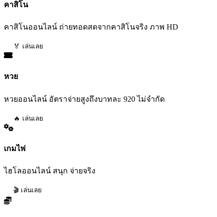
คาสิโน
คาสิโนออนไลน์ ถ่ายทอดสดจากคาสิโนจริง ภาพ HD
🏅 เล่นเลย
หวย
หวยออนไลน์ อัตราจ่ายสูงถึงบาทละ 920 ไม่จำกัด
🔥 เล่นเลย
เกมไพ่
ไฮโลออนไลน์ สนุก จ่ายจริง
🎬 เล่นเลย