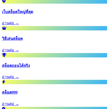
เว็บสล็อตใหญ่ที่สุด
อ่านต่อ →
วิธีเล่นสล็อต
อ่านต่อ →
สล็อตถอนได้จริง
อ่านต่อ →
สล็อต999
อ่านต่อ →