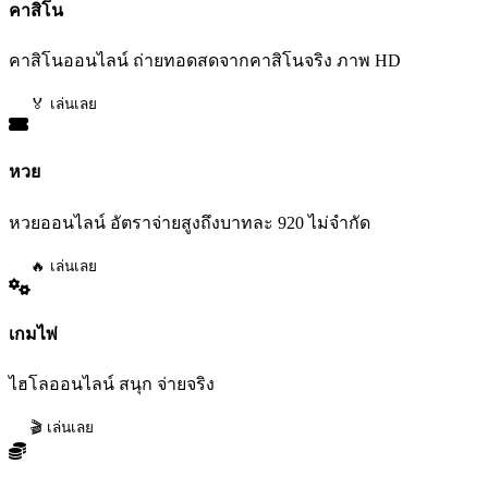
คาสิโน
คาสิโนออนไลน์ ถ่ายทอดสดจากคาสิโนจริง ภาพ HD
🏅 เล่นเลย
หวย
หวยออนไลน์ อัตราจ่ายสูงถึงบาทละ 920 ไม่จำกัด
🔥 เล่นเลย
เกมไพ่
ไฮโลออนไลน์ สนุก จ่ายจริง
🎬 เล่นเลย