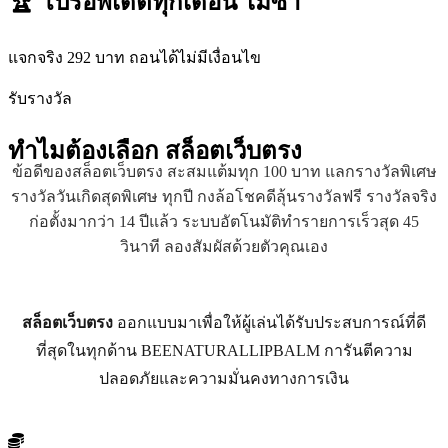
🏆 โปรอัพเดตทุกเดือน ไม่ซ้ำ
แจกจริง 292 บาท ถอนได้ไม่มีเงื่อนไข
รับรางวัล
ทำไมต้องเลือก
สล็อตเว็บตรง
ข้อดีของสล็อตเว็บตรง สะสมแต้มทุก 100 บาท แลกรางวัลพิเศษ
รางวัลวันเกิดสุดพิเศษ ทุกปี กงล้อโชคดีลุ้นรางวัลฟรี รางวัลจริง
ก่อตั้งมากว่า 14 ปีแล้ว ระบบอัตโนมัติทำรายการเร็วสุด 45
วินาที ลองสัมผัสด้วยตัวคุณเอง
สล็อตเว็บตรง
ออกแบบมาเพื่อให้ผู้เล่นได้รับประสบการณ์ที่ดี
ที่สุดในทุกด้าน BEENATURALLIPBALM การันตีความ
ปลอดภัยและความมั่นคงทางการเงิน