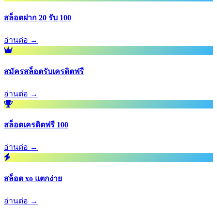
สล็อตฝาก 20 รับ 100
อ่านต่อ →
สมัครสล็อตรับเครดิตฟรี
อ่านต่อ →
สล็อตเครดิตฟรี 100
อ่านต่อ →
สล็อต xo แตกง่าย
อ่านต่อ →