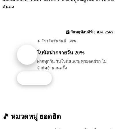
มั่นคง
วันพฤหัสบดีที่ 6 ส.ค. 2569
20%
โปรโมชั่นวันนี้
โบนัสฝากรายวัน 20%
ฝากทุกวัน รับโบนัส 20% ทุกยอดฝาก ไม่
จำกัดจำนวนครั้ง
รับโปรนี้
🎵 หมวดหมู่
ยอดฮิต