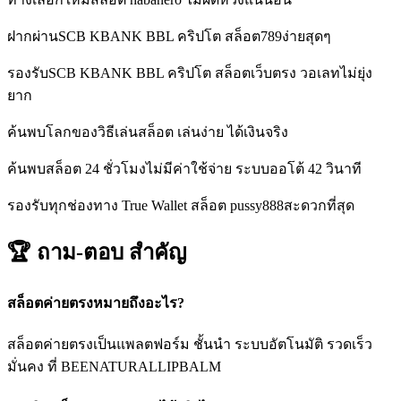
ฝากผ่านSCB KBANK BBL คริปโต สล็อต789ง่ายสุดๆ
รองรับSCB KBANK BBL คริปโต สล็อตเว็บตรง วอเลทไม่ยุ่ง
ยาก
ค้นพบโลกของวิธีเล่นสล็อต เล่นง่าย ได้เงินจริง
ค้นพบสล็อต 24 ชั่วโมงไม่มีค่าใช้จ่าย ระบบออโต้ 42 วินาที
รองรับทุกช่องทาง True Wallet สล็อต pussy888สะดวกที่สุด
🏆 ถาม-ตอบ
สำคัญ
สล็อตค่ายตรงหมายถึงอะไร?
สล็อตค่ายตรงเป็นแพลตฟอร์ม ชั้นนำ ระบบอัตโนมัติ รวดเร็ว
มั่นคง ที่ BEENATURALLIPBALM