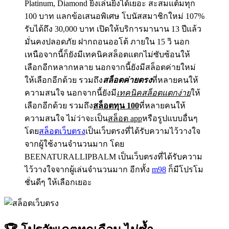
Platinum, Diamond ยิ่งเล่นยิ่งได้เยอะ สะสมแต้มทุก
100 บาท แลกข้อเสนอพิเศษ โบนัสสมาชิกใหม่ 107%
รับได้ถึง 30,000 บาท เปิดให้บริการมานาน 13 ปีแล้ว
มั่นคงปลอดภัย ฝากถอนออโต้ ภายใน 15 วิ นอก
เหนือจากนี้ก็ยังมีเทคนิคสล็อตแตกไม่ซับซ้อนให้
เลือกอีกหลากหลาย นอกจากนี้ยังมีสล็อตค่ายใหม่
ให้เลือกอีกด้วย รวมถึง
สล็อตค่ายตรง
ที่หลายคนให้
ความสนใจ นอกจากนี้ยังมี
เทคนิคสล็อตแตกง่าย
ให้
เลือกอีกด้วย รวมถึง
สล็อตทุน 100
ที่หลายคนให้
ความสนใจ ไม่ว่าจะเป็น
สล็อต app
หรือรูปแบบอื่นๆ
โดย
สล็อตเว็บตรง
เป็นเว็บตรงที่ได้รับความไว้วางใจ
จากผู้ใช้งานจำนวนมาก โดย
BEENATURALLIPBALM เป็นเว็บตรงที่ได้รับความ
ไว้วางใจจากผู้เล่นจำนวนมาก อีกทั้ง
m98
ก็มีโปรโม
ชั่นดีๆ ให้เลือกเยอะ