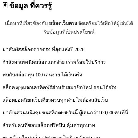
🃏 ข้อมูล
ที่ควรรู้
เนื้อหาที่เกี่ยวข้องกับ
สล็อตเว็บตรง
จัดเตรียมไว้เพื่อให้ผู้เล่นได้
รับข้อมูลที่เป็นประโยชน์
มาสัมผัสสล็อตค่ายตรง ที่สุดแห่งปี 2026
กำลังหาเทคนิคสล็อตแตกง่าย เราพร้อมให้บริการ
พบกับสล็อตทุน 100 เล่นง่าย ได้เงินจริง
สล็อต appแจกเครดิตฟรีสำหรับสมาชิกใหม่ ถอนได้จริง
สล็อตยอดนิยมเว็บเดียวครบทุกค่าย ไม่ต้องสลับเว็บ
มาเป็นส่วนหนึ่งชุมชนสล็อต666วันนี้ ผู้เล่นกว่า100,000คนที่นี่
สำหรับคนที่ชอบสล็อตฟรีสปิน คุ้มค่าทุกบาท
ทางเลือกใหม่สล็อต habanero ไม่ผิดหวังแน่นอน