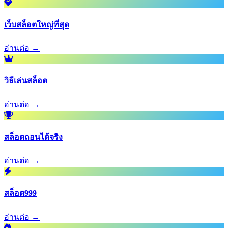
เว็บสล็อตใหญ่ที่สุด
อ่านต่อ →
วิธีเล่นสล็อต
อ่านต่อ →
สล็อตถอนได้จริง
อ่านต่อ →
สล็อต999
อ่านต่อ →