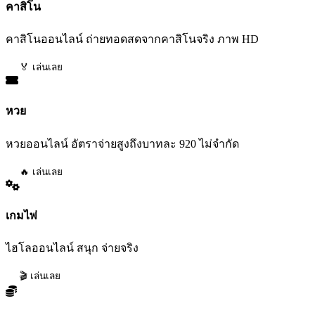
คาสิโน
คาสิโนออนไลน์ ถ่ายทอดสดจากคาสิโนจริง ภาพ HD
🏅 เล่นเลย
หวย
หวยออนไลน์ อัตราจ่ายสูงถึงบาทละ 920 ไม่จำกัด
🔥 เล่นเลย
เกมไพ่
ไฮโลออนไลน์ สนุก จ่ายจริง
🎬 เล่นเลย