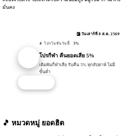
มั่นคง
วันเสาร์ที่ 8 ส.ค. 2569
5%
โปรโมชั่นวันนี้
โปรกีฬา คืนยอดเสีย 5%
เดิมพันกีฬาเสีย รับคืน 5% ทุกสัปดาห์ ไม่มี
ขั้นต่ำ
รับโปรนี้
🎵 หมวดหมู่
ยอดฮิต