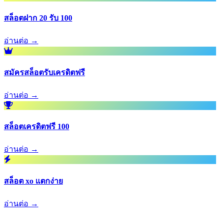
สล็อตฝาก 20 รับ 100
อ่านต่อ →
สมัครสล็อตรับเครดิตฟรี
อ่านต่อ →
สล็อตเครดิตฟรี 100
อ่านต่อ →
สล็อต xo แตกง่าย
อ่านต่อ →