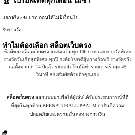
🏆 โปรอัพเดตทุกเดือน ไม่ซ้ำ
แจกจริง 292 บาท ถอนได้ไม่มีเงื่อนไข
รับรางวัล
ทำไมต้องเลือก
สล็อตเว็บตรง
ข้อดีของสล็อตเว็บตรง สะสมแต้มทุก 100 บาท แลกรางวัลพิเศษ
รางวัลวันเกิดสุดพิเศษ ทุกปี กงล้อโชคดีลุ้นรางวัลฟรี รางวัลจริง
ก่อตั้งมากว่า 14 ปีแล้ว ระบบอัตโนมัติทำรายการเร็วสุด 45
วินาที ลองสัมผัสด้วยตัวคุณเอง
สล็อตเว็บตรง
ออกแบบมาเพื่อให้ผู้เล่นได้รับประสบการณ์ที่ดี
ที่สุดในทุกด้าน BEENATURALLIPBALM การันตีความ
ปลอดภัยและความมั่นคงทางการเงิน