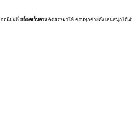
อดนิยมที่
สล็อตเว็บตรง
คัดสรรมาให้ ครบทุกค่ายดัง เล่นสนุกได้เงิ