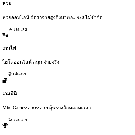
หวย
หวยออนไลน์ อัตราจ่ายสูงถึงบาทละ 920 ไม่จำกัด
🔥 เล่นเลย
เกมไพ่
ไฮโลออนไลน์ สนุก จ่ายจริง
🎬 เล่นเลย
เกมมินิ
Mini Gameหลากหลาย ลุ้นรางวัลตลอดเวลา
💫 เล่นเลย