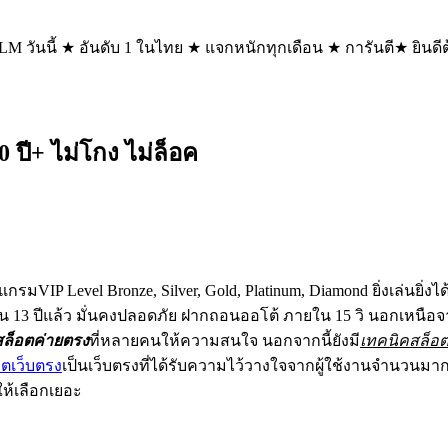
วันนี้ ★ อันดับ 1 ในไทย ★ แจกหนักทุกเดือน ★ การันตี
★ ยินด
0 ปี+ ไม่โกง ไม่ล็อค
มVIP Level Bronze, Silver, Gold, Platinum, Diamond ยิ่งเล่นยิ่
าน 13 ปีแล้ว มั่นคงปลอดภัย ฝากถอนออโต้ ภายใน 15 วิ นอกเหนือจา
สล็อตค่ายตรง
ที่หลายคนให้ความสนใจ นอกจากนี้ยังมี
เทคนิคสล็อ
อตเว็บตรง
เป็นเว็บตรงที่ได้รับความไว้วางใจจากผู้ใช้งานจำนวน
ให้เลือกเยอะ