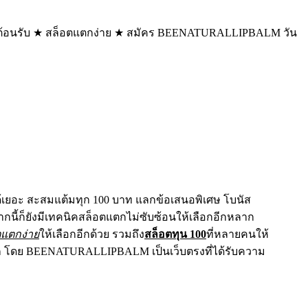
ีต้อนรับ ★ สล็อตแตกง่าย ★ สมัคร BEENATURALLIPBALM วัน
งได้เยอะ สะสมแต้มทุก 100 บาท แลกข้อเสนอพิเศษ โบนัส
กนี้ก็ยังมีเทคนิคสล็อตแตกไม่ซับซ้อนให้เลือกอีกหลาก
ตแตกง่าย
ให้เลือกอีกด้วย รวมถึง
สล็อตทุน 100
ที่หลายคนให้
มาก โดย BEENATURALLIPBALM เป็นเว็บตรงที่ได้รับความ