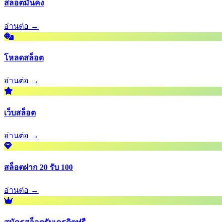
สล็อตมั่นคง
อ่านต่อ →
โหลดสล็อต
อ่านต่อ →
เว็บสล็อต
อ่านต่อ →
สล็อตฝาก 20 รับ 100
อ่านต่อ →