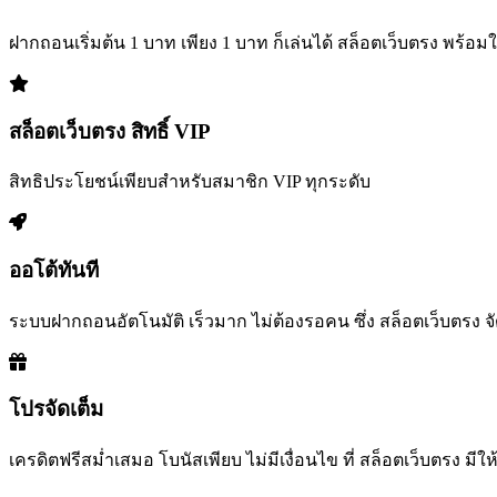
ฝากถอนเริ่มต้น 1 บาท เพียง 1 บาท ก็เล่นได้ สล็อตเว็บตรง พร้อม
สล็อตเว็บตรง สิทธิ์ VIP
สิทธิประโยชน์เพียบสำหรับสมาชิก VIP ทุกระดับ
ออโต้ทันที
ระบบฝากถอนอัตโนมัติ เร็วมาก ไม่ต้องรอคน ซึ่ง สล็อตเว็บตรง จัด
โปรจัดเต็ม
เครดิตฟรีสม่ำเสมอ โบนัสเพียบ ไม่มีเงื่อนไข ที่ สล็อตเว็บตรง มีใ