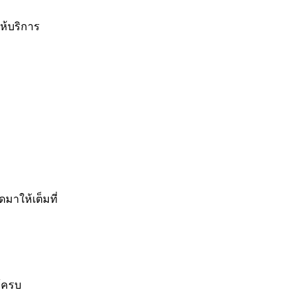
ให้บริการ
มาให้เต็มที่
ห้ครบ