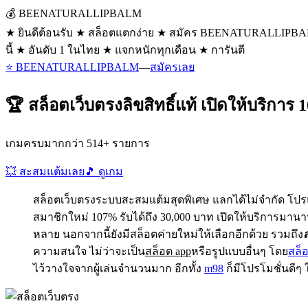
💰 BEENATURALLIPBALM
★ ยินดีต้อนรับ ★ สล็อตแตกง่าย ★ สมัคร BEENATURALLIPBALM 
นี้ ★ อันดับ 1 ในไทย ★ แจกหนักทุกเดือน ★ การันตี
⭐ BEENATURALLIPBALM
—
สมัครเลย
🏆 สล็อตเว็บตรงลิขสิทธิ์แท้ เปิดให้บริการ 1
เกมครบมากกว่า 514+ รายการ
💥 สะสมแต้มเลย
🎵 ดูเกม
สล็อตเว็บตรงระบบสะสมแต้มสุดพิเศษ แลกได้ไม่จำกัด โปรแกร
สมาชิกใหม่ 107% รับได้ถึง 30,000 บาท เปิดให้บริการมาน
หลาย นอกจากนี้ยังมีสล็อตค่ายใหม่ให้เลือกอีกด้วย รวมถึง
ความสนใจ ไม่ว่าจะเป็น
สล็อต app
หรือรูปแบบอื่นๆ โดย
สล็
ไว้วางใจจากผู้เล่นจำนวนมาก อีกทั้ง
m98
ก็มีโปรโมชั่นดีๆ 