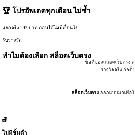
🏆 โปรอัพเดตทุกเดือน ไม่ซ้ำ
แจกจริง 292 บาท ถอนได้ไม่มีเงื่อนไข
รับรางวัล
ทำไมต้องเลือก
สล็อตเว็บตรง
ข้อดีของสล็อตเว็บตรง ส
รางวัลจริง ก่อตั
สล็อตเว็บตรง
ออกแบบมาเพื่อให
ไม่มีขั้นต่ำ