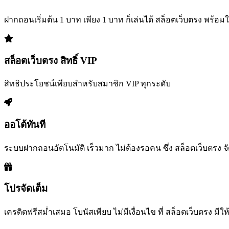
ฝากถอนเริ่มต้น 1 บาท เพียง 1 บาท ก็เล่นได้ สล็อตเว็บตรง พร้อม
สล็อตเว็บตรง สิทธิ์ VIP
สิทธิประโยชน์เพียบสำหรับสมาชิก VIP ทุกระดับ
ออโต้ทันที
ระบบฝากถอนอัตโนมัติ เร็วมาก ไม่ต้องรอคน ซึ่ง สล็อตเว็บตรง จัด
โปรจัดเต็ม
เครดิตฟรีสม่ำเสมอ โบนัสเพียบ ไม่มีเงื่อนไข ที่ สล็อตเว็บตรง มีใ