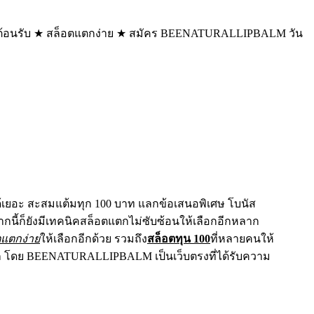
ีต้อนรับ ★ สล็อตแตกง่าย ★ สมัคร BEENATURALLIPBALM วัน
งได้เยอะ สะสมแต้มทุก 100 บาท แลกข้อเสนอพิเศษ โบนัส
กนี้ก็ยังมีเทคนิคสล็อตแตกไม่ซับซ้อนให้เลือกอีกหลาก
ตแตกง่าย
ให้เลือกอีกด้วย รวมถึง
สล็อตทุน 100
ที่หลายคนให้
มาก โดย BEENATURALLIPBALM เป็นเว็บตรงที่ได้รับความ