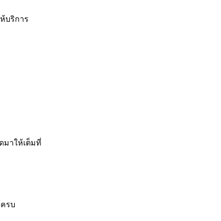
ให้บริการ
มาให้เต็มที่
ห้ครบ