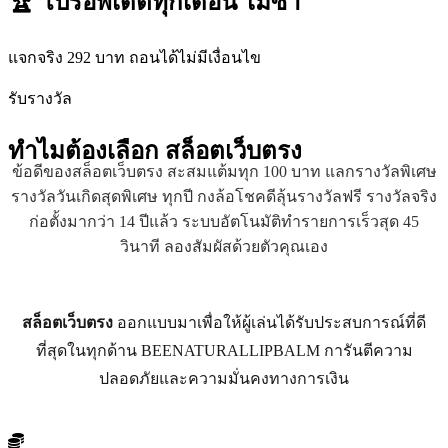
🏆 โปรอัพเดตทุกเดือน ไม่ซ้ำ
แจกจริง 292 บาท ถอนได้ไม่มีเงื่อนไข
รับรางวัล
ทำไมต้องเลือก
สล็อตเว็บตรง
ข้อดีของสล็อตเว็บตรง สะสมแต้มทุก 100 บาท แลกรางวัลพิเศษ
รางวัลวันเกิดสุดพิเศษ ทุกปี กงล้อโชคดีลุ้นรางวัลฟรี รางวัลจริง
ก่อตั้งมากว่า 14 ปีแล้ว ระบบอัตโนมัติทำรายการเร็วสุด 45
วินาที ลองสัมผัสด้วยตัวคุณเอง
สล็อตเว็บตรง
ออกแบบมาเพื่อให้ผู้เล่นได้รับประสบการณ์ที่ดี
ที่สุดในทุกด้าน BEENATURALLIPBALM การันตีความ
ปลอดภัยและความมั่นคงทางการเงิน