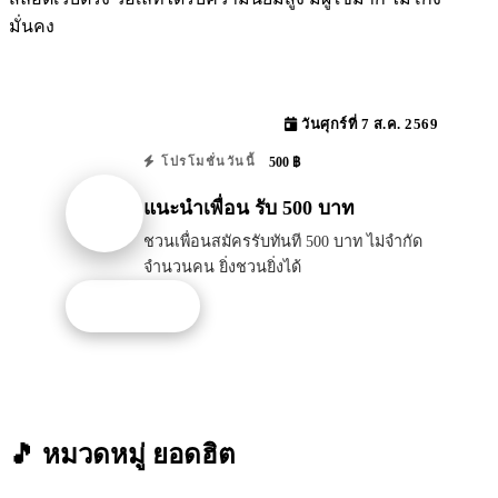
มั่นคง
วันศุกร์ที่ 7 ส.ค. 2569
500 ฿
โปรโมชั่นวันนี้
แนะนำเพื่อน รับ 500 บาท
ชวนเพื่อนสมัครรับทันที 500 บาท ไม่จำกัด
จำนวนคน ยิ่งชวนยิ่งได้
รับโปรนี้
🎵 หมวดหมู่
ยอดฮิต