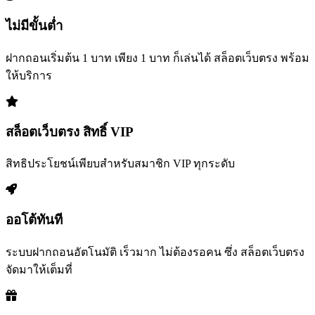
ไม่มีขั้นต่ำ
ฝากถอนเริ่มต้น 1 บาท เพียง 1 บาท ก็เล่นได้ สล็อตเว็บตรง พร้อม
ให้บริการ
สล็อตเว็บตรง สิทธิ์ VIP
สิทธิประโยชน์เพียบสำหรับสมาชิก VIP ทุกระดับ
ออโต้ทันที
ระบบฝากถอนอัตโนมัติ เร็วมาก ไม่ต้องรอคน ซึ่ง สล็อตเว็บตรง
จัดมาให้เต็มที่