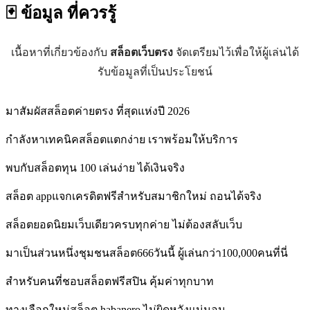
🃏 ข้อมูล
ที่ควรรู้
เนื้อหาที่เกี่ยวข้องกับ
สล็อตเว็บตรง
จัดเตรียมไว้เพื่อให้ผู้เล่นได้
รับข้อมูลที่เป็นประโยชน์
มาสัมผัสสล็อตค่ายตรง ที่สุดแห่งปี 2026
กำลังหาเทคนิคสล็อตแตกง่าย เราพร้อมให้บริการ
พบกับสล็อตทุน 100 เล่นง่าย ได้เงินจริง
สล็อต appแจกเครดิตฟรีสำหรับสมาชิกใหม่ ถอนได้จริง
สล็อตยอดนิยมเว็บเดียวครบทุกค่าย ไม่ต้องสลับเว็บ
มาเป็นส่วนหนึ่งชุมชนสล็อต666วันนี้ ผู้เล่นกว่า100,000คนที่นี่
สำหรับคนที่ชอบสล็อตฟรีสปิน คุ้มค่าทุกบาท
ทางเลือกใหม่สล็อต habanero ไม่ผิดหวังแน่นอน