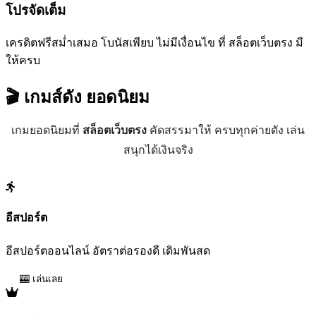
โปรจัดเต็ม
เครดิตฟรีสม่ำเสมอ โบนัสเพียบ ไม่มีเงื่อนไข ที่ สล็อตเว็บตรง มี
ให้ครบ
🎬 เกมส์ดัง
ยอดนิยม
เกมยอดนิยมที่
สล็อตเว็บตรง
คัดสรรมาให้ ครบทุกค่ายดัง เล่น
สนุกได้เงินจริง
อีสปอร์ต
อีสปอร์ตออนไลน์ อัตราต่อรองดี เดิมพันสด
🎰 เล่นเลย