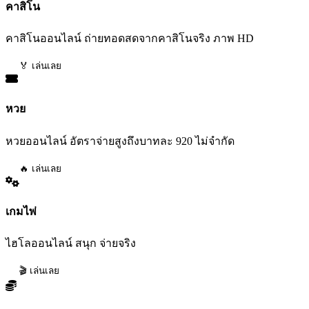
คาสิโน
คาสิโนออนไลน์ ถ่ายทอดสดจากคาสิโนจริง ภาพ HD
🏅 เล่นเลย
หวย
หวยออนไลน์ อัตราจ่ายสูงถึงบาทละ 920 ไม่จำกัด
🔥 เล่นเลย
เกมไพ่
ไฮโลออนไลน์ สนุก จ่ายจริง
🎬 เล่นเลย