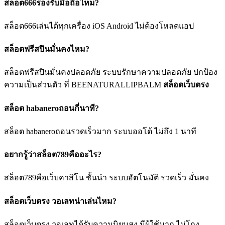
สล็อต666รองรับมือถือไหม?
สล็อต666เล่นได้ทุกเครื่อง iOS Android ไม่ต้องโหลดแอป
สล็อตฟรีสปินมั่นคงไหม?
สล็อตฟรีสปินมั่นคงปลอดภัย ระบบรักษาความปลอดภัย ปกป้อง
ความเป็นส่วนตัว ที่ BEENATURALLIPBALM
สล็อตเว็บตรง
สล็อต habaneroถอนกี่นาที?
สล็อต habaneroถอนรวดเร็วมาก ระบบออโต้ ไม่ถึง 1 นาที
อยากรู้ว่าสล็อต789คืออะไร?
สล็อต789คือเว็บคาสิโน ชั้นนำ ระบบอัตโนมัติ รวดเร็ว มั่นคง
สล็อตเว็บตรง วอเลทน่าเล่นไหม?
สล็อตเว็บตรง วอเลทได้รับความนิยมสูง มีผู้ใช้มาก ไม่โกง