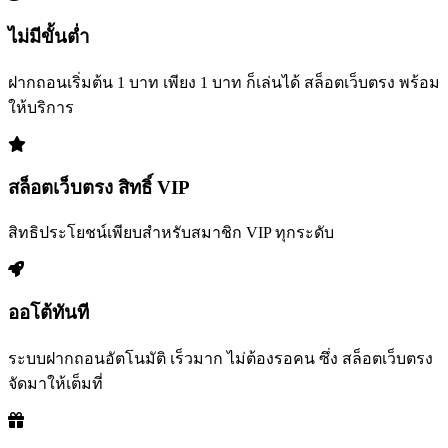
ไม่มีขั้นต่ำ
ฝากถอนเริ่มต้น 1 บาท เพียง 1 บาท ก็เล่นได้ สล็อตเว็บตรง พร้อม
ให้บริการ
สล็อตเว็บตรง สิทธิ์ VIP
สิทธิประโยชน์เพียบสำหรับสมาชิก VIP ทุกระดับ
ออโต้ทันที
ระบบฝากถอนอัตโนมัติ เร็วมาก ไม่ต้องรอคน ซึ่ง สล็อตเว็บตรง
จัดมาให้เต็มที่