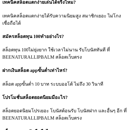
เทคนิคสล็อตแตกง่ายเล่นได้จริงไหม?
เทคนิคสล็อตแตกง่ายได้รับความนิยมสูง สมาชิกเยอะ ไม่โกง
เชื่อถือได้
สมัครสล็อตทุน 100ทำอย่างไร?
สล็อตทุน 100ไม่ยุ่งยาก ใช้เวลาไม่นาน รับโบนัสทันที ที่
BEENATURALLIPBALM สล็อตเว็บตรง
ฝากเงินสล็อต appขั้นต่ำเท่าไหร่?
สล็อต appขั้นต่ำ 10 บาท ระบบออโต้ ไม่ถึง 30 วินาที
โปรโมชั่นสล็อตยอดนิยมมีอะไร?
สล็อตยอดนิยมโปรเยอะ โบนัสต้อนรับ โบนัสฝาก และอื่นๆ อีก ที่
BEENATURALLIPBALM สล็อตเว็บตรง