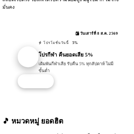
มั่นคง
วันเสาร์ที่ 8 ส.ค. 2569
5%
โปรโมชั่นวันนี้
โปรกีฬา คืนยอดเสีย 5%
เดิมพันกีฬาเสีย รับคืน 5% ทุกสัปดาห์ ไม่มี
ขั้นต่ำ
รับโปรนี้
🎵 หมวดหมู่
ยอดฮิต