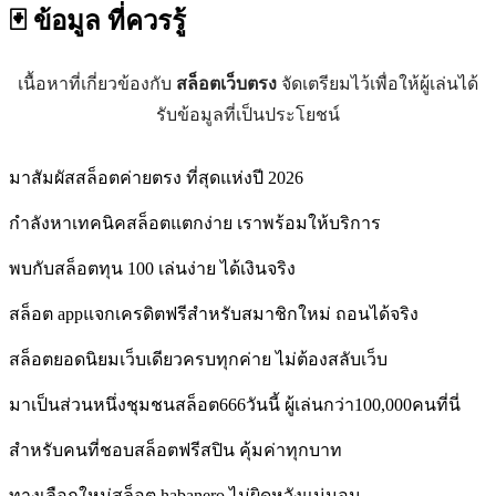
🃏 ข้อมูล
ที่ควรรู้
เนื้อหาที่เกี่ยวข้องกับ
สล็อตเว็บตรง
จัดเตรียมไว้เพื่อให้ผู้เล่นได้
รับข้อมูลที่เป็นประโยชน์
มาสัมผัสสล็อตค่ายตรง ที่สุดแห่งปี 2026
กำลังหาเทคนิคสล็อตแตกง่าย เราพร้อมให้บริการ
พบกับสล็อตทุน 100 เล่นง่าย ได้เงินจริง
สล็อต appแจกเครดิตฟรีสำหรับสมาชิกใหม่ ถอนได้จริง
สล็อตยอดนิยมเว็บเดียวครบทุกค่าย ไม่ต้องสลับเว็บ
มาเป็นส่วนหนึ่งชุมชนสล็อต666วันนี้ ผู้เล่นกว่า100,000คนที่นี่
สำหรับคนที่ชอบสล็อตฟรีสปิน คุ้มค่าทุกบาท
ทางเลือกใหม่สล็อต habanero ไม่ผิดหวังแน่นอน