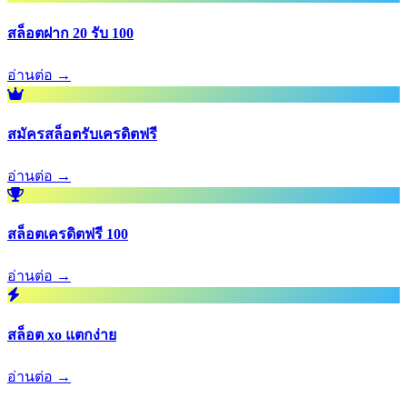
สล็อตฝาก 20 รับ 100
อ่านต่อ →
สมัครสล็อตรับเครดิตฟรี
อ่านต่อ →
สล็อตเครดิตฟรี 100
อ่านต่อ →
สล็อต xo แตกง่าย
อ่านต่อ →