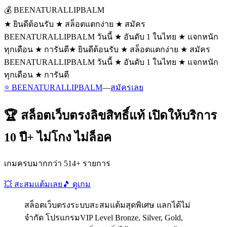
💰 BEENATURALLIPBALM
★ ยินดีต้อนรับ ★ สล็อตแตกง่าย ★ สมัคร
BEENATURALLIPBALM วันนี้ ★ อันดับ 1 ในไทย ★ แจกหนัก
ทุกเดือน ★ การันตี
★ ยินดีต้อนรับ ★ สล็อตแตกง่าย ★ สมัคร
BEENATURALLIPBALM วันนี้ ★ อันดับ 1 ในไทย ★ แจกหนัก
ทุกเดือน ★ การันตี
⭐ BEENATURALLIPBALM
—
สมัครเลย
🏆 สล็อตเว็บตรงลิขสิทธิ์แท้ เปิดให้บริการ
10 ปี+ ไม่โกง ไม่ล็อค
เกมครบมากกว่า 514+ รายการ
💥 สะสมแต้มเลย
🎵 ดูเกม
สล็อตเว็บตรงระบบสะสมแต้มสุดพิเศษ แลกได้ไม่
จำกัด โปรแกรมVIP Level Bronze, Silver, Gold,