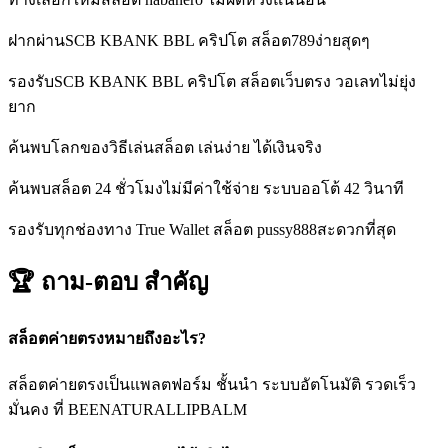
ฝากผ่านSCB KBANK BBL คริปโต สล็อต789ง่ายสุดๆ
รองรับSCB KBANK BBL คริปโต สล็อตเว็บตรง วอเลทไม่ยุ่ง
ยาก
ค้นพบโลกของวิธีเล่นสล็อต เล่นง่าย ได้เงินจริง
ค้นพบสล็อต 24 ชั่วโมงไม่มีค่าใช้จ่าย ระบบออโต้ 42 วินาที
รองรับทุกช่องทาง True Wallet สล็อต pussy888สะดวกที่สุด
🏆 ถาม-ตอบ
สำคัญ
สล็อตค่ายตรงหมายถึงอะไร?
สล็อตค่ายตรงเป็นแพลตฟอร์ม ชั้นนำ ระบบอัตโนมัติ รวดเร็ว
มั่นคง ที่ BEENATURALLIPBALM