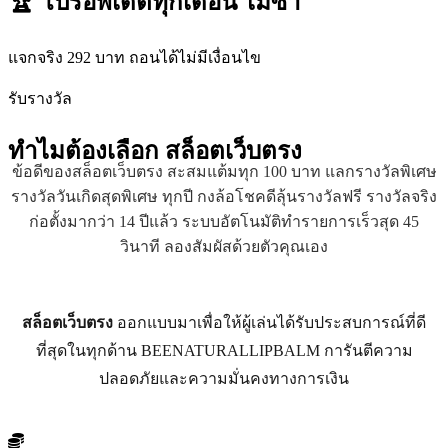
🏆 โปรอัพเดตทุกเดือน ไม่ซ้ำ
แจกจริง 292 บาท ถอนได้ไม่มีเงื่อนไข
รับรางวัล
ทำไมต้องเลือก
สล็อตเว็บตรง
ข้อดีของสล็อตเว็บตรง สะสมแต้มทุก 100 บาท แลกรางวัลพิเศษ
รางวัลวันเกิดสุดพิเศษ ทุกปี กงล้อโชคดีลุ้นรางวัลฟรี รางวัลจริง
ก่อตั้งมากว่า 14 ปีแล้ว ระบบอัตโนมัติทำรายการเร็วสุด 45
วินาที ลองสัมผัสด้วยตัวคุณเอง
สล็อตเว็บตรง
ออกแบบมาเพื่อให้ผู้เล่นได้รับประสบการณ์ที่ดี
ที่สุดในทุกด้าน BEENATURALLIPBALM การันตีความ
ปลอดภัยและความมั่นคงทางการเงิน