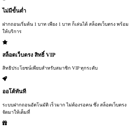
ไม่มีขั้นต่ำ
ฝากถอนเริ่มต้น 1 บาท เพียง 1 บาท ก็เล่นได้ สล็อตเว็บตรง พร้อม
ให้บริการ
สล็อตเว็บตรง สิทธิ์ VIP
สิทธิประโยชน์เพียบสำหรับสมาชิก VIP ทุกระดับ
ออโต้ทันที
ระบบฝากถอนอัตโนมัติ เร็วมาก ไม่ต้องรอคน ซึ่ง สล็อตเว็บตรง
จัดมาให้เต็มที่