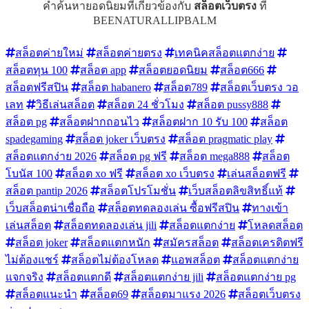
คำค้นหายอดนิยมที่เกี่ยวข้องกับ
สล็อตเว็บตรง
ที่
BEENATURALLIPBALM
สล็อตค่ายใหม่
สล็อตค่ายตรง
เทคนิคสล็อตแตกง่าย
สล็อตทุน 100
สล็อต app
สล็อตยอดนิยม
สล็อต666
สล็อตฟรีสปิน
สล็อต habanero
สล็อต789
สล็อตเว็บตรง วอ
เลท
วิธีเล่นสล็อต
สล็อต 24 ชั่วโมง
สล็อต pussy888
สล็อต pg
สล็อตฝากถอนไว
สล็อตฝาก 10 รับ 100
สล็อต
spadegaming
สล็อต joker เว็บตรง
สล็อต pragmatic play
สล็อตแตกง่าย 2026
สล็อต pg ฟรี
สล็อต mega888
สล็อต
โบนัส 100
สล็อต xo ฟรี
สล็อต xo เว็บตรง
เล่นสล็อตฟรี
สล็อต pantip 2026
สล็อตโปรโมชั่น
เว็บสล็อตลิขสิทธิ์แท้
เว็บสล็อตน่าเชื่อถือ
สล็อตทดลองเล่น ซื้อฟรีสปิน
ทางเข้า
เล่นสล็อต
สล็อตทดลองเล่น jili
สล็อตแตกง่าย
โหลดสล็อต
สล็อต joker
สล็อตแตกหนัก
สมัครสล็อต
สล็อตเครดิตฟรี
ไม่ต้องแชร์
สล็อตไม่ต้องโหลด
แอพสล็อต
สล็อตแตกง่าย
แจกจริง
สล็อตแตกดี
สล็อตแตกง่าย jili
สล็อตแตกง่าย pg
สล็อตแนะนำ
สล็อต69
สล็อตมาแรง 2026
สล็อตเว็บตรง