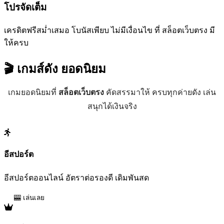
โปรจัดเต็ม
เครดิตฟรีสม่ำเสมอ โบนัสเพียบ ไม่มีเงื่อนไข ที่ สล็อตเว็บตรง มี
ให้ครบ
🎬 เกมส์ดัง
ยอดนิยม
เกมยอดนิยมที่
สล็อตเว็บตรง
คัดสรรมาให้ ครบทุกค่ายดัง เล่น
สนุกได้เงินจริง
อีสปอร์ต
อีสปอร์ตออนไลน์ อัตราต่อรองดี เดิมพันสด
🎰 เล่นเลย