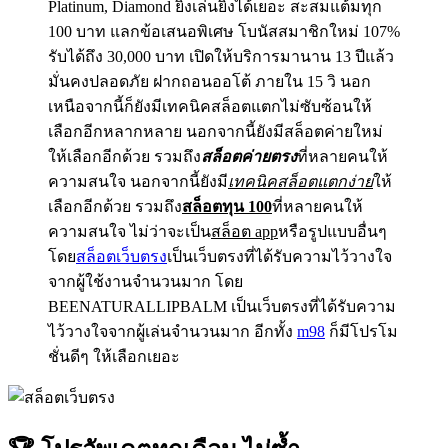
Platinum, Diamond ยิ่งเล่นยิ่งได้เยอะ สะสมแต้มทุก
100 บาท แลกข้อเสนอพิเศษ โบนัสสมาชิกใหม่ 107%
รับได้ถึง 30,000 บาท เปิดให้บริการมานาน 13 ปีแล้ว
มั่นคงปลอดภัย ฝากถอนออโต้ ภายใน 15 วิ นอก
เหนือจากนี้ก็ยังมีเทคนิคสล็อตแตกไม่ซับซ้อนให้
เลือกอีกหลากหลาย นอกจากนี้ยังมีสล็อตค่ายใหม่
ให้เลือกอีกด้วย รวมถึง
สล็อตค่ายตรง
ที่หลายคนให้
ความสนใจ นอกจากนี้ยังมี
เทคนิคสล็อตแตกง่าย
ให้
เลือกอีกด้วย รวมถึง
สล็อตทุน 100
ที่หลายคนให้
ความสนใจ ไม่ว่าจะเป็น
สล็อต app
หรือรูปแบบอื่นๆ
โดย
สล็อตเว็บตรง
เป็นเว็บตรงที่ได้รับความไว้วางใจ
จากผู้ใช้งานจำนวนมาก โดย
BEENATURALLIPBALM เป็นเว็บตรงที่ได้รับความ
ไว้วางใจจากผู้เล่นจำนวนมาก อีกทั้ง
m98
ก็มีโปรโม
ชั่นดีๆ ให้เลือกเยอะ