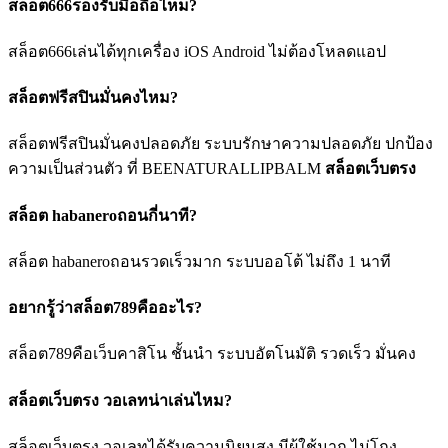
สล็อต666รองรับมือถือไหม?
สล็อต666เล่นได้ทุกเครื่อง iOS Android ไม่ต้องโหลดแอป
สล็อตฟรีสปินมั่นคงไหม?
สล็อตฟรีสปินมั่นคงปลอดภัย ระบบรักษาความปลอดภัย ปกป้อง
ความเป็นส่วนตัว ที่ BEENATURALLIPBALM
สล็อตเว็บตรง
สล็อต habaneroถอนกี่นาที?
สล็อต habaneroถอนรวดเร็วมาก ระบบออโต้ ไม่ถึง 1 นาที
อยากรู้ว่าสล็อต789คืออะไร?
สล็อต789คือเว็บคาสิโน ชั้นนำ ระบบอัตโนมัติ รวดเร็ว มั่นคง
สล็อตเว็บตรง วอเลทน่าเล่นไหม?
สล็อตเว็บตรง วอเลทได้รับความนิยมสูง มีผู้ใช้มาก ไม่โกง