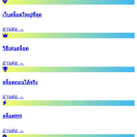
เว็บสล็อตใหญ่ที่สุด
อ่านต่อ →
วิธีเล่นสล็อต
อ่านต่อ →
สล็อตถอนได้จริง
อ่านต่อ →
สล็อต999
อ่านต่อ →