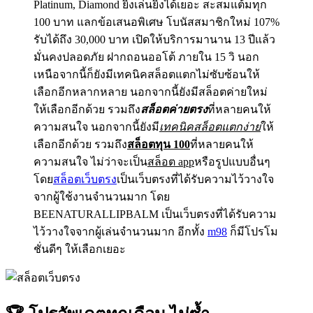
Platinum, Diamond ยิ่งเล่นยิ่งได้เยอะ สะสมแต้มทุก
100 บาท แลกข้อเสนอพิเศษ โบนัสสมาชิกใหม่ 107%
รับได้ถึง 30,000 บาท เปิดให้บริการมานาน 13 ปีแล้ว
มั่นคงปลอดภัย ฝากถอนออโต้ ภายใน 15 วิ นอก
เหนือจากนี้ก็ยังมีเทคนิคสล็อตแตกไม่ซับซ้อนให้
เลือกอีกหลากหลาย นอกจากนี้ยังมีสล็อตค่ายใหม่
ให้เลือกอีกด้วย รวมถึง
สล็อตค่ายตรง
ที่หลายคนให้
ความสนใจ นอกจากนี้ยังมี
เทคนิคสล็อตแตกง่าย
ให้
เลือกอีกด้วย รวมถึง
สล็อตทุน 100
ที่หลายคนให้
ความสนใจ ไม่ว่าจะเป็น
สล็อต app
หรือรูปแบบอื่นๆ
โดย
สล็อตเว็บตรง
เป็นเว็บตรงที่ได้รับความไว้วางใจ
จากผู้ใช้งานจำนวนมาก โดย
BEENATURALLIPBALM เป็นเว็บตรงที่ได้รับความ
ไว้วางใจจากผู้เล่นจำนวนมาก อีกทั้ง
m98
ก็มีโปรโม
ชั่นดีๆ ให้เลือกเยอะ