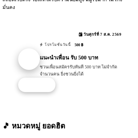
มั่นคง
วันศุกร์ที่ 7 ส.ค. 2569
500 ฿
โปรโมชั่นวันนี้
แนะนำเพื่อน รับ 500 บาท
ชวนเพื่อนสมัครรับทันที 500 บาท ไม่จำกัด
จำนวนคน ยิ่งชวนยิ่งได้
รับโปรนี้
🎵 หมวดหมู่
ยอดฮิต