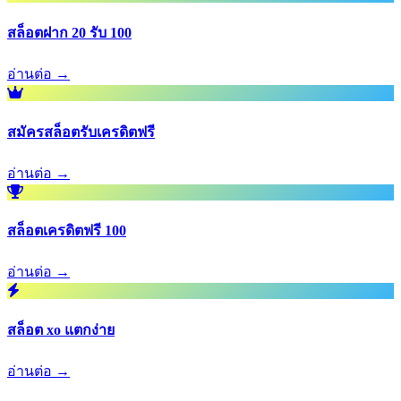
สล็อตฝาก 20 รับ 100
อ่านต่อ →
สมัครสล็อตรับเครดิตฟรี
อ่านต่อ →
สล็อตเครดิตฟรี 100
อ่านต่อ →
สล็อต xo แตกง่าย
อ่านต่อ →