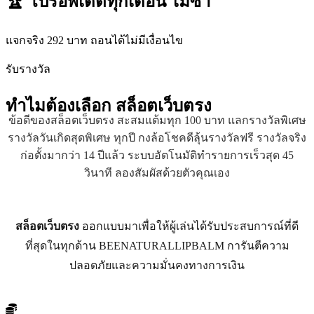
🏆 โปรอัพเดตทุกเดือน ไม่ซ้ำ
แจกจริง 292 บาท ถอนได้ไม่มีเงื่อนไข
รับรางวัล
ทำไมต้องเลือก
สล็อตเว็บตรง
ข้อดีของสล็อตเว็บตรง สะสมแต้มทุก 100 บาท แลกรางวัลพิเศษ
รางวัลวันเกิดสุดพิเศษ ทุกปี กงล้อโชคดีลุ้นรางวัลฟรี รางวัลจริง
ก่อตั้งมากว่า 14 ปีแล้ว ระบบอัตโนมัติทำรายการเร็วสุด 45
วินาที ลองสัมผัสด้วยตัวคุณเอง
สล็อตเว็บตรง
ออกแบบมาเพื่อให้ผู้เล่นได้รับประสบการณ์ที่ดี
ที่สุดในทุกด้าน BEENATURALLIPBALM การันตีความ
ปลอดภัยและความมั่นคงทางการเงิน