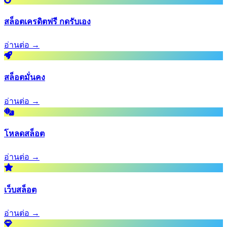
สล็อตเครดิตฟรี กดรับเอง
อ่านต่อ →
สล็อตมั่นคง
อ่านต่อ →
โหลดสล็อต
อ่านต่อ →
เว็บสล็อต
อ่านต่อ →