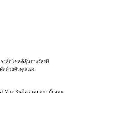
กงล้อโชคดีลุ้นรางวัลฟรี
มผัสด้วยตัวคุณเอง
PBALM การันตีความปลอดภัยและ