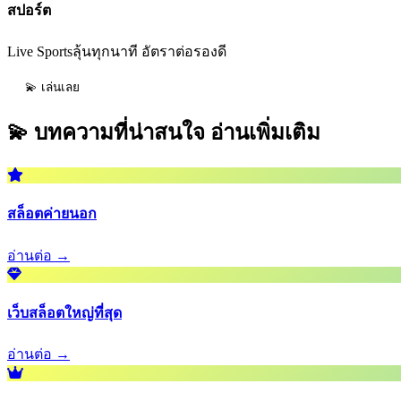
สปอร์ต
Live Sportsลุ้นทุกนาที อัตราต่อรองดี
💫 เล่นเลย
💫 บทความที่น่าสนใจ
อ่านเพิ่มเติม
สล็อตค่ายนอก
อ่านต่อ →
เว็บสล็อตใหญ่ที่สุด
อ่านต่อ →