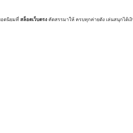
อดนิยมที่
สล็อตเว็บตรง
คัดสรรมาให้ ครบทุกค่ายดัง เล่นสนุกได้เงิ