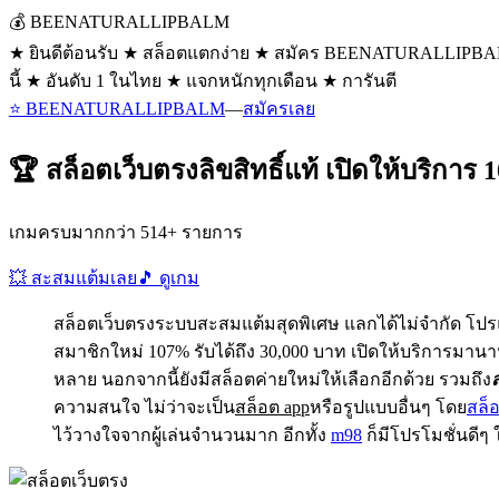
💰 BEENATURALLIPBALM
★ ยินดีต้อนรับ ★ สล็อตแตกง่าย ★ สมัคร BEENATURALLIPBALM 
นี้ ★ อันดับ 1 ในไทย ★ แจกหนักทุกเดือน ★ การันตี
⭐ BEENATURALLIPBALM
—
สมัครเลย
🏆 สล็อตเว็บตรงลิขสิทธิ์แท้ เปิดให้บริการ 1
เกมครบมากกว่า 514+ รายการ
💥 สะสมแต้มเลย
🎵 ดูเกม
สล็อตเว็บตรงระบบสะสมแต้มสุดพิเศษ แลกได้ไม่จำกัด โปรแกร
สมาชิกใหม่ 107% รับได้ถึง 30,000 บาท เปิดให้บริการมาน
หลาย นอกจากนี้ยังมีสล็อตค่ายใหม่ให้เลือกอีกด้วย รวมถึง
ความสนใจ ไม่ว่าจะเป็น
สล็อต app
หรือรูปแบบอื่นๆ โดย
สล็
ไว้วางใจจากผู้เล่นจำนวนมาก อีกทั้ง
m98
ก็มีโปรโมชั่นดีๆ 