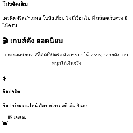
โปรจัดเต็ม
เครดิตฟรีสม่ำเสมอ โบนัสเพียบ ไม่มีเงื่อนไข ที่ สล็อตเว็บตรง มี
ให้ครบ
🎬 เกมส์ดัง
ยอดนิยม
เกมยอดนิยมที่
สล็อตเว็บตรง
คัดสรรมาให้ ครบทุกค่ายดัง เล่น
สนุกได้เงินจริง
อีสปอร์ต
อีสปอร์ตออนไลน์ อัตราต่อรองดี เดิมพันสด
🎰 เล่นเลย