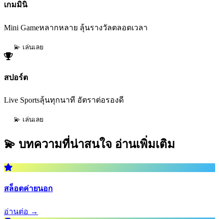
เกมมินิ
Mini Gameหลากหลาย ลุ้นรางวัลตลอดเวลา
💫 เล่นเลย
สปอร์ต
Live Sportsลุ้นทุกนาที อัตราต่อรองดี
💫 เล่นเลย
💫 บทความที่น่าสนใจ
อ่านเพิ่มเติม
สล็อตค่ายนอก
อ่านต่อ →