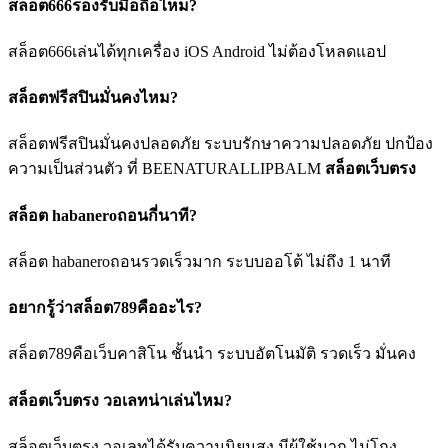
สล็อต666รองรับมือถือไหม?
สล็อต666เล่นได้ทุกเครื่อง iOS Android ไม่ต้องโหลดแอป
สล็อตฟรีสปินมั่นคงไหม?
สล็อตฟรีสปินมั่นคงปลอดภัย ระบบรักษาความปลอดภัย ปกป้อง
ความเป็นส่วนตัว ที่ BEENATURALLIPBALM
สล็อตเว็บตรง
สล็อต habaneroถอนกี่นาที?
สล็อต habaneroถอนรวดเร็วมาก ระบบออโต้ ไม่ถึง 1 นาที
อยากรู้ว่าสล็อต789คืออะไร?
สล็อต789คือเว็บคาสิโน ชั้นนำ ระบบอัตโนมัติ รวดเร็ว มั่นคง
สล็อตเว็บตรง วอเลทน่าเล่นไหม?
สล็อตเว็บตรง วอเลทได้รับความนิยมสูง มีผู้ใช้มาก ไม่โกง