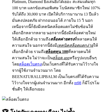
Platinum, Diamond ยิ่งเล่นยิ่งได้เยอะ สะสมแต้มทุก
100 บาท แลกข้อเสนอพิเศษ โบนัสสมาชิกใหม่ 107%
รับได้ถึง 30,000 บาท เปิดให้บริการมานาน 13 ปีแล้ว
มั่นคงปลอดภัย ฝากถอนออโต้ ภายใน 15 วิ นอก
เหนือจากนี้ก็ยังมีเทคนิคสล็อตแตกไม่ซับซ้อนให้
เลือกอีกหลากหลาย นอกจากนี้ยังมีสล็อตค่ายใหม่
ให้เลือกอีกด้วย รวมถึง
สล็อตค่ายตรง
ที่หลายคนให้
ความสนใจ นอกจากนี้ยังมี
เทคนิคสล็อตแตกง่าย
ให้
เลือกอีกด้วย รวมถึง
สล็อตทุน 100
ที่หลายคนให้
ความสนใจ ไม่ว่าจะเป็น
สล็อต app
หรือรูปแบบอื่นๆ
โดย
สล็อตเว็บตรง
เป็นเว็บตรงที่ได้รับความไว้วางใจ
จากผู้ใช้งานจำนวนมาก โดย
BEENATURALLIPBALM เป็นเว็บตรงที่ได้รับความ
ไว้วางใจจากผู้เล่นจำนวนมาก อีกทั้ง
m98
ก็มีโปรโม
ชั่นดีๆ ให้เลือกเยอะ