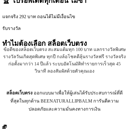
🏆 โปรอัพเดตทุกเดือน ไม่ซ้ำ
แจกจริง 292 บาท ถอนได้ไม่มีเงื่อนไข
รับรางวัล
ทำไมต้องเลือก
สล็อตเว็บตรง
ข้อดีของสล็อตเว็บตรง สะสมแต้มทุก 100 บาท แลกรางวัลพิเศษ
รางวัลวันเกิดสุดพิเศษ ทุกปี กงล้อโชคดีลุ้นรางวัลฟรี รางวัลจริง
ก่อตั้งมากว่า 14 ปีแล้ว ระบบอัตโนมัติทำรายการเร็วสุด 45
วินาที ลองสัมผัสด้วยตัวคุณเอง
สล็อตเว็บตรง
ออกแบบมาเพื่อให้ผู้เล่นได้รับประสบการณ์ที่ดี
ที่สุดในทุกด้าน BEENATURALLIPBALM การันตีความ
ปลอดภัยและความมั่นคงทางการเงิน