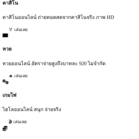
คาสิโน
คาสิโนออนไลน์ ถ่ายทอดสดจากคาสิโนจริง ภาพ HD
🏅 เล่นเลย
หวย
หวยออนไลน์ อัตราจ่ายสูงถึงบาทละ 920 ไม่จำกัด
🔥 เล่นเลย
เกมไพ่
ไฮโลออนไลน์ สนุก จ่ายจริง
🎬 เล่นเลย