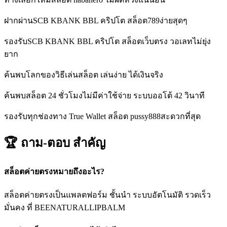
ฝากผ่านSCB KBANK BBL คริปโต สล็อต789ง่ายสุดๆ
รองรับSCB KBANK BBL คริปโต สล็อตเว็บตรง วอเลทไม่ยุ่ง
ยาก
ค้นพบโลกของวิธีเล่นสล็อต เล่นง่าย ได้เงินจริง
ค้นพบสล็อต 24 ชั่วโมงไม่มีค่าใช้จ่าย ระบบออโต้ 42 วินาที
รองรับทุกช่องทาง True Wallet สล็อต pussy888สะดวกที่สุด
🏆 ถาม-ตอบ
สำคัญ
สล็อตค่ายตรงหมายถึงอะไร?
สล็อตค่ายตรงเป็นแพลตฟอร์ม ชั้นนำ ระบบอัตโนมัติ รวดเร็ว
มั่นคง ที่ BEENATURALLIPBALM