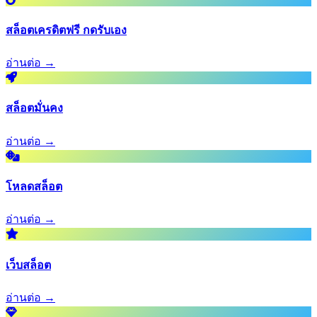
สล็อตเครดิตฟรี กดรับเอง
อ่านต่อ →
สล็อตมั่นคง
อ่านต่อ →
โหลดสล็อต
อ่านต่อ →
เว็บสล็อต
อ่านต่อ →