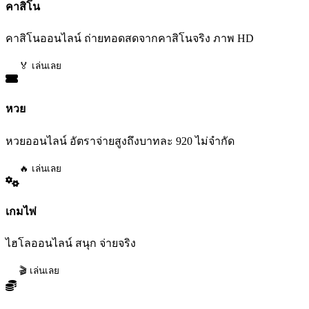
คาสิโน
คาสิโนออนไลน์ ถ่ายทอดสดจากคาสิโนจริง ภาพ HD
🏅 เล่นเลย
หวย
หวยออนไลน์ อัตราจ่ายสูงถึงบาทละ 920 ไม่จำกัด
🔥 เล่นเลย
เกมไพ่
ไฮโลออนไลน์ สนุก จ่ายจริง
🎬 เล่นเลย