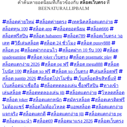
คำค้นหายอดนิยมที่เกี่ยวข้องกับ
สล็อตเว็บตรง
ที่
BEENATURALLIPBALM
สล็อตค่ายใหม่
สล็อตค่ายตรง
เทคนิคสล็อตแตกง่าย
สล็อตทุน 100
สล็อต app
สล็อตยอดนิยม
สล็อต666
สล็อตฟรีสปิน
สล็อต habanero
สล็อต789
สล็อตเว็บตรง วอ
เลท
วิธีเล่นสล็อต
สล็อต 24 ชั่วโมง
สล็อต pussy888
สล็อต pg
สล็อตฝากถอนไว
สล็อตฝาก 10 รับ 100
สล็อต
spadegaming
สล็อต joker เว็บตรง
สล็อต pragmatic play
สล็อตแตกง่าย 2026
สล็อต pg ฟรี
สล็อต mega888
สล็อต
โบนัส 100
สล็อต xo ฟรี
สล็อต xo เว็บตรง
เล่นสล็อตฟรี
สล็อต pantip 2026
สล็อตโปรโมชั่น
เว็บสล็อตลิขสิทธิ์แท้
เว็บสล็อตน่าเชื่อถือ
สล็อตทดลองเล่น ซื้อฟรีสปิน
ทางเข้า
เล่นสล็อต
สล็อตทดลองเล่น jili
สล็อตแตกง่าย
โหลดสล็อต
สล็อต joker
สล็อตแตกหนัก
สมัครสล็อต
สล็อตเครดิตฟรี
ไม่ต้องแชร์
สล็อตไม่ต้องโหลด
แอพสล็อต
สล็อตแตกง่าย
แจกจริง
สล็อตแตกดี
สล็อตแตกง่าย jili
สล็อตแตกง่าย pg
สล็อตแนะนำ
สล็อต69
สล็อตมาแรง 2026
สล็อตเว็บตรง