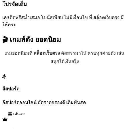
โปรจัดเต็ม
เครดิตฟรีสม่ำเสมอ โบนัสเพียบ ไม่มีเงื่อนไข ที่ สล็อตเว็บตรง มี
ให้ครบ
🎬 เกมส์ดัง
ยอดนิยม
เกมยอดนิยมที่
สล็อตเว็บตรง
คัดสรรมาให้ ครบทุกค่ายดัง เล่น
สนุกได้เงินจริง
อีสปอร์ต
อีสปอร์ตออนไลน์ อัตราต่อรองดี เดิมพันสด
🎰 เล่นเลย