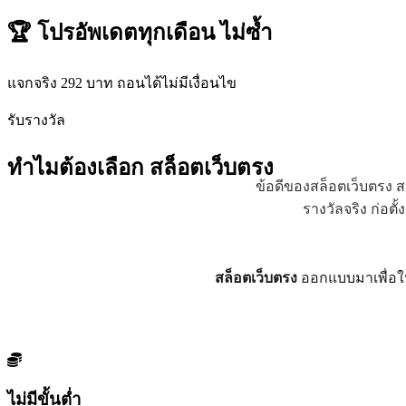
🏆 โปรอัพเดตทุกเดือน ไม่ซ้ำ
แจกจริง 292 บาท ถอนได้ไม่มีเงื่อนไข
รับรางวัล
ทำไมต้องเลือก
สล็อตเว็บตรง
ข้อดีของสล็อตเว็บตรง ส
รางวัลจริง ก่อตั
สล็อตเว็บตรง
ออกแบบมาเพื่อให
ไม่มีขั้นต่ำ