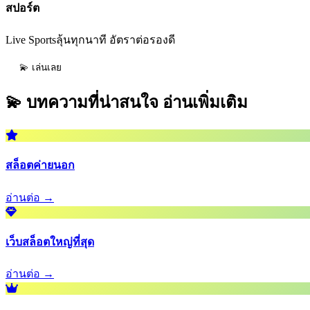
สปอร์ต
Live Sportsลุ้นทุกนาที อัตราต่อรองดี
💫 เล่นเลย
💫 บทความที่น่าสนใจ
อ่านเพิ่มเติม
สล็อตค่ายนอก
อ่านต่อ →
เว็บสล็อตใหญ่ที่สุด
อ่านต่อ →