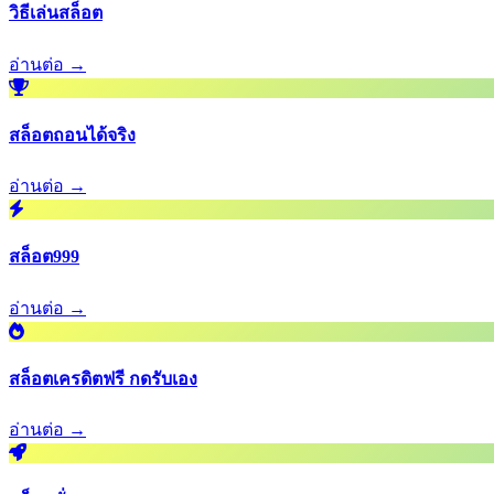
วิธีเล่นสล็อต
อ่านต่อ →
สล็อตถอนได้จริง
อ่านต่อ →
สล็อต999
อ่านต่อ →
สล็อตเครดิตฟรี กดรับเอง
อ่านต่อ →