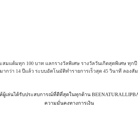
ะสมแต้มทุก 100 บาท แลกรางวัลพิเศษ รางวัลวันเกิดสุดพิเศษ ทุกปี 
้งมากว่า 14 ปีแล้ว ระบบอัตโนมัติทำรายการเร็วสุด 45 วินาที ลองสั
้ผู้เล่นได้รับประสบการณ์ที่ดีที่สุดในทุกด้าน BEENATURALLI
ความมั่นคงทางการเงิน