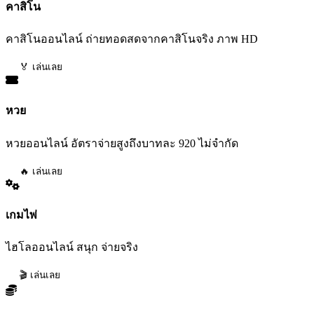
คาสิโน
คาสิโนออนไลน์ ถ่ายทอดสดจากคาสิโนจริง ภาพ HD
🏅 เล่นเลย
หวย
หวยออนไลน์ อัตราจ่ายสูงถึงบาทละ 920 ไม่จำกัด
🔥 เล่นเลย
เกมไพ่
ไฮโลออนไลน์ สนุก จ่ายจริง
🎬 เล่นเลย