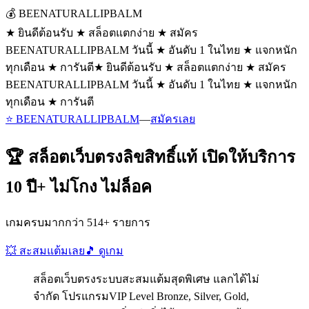
💰 BEENATURALLIPBALM
★ ยินดีต้อนรับ ★ สล็อตแตกง่าย ★ สมัคร
BEENATURALLIPBALM วันนี้ ★ อันดับ 1 ในไทย ★ แจกหนัก
ทุกเดือน ★ การันตี
★ ยินดีต้อนรับ ★ สล็อตแตกง่าย ★ สมัคร
BEENATURALLIPBALM วันนี้ ★ อันดับ 1 ในไทย ★ แจกหนัก
ทุกเดือน ★ การันตี
⭐ BEENATURALLIPBALM
—
สมัครเลย
🏆 สล็อตเว็บตรงลิขสิทธิ์แท้ เปิดให้บริการ
10 ปี+ ไม่โกง ไม่ล็อค
เกมครบมากกว่า 514+ รายการ
💥 สะสมแต้มเลย
🎵 ดูเกม
สล็อตเว็บตรงระบบสะสมแต้มสุดพิเศษ แลกได้ไม่
จำกัด โปรแกรมVIP Level Bronze, Silver, Gold,