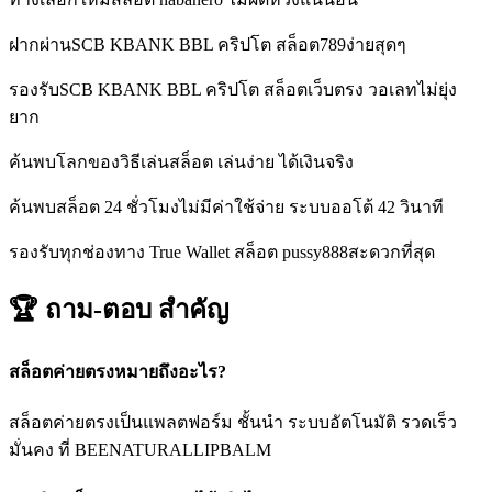
ฝากผ่านSCB KBANK BBL คริปโต สล็อต789ง่ายสุดๆ
รองรับSCB KBANK BBL คริปโต สล็อตเว็บตรง วอเลทไม่ยุ่ง
ยาก
ค้นพบโลกของวิธีเล่นสล็อต เล่นง่าย ได้เงินจริง
ค้นพบสล็อต 24 ชั่วโมงไม่มีค่าใช้จ่าย ระบบออโต้ 42 วินาที
รองรับทุกช่องทาง True Wallet สล็อต pussy888สะดวกที่สุด
🏆 ถาม-ตอบ
สำคัญ
สล็อตค่ายตรงหมายถึงอะไร?
สล็อตค่ายตรงเป็นแพลตฟอร์ม ชั้นนำ ระบบอัตโนมัติ รวดเร็ว
มั่นคง ที่ BEENATURALLIPBALM