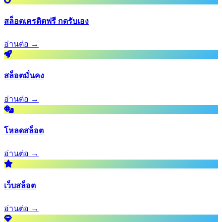
สล็อตเครดิตฟรี กดรับเอง
อ่านต่อ →
สล็อตมั่นคง
อ่านต่อ →
โหลดสล็อต
อ่านต่อ →
เว็บสล็อต
อ่านต่อ →