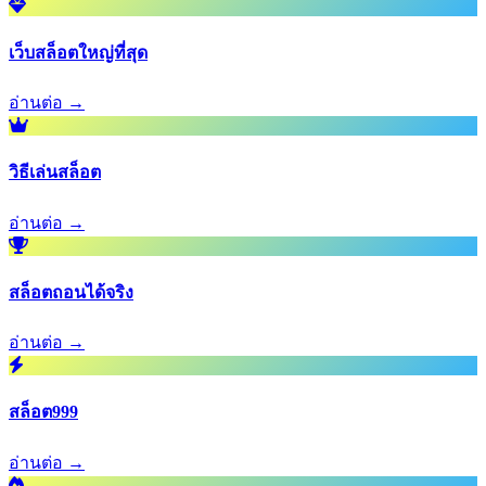
เว็บสล็อตใหญ่ที่สุด
อ่านต่อ →
วิธีเล่นสล็อต
อ่านต่อ →
สล็อตถอนได้จริง
อ่านต่อ →
สล็อต999
อ่านต่อ →