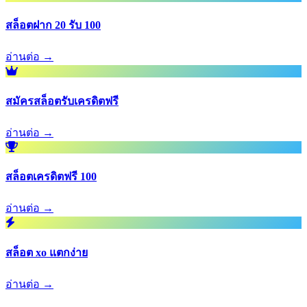
สล็อตฝาก 20 รับ 100
อ่านต่อ →
สมัครสล็อตรับเครดิตฟรี
อ่านต่อ →
สล็อตเครดิตฟรี 100
อ่านต่อ →
สล็อต xo แตกง่าย
อ่านต่อ →