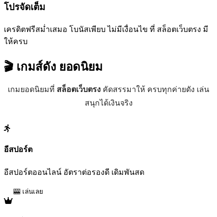
โปรจัดเต็ม
เครดิตฟรีสม่ำเสมอ โบนัสเพียบ ไม่มีเงื่อนไข ที่ สล็อตเว็บตรง มี
ให้ครบ
🎬 เกมส์ดัง
ยอดนิยม
เกมยอดนิยมที่
สล็อตเว็บตรง
คัดสรรมาให้ ครบทุกค่ายดัง เล่น
สนุกได้เงินจริง
อีสปอร์ต
อีสปอร์ตออนไลน์ อัตราต่อรองดี เดิมพันสด
🎰 เล่นเลย