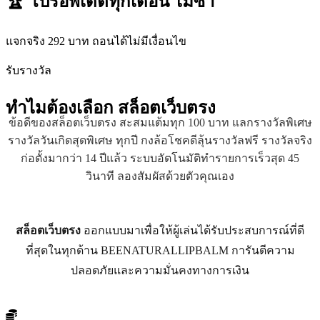
🏆 โปรอัพเดตทุกเดือน ไม่ซ้ำ
แจกจริง 292 บาท ถอนได้ไม่มีเงื่อนไข
รับรางวัล
ทำไมต้องเลือก
สล็อตเว็บตรง
ข้อดีของสล็อตเว็บตรง สะสมแต้มทุก 100 บาท แลกรางวัลพิเศษ
รางวัลวันเกิดสุดพิเศษ ทุกปี กงล้อโชคดีลุ้นรางวัลฟรี รางวัลจริง
ก่อตั้งมากว่า 14 ปีแล้ว ระบบอัตโนมัติทำรายการเร็วสุด 45
วินาที ลองสัมผัสด้วยตัวคุณเอง
สล็อตเว็บตรง
ออกแบบมาเพื่อให้ผู้เล่นได้รับประสบการณ์ที่ดี
ที่สุดในทุกด้าน BEENATURALLIPBALM การันตีความ
ปลอดภัยและความมั่นคงทางการเงิน