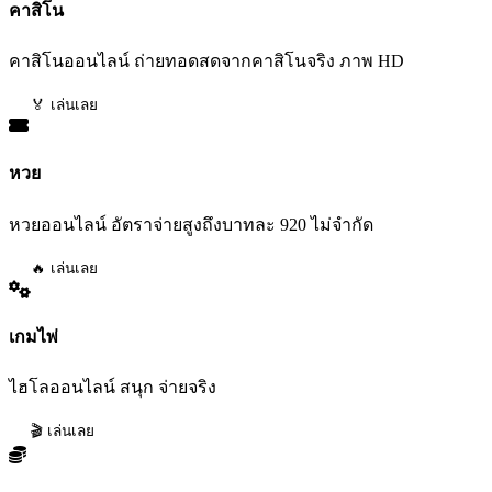
คาสิโน
คาสิโนออนไลน์ ถ่ายทอดสดจากคาสิโนจริง ภาพ HD
🏅 เล่นเลย
หวย
หวยออนไลน์ อัตราจ่ายสูงถึงบาทละ 920 ไม่จำกัด
🔥 เล่นเลย
เกมไพ่
ไฮโลออนไลน์ สนุก จ่ายจริง
🎬 เล่นเลย