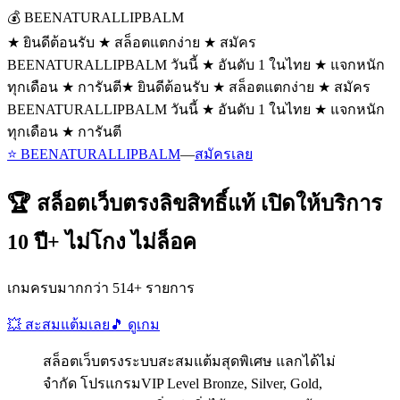
💰 BEENATURALLIPBALM
★ ยินดีต้อนรับ ★ สล็อตแตกง่าย ★ สมัคร
BEENATURALLIPBALM วันนี้ ★ อันดับ 1 ในไทย ★ แจกหนัก
ทุกเดือน ★ การันตี
★ ยินดีต้อนรับ ★ สล็อตแตกง่าย ★ สมัคร
BEENATURALLIPBALM วันนี้ ★ อันดับ 1 ในไทย ★ แจกหนัก
ทุกเดือน ★ การันตี
⭐ BEENATURALLIPBALM
—
สมัครเลย
🏆 สล็อตเว็บตรงลิขสิทธิ์แท้ เปิดให้บริการ
10 ปี+ ไม่โกง ไม่ล็อค
เกมครบมากกว่า 514+ รายการ
💥 สะสมแต้มเลย
🎵 ดูเกม
สล็อตเว็บตรงระบบสะสมแต้มสุดพิเศษ แลกได้ไม่
จำกัด โปรแกรมVIP Level Bronze, Silver, Gold,