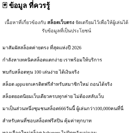
🃏 ข้อมูล
ที่ควรรู้
เนื้อหาที่เกี่ยวข้องกับ
สล็อตเว็บตรง
จัดเตรียมไว้เพื่อให้ผู้เล่นได้
รับข้อมูลที่เป็นประโยชน์
มาสัมผัสสล็อตค่ายตรง ที่สุดแห่งปี 2026
กำลังหาเทคนิคสล็อตแตกง่าย เราพร้อมให้บริการ
พบกับสล็อตทุน 100 เล่นง่าย ได้เงินจริง
สล็อต appแจกเครดิตฟรีสำหรับสมาชิกใหม่ ถอนได้จริง
สล็อตยอดนิยมเว็บเดียวครบทุกค่าย ไม่ต้องสลับเว็บ
มาเป็นส่วนหนึ่งชุมชนสล็อต666วันนี้ ผู้เล่นกว่า100,000คนที่นี่
สำหรับคนที่ชอบสล็อตฟรีสปิน คุ้มค่าทุกบาท
ทางเลือกใหม่สล็อต habanero ไม่ผิดหวังแน่นอน