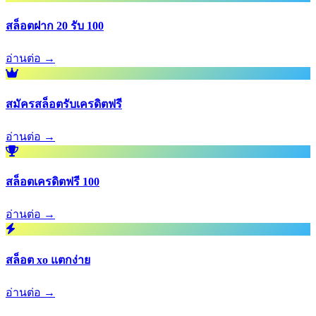
สล็อตฝาก 20 รับ 100
อ่านต่อ →
สมัครสล็อตรับเครดิตฟรี
อ่านต่อ →
สล็อตเครดิตฟรี 100
อ่านต่อ →
สล็อต xo แตกง่าย
อ่านต่อ →