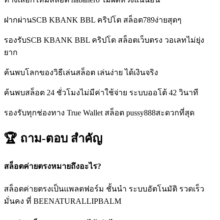
ฝากผ่านSCB KBANK BBL คริปโต สล็อต789ง่ายสุดๆ
รองรับSCB KBANK BBL คริปโต สล็อตเว็บตรง วอเลทไม่ยุ่ง
ยาก
ค้นพบโลกของวิธีเล่นสล็อต เล่นง่าย ได้เงินจริง
ค้นพบสล็อต 24 ชั่วโมงไม่มีค่าใช้จ่าย ระบบออโต้ 42 วินาที
รองรับทุกช่องทาง True Wallet สล็อต pussy888สะดวกที่สุด
🏆 ถาม-ตอบ
สำคัญ
สล็อตค่ายตรงหมายถึงอะไร?
สล็อตค่ายตรงเป็นแพลตฟอร์ม ชั้นนำ ระบบอัตโนมัติ รวดเร็ว
มั่นคง ที่ BEENATURALLIPBALM