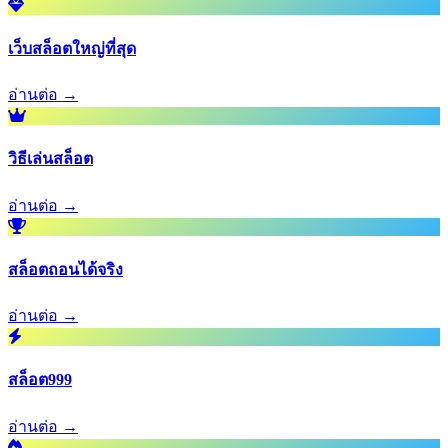
เว็บสล็อตใหญ่ที่สุด
อ่านต่อ →
วิธีเล่นสล็อต
อ่านต่อ →
สล็อตถอนได้จริง
อ่านต่อ →
สล็อต999
อ่านต่อ →