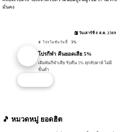
มั่นคง
วันเสาร์ที่ 8 ส.ค. 2569
5%
โปรโมชั่นวันนี้
โปรกีฬา คืนยอดเสีย 5%
เดิมพันกีฬาเสีย รับคืน 5% ทุกสัปดาห์ ไม่มี
ขั้นต่ำ
รับโปรนี้
🎵 หมวดหมู่
ยอดฮิต