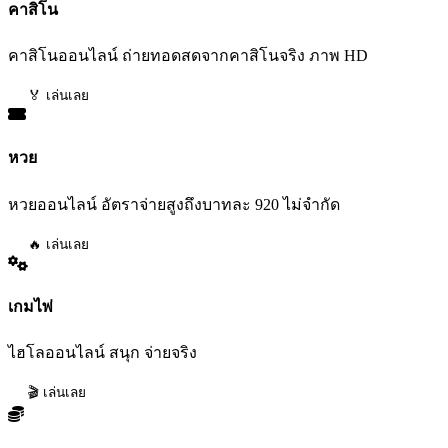
คาสิโน
คาสิโนออนไลน์ ถ่ายทอดสดจากคาสิโนจริง ภาพ HD
🏅 เล่นเลย
หวย
หวยออนไลน์ อัตราจ่ายสูงถึงบาทละ 920 ไม่จำกัด
🔥 เล่นเลย
เกมไพ่
ไฮโลออนไลน์ สนุก จ่ายจริง
🎬 เล่นเลย