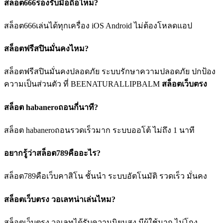
สล็อต666รองรับมือถือไหม?
สล็อต666เล่นได้ทุกเครื่อง iOS Android ไม่ต้องโหลดแอป
สล็อตฟรีสปินมั่นคงไหม?
สล็อตฟรีสปินมั่นคงปลอดภัย ระบบรักษาความปลอดภัย ปกป้อง
ความเป็นส่วนตัว ที่ BEENATURALLIPBALM
สล็อตเว็บตรง
สล็อต habaneroถอนกี่นาที?
สล็อต habaneroถอนรวดเร็วมาก ระบบออโต้ ไม่ถึง 1 นาที
อยากรู้ว่าสล็อต789คืออะไร?
สล็อต789คือเว็บคาสิโน ชั้นนำ ระบบอัตโนมัติ รวดเร็ว มั่นคง
สล็อตเว็บตรง วอเลทน่าเล่นไหม?
สล็อตเว็บตรง วอเลทได้รับความนิยมสูง มีผู้ใช้มาก ไม่โกง