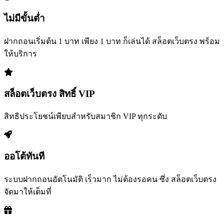
ไม่มีขั้นต่ำ
ฝากถอนเริ่มต้น 1 บาท เพียง 1 บาท ก็เล่นได้ สล็อตเว็บตรง พร้อม
ให้บริการ
สล็อตเว็บตรง สิทธิ์ VIP
สิทธิประโยชน์เพียบสำหรับสมาชิก VIP ทุกระดับ
ออโต้ทันที
ระบบฝากถอนอัตโนมัติ เร็วมาก ไม่ต้องรอคน ซึ่ง สล็อตเว็บตรง
จัดมาให้เต็มที่