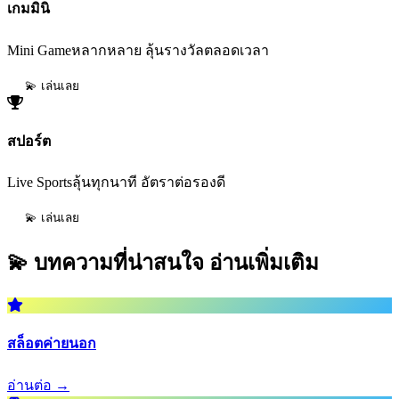
เกมมินิ
Mini Gameหลากหลาย ลุ้นรางวัลตลอดเวลา
💫 เล่นเลย
สปอร์ต
Live Sportsลุ้นทุกนาที อัตราต่อรองดี
💫 เล่นเลย
💫 บทความที่น่าสนใจ
อ่านเพิ่มเติม
สล็อตค่ายนอก
อ่านต่อ →