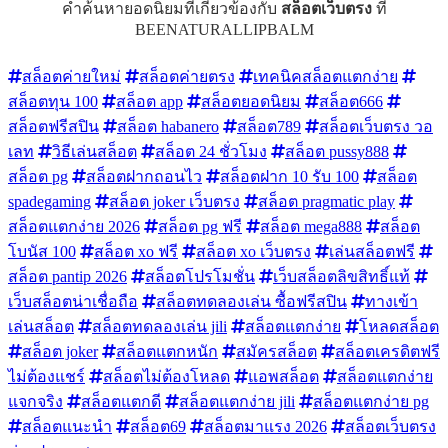
คำค้นหายอดนิยมที่เกี่ยวข้องกับ
สล็อตเว็บตรง
ที่
BEENATURALLIPBALM
สล็อตค่ายใหม่
สล็อตค่ายตรง
เทคนิคสล็อตแตกง่าย
สล็อตทุน 100
สล็อต app
สล็อตยอดนิยม
สล็อต666
สล็อตฟรีสปิน
สล็อต habanero
สล็อต789
สล็อตเว็บตรง วอ
เลท
วิธีเล่นสล็อต
สล็อต 24 ชั่วโมง
สล็อต pussy888
สล็อต pg
สล็อตฝากถอนไว
สล็อตฝาก 10 รับ 100
สล็อต
spadegaming
สล็อต joker เว็บตรง
สล็อต pragmatic play
สล็อตแตกง่าย 2026
สล็อต pg ฟรี
สล็อต mega888
สล็อต
โบนัส 100
สล็อต xo ฟรี
สล็อต xo เว็บตรง
เล่นสล็อตฟรี
สล็อต pantip 2026
สล็อตโปรโมชั่น
เว็บสล็อตลิขสิทธิ์แท้
เว็บสล็อตน่าเชื่อถือ
สล็อตทดลองเล่น ซื้อฟรีสปิน
ทางเข้า
เล่นสล็อต
สล็อตทดลองเล่น jili
สล็อตแตกง่าย
โหลดสล็อต
สล็อต joker
สล็อตแตกหนัก
สมัครสล็อต
สล็อตเครดิตฟรี
ไม่ต้องแชร์
สล็อตไม่ต้องโหลด
แอพสล็อต
สล็อตแตกง่าย
แจกจริง
สล็อตแตกดี
สล็อตแตกง่าย jili
สล็อตแตกง่าย pg
สล็อตแนะนำ
สล็อต69
สล็อตมาแรง 2026
สล็อตเว็บตรง