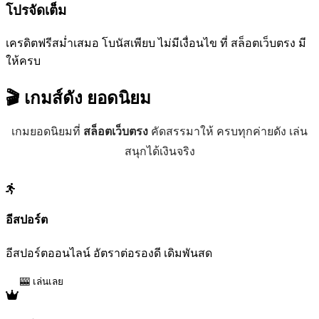
โปรจัดเต็ม
เครดิตฟรีสม่ำเสมอ โบนัสเพียบ ไม่มีเงื่อนไข ที่ สล็อตเว็บตรง มี
ให้ครบ
🎬 เกมส์ดัง
ยอดนิยม
เกมยอดนิยมที่
สล็อตเว็บตรง
คัดสรรมาให้ ครบทุกค่ายดัง เล่น
สนุกได้เงินจริง
อีสปอร์ต
อีสปอร์ตออนไลน์ อัตราต่อรองดี เดิมพันสด
🎰 เล่นเลย