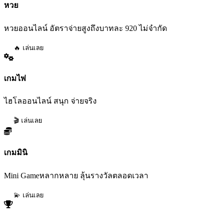
หวย
หวยออนไลน์ อัตราจ่ายสูงถึงบาทละ 920 ไม่จำกัด
🔥 เล่นเลย
เกมไพ่
ไฮโลออนไลน์ สนุก จ่ายจริง
🎬 เล่นเลย
เกมมินิ
Mini Gameหลากหลาย ลุ้นรางวัลตลอดเวลา
💫 เล่นเลย