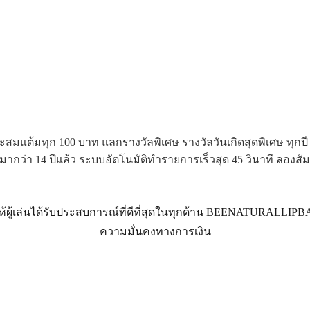
ะสมแต้มทุก 100 บาท แลกรางวัลพิเศษ รางวัลวันเกิดสุดพิเศษ ทุกปี 
้งมากว่า 14 ปีแล้ว ระบบอัตโนมัติทำรายการเร็วสุด 45 วินาที ลองสั
้ผู้เล่นได้รับประสบการณ์ที่ดีที่สุดในทุกด้าน BEENATURALLI
ความมั่นคงทางการเงิน