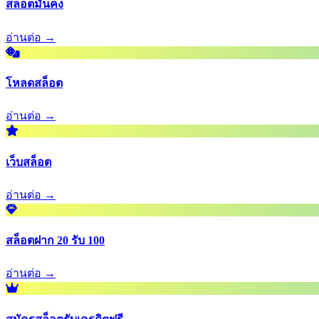
สล็อตมั่นคง
อ่านต่อ →
โหลดสล็อต
อ่านต่อ →
เว็บสล็อต
อ่านต่อ →
สล็อตฝาก 20 รับ 100
อ่านต่อ →