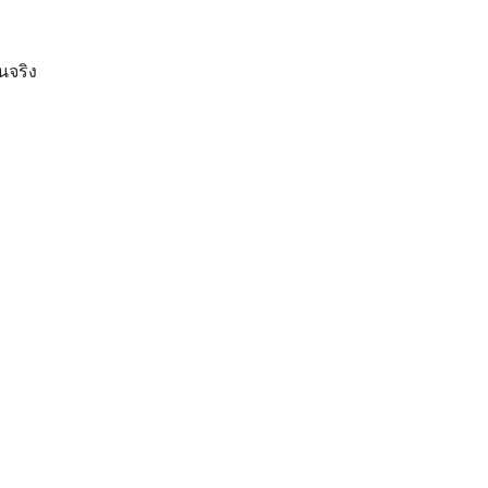
นจริง