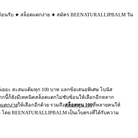
ีต้อนรับ ★ สล็อตแตกง่าย ★ สมัคร BEENATURALLIPBALM วัน
งได้เยอะ สะสมแต้มทุก 100 บาท แลกข้อเสนอพิเศษ โบนัส
กนี้ก็ยังมีเทคนิคสล็อตแตกไม่ซับซ้อนให้เลือกอีกหลาก
ตแตกง่าย
ให้เลือกอีกด้วย รวมถึง
สล็อตทุน 100
ที่หลายคนให้
มาก โดย BEENATURALLIPBALM เป็นเว็บตรงที่ได้รับความ