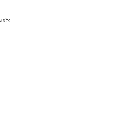
นจริง