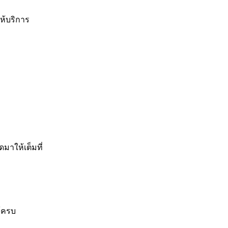
ให้บริการ
มาให้เต็มที่
ห้ครบ