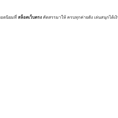
อดนิยมที่
สล็อตเว็บตรง
คัดสรรมาให้ ครบทุกค่ายดัง เล่นสนุกได้เงิ