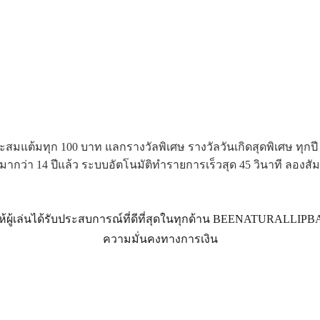
ะสมแต้มทุก 100 บาท แลกรางวัลพิเศษ รางวัลวันเกิดสุดพิเศษ ทุกปี 
้งมากว่า 14 ปีแล้ว ระบบอัตโนมัติทำรายการเร็วสุด 45 วินาที ลองสั
้ผู้เล่นได้รับประสบการณ์ที่ดีที่สุดในทุกด้าน BEENATURALLI
ความมั่นคงทางการเงิน