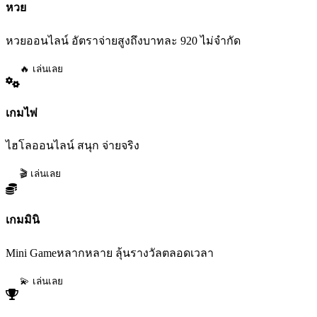
หวย
หวยออนไลน์ อัตราจ่ายสูงถึงบาทละ 920 ไม่จำกัด
🔥 เล่นเลย
เกมไพ่
ไฮโลออนไลน์ สนุก จ่ายจริง
🎬 เล่นเลย
เกมมินิ
Mini Gameหลากหลาย ลุ้นรางวัลตลอดเวลา
💫 เล่นเลย