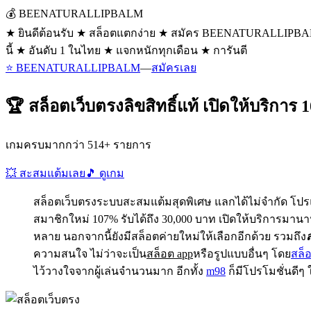
💰 BEENATURALLIPBALM
★ ยินดีต้อนรับ ★ สล็อตแตกง่าย ★ สมัคร BEENATURALLIPBALM 
นี้ ★ อันดับ 1 ในไทย ★ แจกหนักทุกเดือน ★ การันตี
⭐ BEENATURALLIPBALM
—
สมัครเลย
🏆 สล็อตเว็บตรงลิขสิทธิ์แท้ เปิดให้บริการ 1
เกมครบมากกว่า 514+ รายการ
💥 สะสมแต้มเลย
🎵 ดูเกม
สล็อตเว็บตรงระบบสะสมแต้มสุดพิเศษ แลกได้ไม่จำกัด โปรแกร
สมาชิกใหม่ 107% รับได้ถึง 30,000 บาท เปิดให้บริการมาน
หลาย นอกจากนี้ยังมีสล็อตค่ายใหม่ให้เลือกอีกด้วย รวมถึง
ความสนใจ ไม่ว่าจะเป็น
สล็อต app
หรือรูปแบบอื่นๆ โดย
สล็
ไว้วางใจจากผู้เล่นจำนวนมาก อีกทั้ง
m98
ก็มีโปรโมชั่นดีๆ 