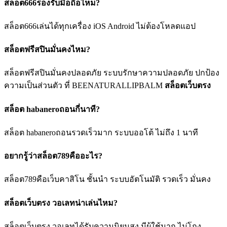
สล็อต666รองรับมือถือไหม?
สล็อต666เล่นได้ทุกเครื่อง iOS Android ไม่ต้องโหลดแอป
สล็อตฟรีสปินมั่นคงไหม?
สล็อตฟรีสปินมั่นคงปลอดภัย ระบบรักษาความปลอดภัย ปกป้อง
ความเป็นส่วนตัว ที่ BEENATURALLIPBALM
สล็อตเว็บตรง
สล็อต habaneroถอนกี่นาที?
สล็อต habaneroถอนรวดเร็วมาก ระบบออโต้ ไม่ถึง 1 นาที
อยากรู้ว่าสล็อต789คืออะไร?
สล็อต789คือเว็บคาสิโน ชั้นนำ ระบบอัตโนมัติ รวดเร็ว มั่นคง
สล็อตเว็บตรง วอเลทน่าเล่นไหม?
สล็อตเว็บตรง วอเลทได้รับความนิยมสูง มีผู้ใช้มาก ไม่โกง