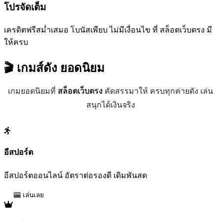
โปรจัดเต็ม
เครดิตฟรีสม่ำเสมอ โบนัสเพียบ ไม่มีเงื่อนไข ที่ สล็อตเว็บตรง มี
ให้ครบ
🎬 เกมส์ดัง
ยอดนิยม
เกมยอดนิยมที่
สล็อตเว็บตรง
คัดสรรมาให้ ครบทุกค่ายดัง เล่น
สนุกได้เงินจริง
อีสปอร์ต
อีสปอร์ตออนไลน์ อัตราต่อรองดี เดิมพันสด
🎰 เล่นเลย