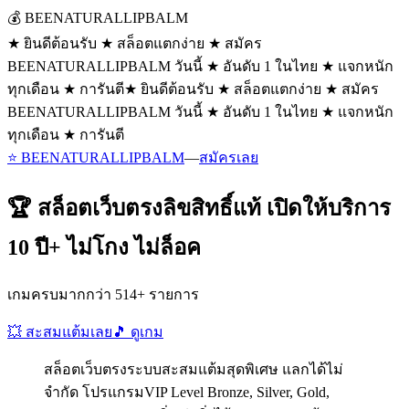
💰 BEENATURALLIPBALM
★ ยินดีต้อนรับ ★ สล็อตแตกง่าย ★ สมัคร
BEENATURALLIPBALM วันนี้ ★ อันดับ 1 ในไทย ★ แจกหนัก
ทุกเดือน ★ การันตี
★ ยินดีต้อนรับ ★ สล็อตแตกง่าย ★ สมัคร
BEENATURALLIPBALM วันนี้ ★ อันดับ 1 ในไทย ★ แจกหนัก
ทุกเดือน ★ การันตี
⭐ BEENATURALLIPBALM
—
สมัครเลย
🏆 สล็อตเว็บตรงลิขสิทธิ์แท้ เปิดให้บริการ
10 ปี+ ไม่โกง ไม่ล็อค
เกมครบมากกว่า 514+ รายการ
💥 สะสมแต้มเลย
🎵 ดูเกม
สล็อตเว็บตรงระบบสะสมแต้มสุดพิเศษ แลกได้ไม่
จำกัด โปรแกรมVIP Level Bronze, Silver, Gold,