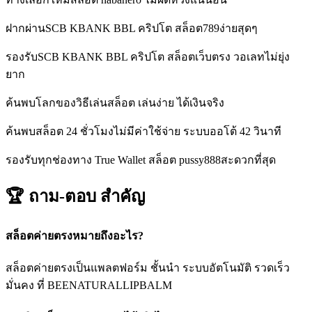
ฝากผ่านSCB KBANK BBL คริปโต สล็อต789ง่ายสุดๆ
รองรับSCB KBANK BBL คริปโต สล็อตเว็บตรง วอเลทไม่ยุ่ง
ยาก
ค้นพบโลกของวิธีเล่นสล็อต เล่นง่าย ได้เงินจริง
ค้นพบสล็อต 24 ชั่วโมงไม่มีค่าใช้จ่าย ระบบออโต้ 42 วินาที
รองรับทุกช่องทาง True Wallet สล็อต pussy888สะดวกที่สุด
🏆 ถาม-ตอบ
สำคัญ
สล็อตค่ายตรงหมายถึงอะไร?
สล็อตค่ายตรงเป็นแพลตฟอร์ม ชั้นนำ ระบบอัตโนมัติ รวดเร็ว
มั่นคง ที่ BEENATURALLIPBALM