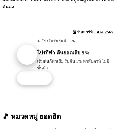
มั่นคง
วันเสาร์ที่ 8 ส.ค. 2569
5%
โปรโมชั่นวันนี้
โปรกีฬา คืนยอดเสีย 5%
เดิมพันกีฬาเสีย รับคืน 5% ทุกสัปดาห์ ไม่มี
ขั้นต่ำ
รับโปรนี้
🎵 หมวดหมู่
ยอดฮิต