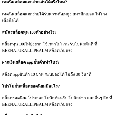
เทคนิคสล็อตแตกง่ายเล่นได้จริงไหม?
เทคนิคสล็อตแตกง่ายได้รับความนิยมสูง สมาชิกเยอะ ไม่โกง
เชื่อถือได้
สมัครสล็อตทุน 100ทำอย่างไร?
สล็อตทุน 100ไม่ยุ่งยาก ใช้เวลาไม่นาน รับโบนัสทันที ที่
BEENATURALLIPBALM สล็อตเว็บตรง
ฝากเงินสล็อต appขั้นต่ำเท่าไหร่?
สล็อต appขั้นต่ำ 10 บาท ระบบออโต้ ไม่ถึง 30 วินาที
โปรโมชั่นสล็อตยอดนิยมมีอะไร?
สล็อตยอดนิยมโปรเยอะ โบนัสต้อนรับ โบนัสฝาก และอื่นๆ อีก ที่
BEENATURALLIPBALM สล็อตเว็บตรง