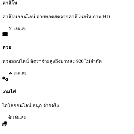
คาสิโน
คาสิโนออนไลน์ ถ่ายทอดสดจากคาสิโนจริง ภาพ HD
🏅 เล่นเลย
หวย
หวยออนไลน์ อัตราจ่ายสูงถึงบาทละ 920 ไม่จำกัด
🔥 เล่นเลย
เกมไพ่
ไฮโลออนไลน์ สนุก จ่ายจริง
🎬 เล่นเลย