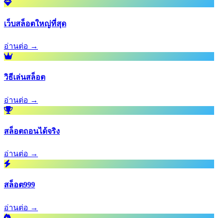
เว็บสล็อตใหญ่ที่สุด
อ่านต่อ →
วิธีเล่นสล็อต
อ่านต่อ →
สล็อตถอนได้จริง
อ่านต่อ →
สล็อต999
อ่านต่อ →