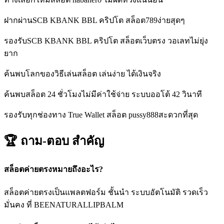
ฝากผ่านSCB KBANK BBL คริปโต สล็อต789ง่ายสุดๆ
รองรับSCB KBANK BBL คริปโต สล็อตเว็บตรง วอเลทไม่ยุ่ง
ยาก
ค้นพบโลกของวิธีเล่นสล็อต เล่นง่าย ได้เงินจริง
ค้นพบสล็อต 24 ชั่วโมงไม่มีค่าใช้จ่าย ระบบออโต้ 42 วินาที
รองรับทุกช่องทาง True Wallet สล็อต pussy888สะดวกที่สุด
🏆 ถาม-ตอบ
สำคัญ
สล็อตค่ายตรงหมายถึงอะไร?
สล็อตค่ายตรงเป็นแพลตฟอร์ม ชั้นนำ ระบบอัตโนมัติ รวดเร็ว
มั่นคง ที่ BEENATURALLIPBALM