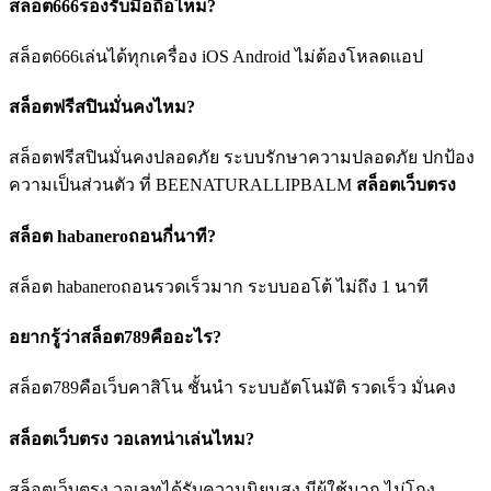
สล็อต666รองรับมือถือไหม?
สล็อต666เล่นได้ทุกเครื่อง iOS Android ไม่ต้องโหลดแอป
สล็อตฟรีสปินมั่นคงไหม?
สล็อตฟรีสปินมั่นคงปลอดภัย ระบบรักษาความปลอดภัย ปกป้อง
ความเป็นส่วนตัว ที่ BEENATURALLIPBALM
สล็อตเว็บตรง
สล็อต habaneroถอนกี่นาที?
สล็อต habaneroถอนรวดเร็วมาก ระบบออโต้ ไม่ถึง 1 นาที
อยากรู้ว่าสล็อต789คืออะไร?
สล็อต789คือเว็บคาสิโน ชั้นนำ ระบบอัตโนมัติ รวดเร็ว มั่นคง
สล็อตเว็บตรง วอเลทน่าเล่นไหม?
สล็อตเว็บตรง วอเลทได้รับความนิยมสูง มีผู้ใช้มาก ไม่โกง