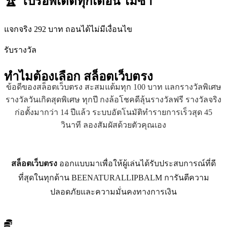
🏆 โปรอัพเดตทุกเดือน ไม่ซ้ำ
แจกจริง 292 บาท ถอนได้ไม่มีเงื่อนไข
รับรางวัล
ทำไมต้องเลือก
สล็อตเว็บตรง
ข้อดีของสล็อตเว็บตรง สะสมแต้มทุก 100 บาท แลกรางวัลพิเศษ
รางวัลวันเกิดสุดพิเศษ ทุกปี กงล้อโชคดีลุ้นรางวัลฟรี รางวัลจริง
ก่อตั้งมากว่า 14 ปีแล้ว ระบบอัตโนมัติทำรายการเร็วสุด 45
วินาที ลองสัมผัสด้วยตัวคุณเอง
สล็อตเว็บตรง
ออกแบบมาเพื่อให้ผู้เล่นได้รับประสบการณ์ที่ดี
ที่สุดในทุกด้าน BEENATURALLIPBALM การันตีความ
ปลอดภัยและความมั่นคงทางการเงิน