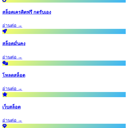
สล็อตเครดิตฟรี กดรับเอง
อ่านต่อ →
สล็อตมั่นคง
อ่านต่อ →
โหลดสล็อต
อ่านต่อ →
เว็บสล็อต
อ่านต่อ →