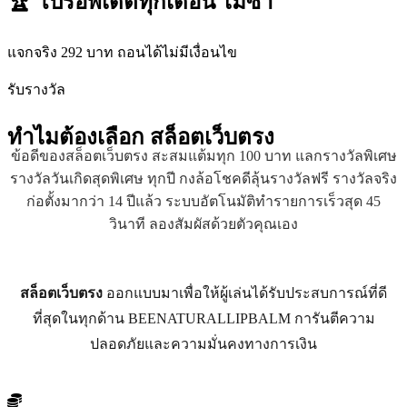
🏆 โปรอัพเดตทุกเดือน ไม่ซ้ำ
แจกจริง 292 บาท ถอนได้ไม่มีเงื่อนไข
รับรางวัล
ทำไมต้องเลือก
สล็อตเว็บตรง
ข้อดีของสล็อตเว็บตรง สะสมแต้มทุก 100 บาท แลกรางวัลพิเศษ
รางวัลวันเกิดสุดพิเศษ ทุกปี กงล้อโชคดีลุ้นรางวัลฟรี รางวัลจริง
ก่อตั้งมากว่า 14 ปีแล้ว ระบบอัตโนมัติทำรายการเร็วสุด 45
วินาที ลองสัมผัสด้วยตัวคุณเอง
สล็อตเว็บตรง
ออกแบบมาเพื่อให้ผู้เล่นได้รับประสบการณ์ที่ดี
ที่สุดในทุกด้าน BEENATURALLIPBALM การันตีความ
ปลอดภัยและความมั่นคงทางการเงิน