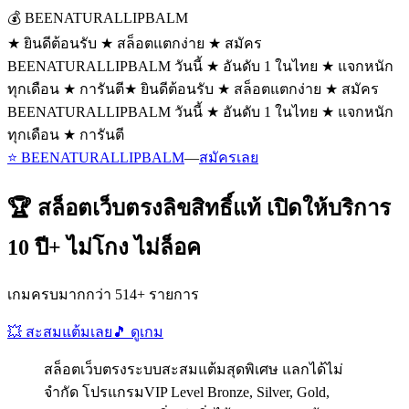
💰 BEENATURALLIPBALM
★ ยินดีต้อนรับ ★ สล็อตแตกง่าย ★ สมัคร
BEENATURALLIPBALM วันนี้ ★ อันดับ 1 ในไทย ★ แจกหนัก
ทุกเดือน ★ การันตี
★ ยินดีต้อนรับ ★ สล็อตแตกง่าย ★ สมัคร
BEENATURALLIPBALM วันนี้ ★ อันดับ 1 ในไทย ★ แจกหนัก
ทุกเดือน ★ การันตี
⭐ BEENATURALLIPBALM
—
สมัครเลย
🏆 สล็อตเว็บตรงลิขสิทธิ์แท้ เปิดให้บริการ
10 ปี+ ไม่โกง ไม่ล็อค
เกมครบมากกว่า 514+ รายการ
💥 สะสมแต้มเลย
🎵 ดูเกม
สล็อตเว็บตรงระบบสะสมแต้มสุดพิเศษ แลกได้ไม่
จำกัด โปรแกรมVIP Level Bronze, Silver, Gold,