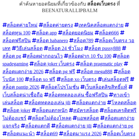
คำค้นหายอดนิยมที่เกี่ยวข้องกับ
สล็อตเว็บตรง
ที่
BEENATURALLIPBALM
สล็อตค่ายใหม่
สล็อตค่ายตรง
เทคนิคสล็อตแตกง่าย
สล็อตทุน 100
สล็อต app
สล็อตยอดนิยม
สล็อต666
สล็อตฟรีสปิน
สล็อต habanero
สล็อต789
สล็อตเว็บตรง วอ
เลท
วิธีเล่นสล็อต
สล็อต 24 ชั่วโมง
สล็อต pussy888
สล็อต pg
สล็อตฝากถอนไว
สล็อตฝาก 10 รับ 100
สล็อต
spadegaming
สล็อต joker เว็บตรง
สล็อต pragmatic play
สล็อตแตกง่าย 2026
สล็อต pg ฟรี
สล็อต mega888
สล็อต
โบนัส 100
สล็อต xo ฟรี
สล็อต xo เว็บตรง
เล่นสล็อตฟรี
สล็อต pantip 2026
สล็อตโปรโมชั่น
เว็บสล็อตลิขสิทธิ์แท้
เว็บสล็อตน่าเชื่อถือ
สล็อตทดลองเล่น ซื้อฟรีสปิน
ทางเข้า
เล่นสล็อต
สล็อตทดลองเล่น jili
สล็อตแตกง่าย
โหลดสล็อต
สล็อต joker
สล็อตแตกหนัก
สมัครสล็อต
สล็อตเครดิตฟรี
ไม่ต้องแชร์
สล็อตไม่ต้องโหลด
แอพสล็อต
สล็อตแตกง่าย
แจกจริง
สล็อตแตกดี
สล็อตแตกง่าย jili
สล็อตแตกง่าย pg
สล็อตแนะนำ
สล็อต69
สล็อตมาแรง 2026
สล็อตเว็บตรง