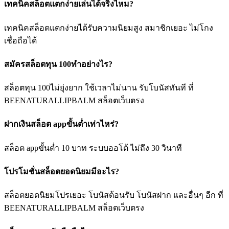
เทคนิคสล็อตแตกง่ายเล่นได้จริงไหม?
เทคนิคสล็อตแตกง่ายได้รับความนิยมสูง สมาชิกเยอะ ไม่โกง
เชื่อถือได้
สมัครสล็อตทุน 100ทำอย่างไร?
สล็อตทุน 100ไม่ยุ่งยาก ใช้เวลาไม่นาน รับโบนัสทันที ที่
BEENATURALLIPBALM สล็อตเว็บตรง
ฝากเงินสล็อต appขั้นต่ำเท่าไหร่?
สล็อต appขั้นต่ำ 10 บาท ระบบออโต้ ไม่ถึง 30 วินาที
โปรโมชั่นสล็อตยอดนิยมมีอะไร?
สล็อตยอดนิยมโปรเยอะ โบนัสต้อนรับ โบนัสฝาก และอื่นๆ อีก ที่
BEENATURALLIPBALM สล็อตเว็บตรง