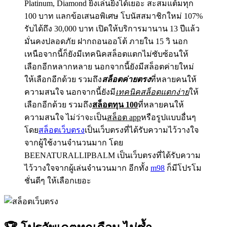
Platinum, Diamond ยิ่งเล่นยิ่งได้เยอะ สะสมแต้มทุก
100 บาท แลกข้อเสนอพิเศษ โบนัสสมาชิกใหม่ 107%
รับได้ถึง 30,000 บาท เปิดให้บริการมานาน 13 ปีแล้ว
มั่นคงปลอดภัย ฝากถอนออโต้ ภายใน 15 วิ นอก
เหนือจากนี้ก็ยังมีเทคนิคสล็อตแตกไม่ซับซ้อนให้
เลือกอีกหลากหลาย นอกจากนี้ยังมีสล็อตค่ายใหม่
ให้เลือกอีกด้วย รวมถึง
สล็อตค่ายตรง
ที่หลายคนให้
ความสนใจ นอกจากนี้ยังมี
เทคนิคสล็อตแตกง่าย
ให้
เลือกอีกด้วย รวมถึง
สล็อตทุน 100
ที่หลายคนให้
ความสนใจ ไม่ว่าจะเป็น
สล็อต app
หรือรูปแบบอื่นๆ
โดย
สล็อตเว็บตรง
เป็นเว็บตรงที่ได้รับความไว้วางใจ
จากผู้ใช้งานจำนวนมาก โดย
BEENATURALLIPBALM เป็นเว็บตรงที่ได้รับความ
ไว้วางใจจากผู้เล่นจำนวนมาก อีกทั้ง
m98
ก็มีโปรโม
ชั่นดีๆ ให้เลือกเยอะ