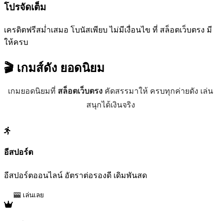
โปรจัดเต็ม
เครดิตฟรีสม่ำเสมอ โบนัสเพียบ ไม่มีเงื่อนไข ที่ สล็อตเว็บตรง มี
ให้ครบ
🎬 เกมส์ดัง
ยอดนิยม
เกมยอดนิยมที่
สล็อตเว็บตรง
คัดสรรมาให้ ครบทุกค่ายดัง เล่น
สนุกได้เงินจริง
อีสปอร์ต
อีสปอร์ตออนไลน์ อัตราต่อรองดี เดิมพันสด
🎰 เล่นเลย