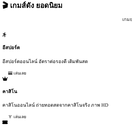
🎬 เกมส์ดัง
ยอดนิยม
เกมย
อีสปอร์ต
อีสปอร์ตออนไลน์ อัตราต่อรองดี เดิมพันสด
🎰 เล่นเลย
คาสิโน
คาสิโนออนไลน์ ถ่ายทอดสดจากคาสิโนจริง ภาพ HD
🏅 เล่นเลย