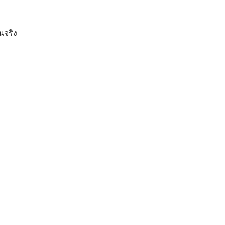
นจริง