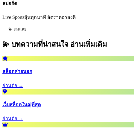
สปอร์ต
Live Sportsลุ้นทุกนาที อัตราต่อรองดี
💫 เล่นเลย
💫 บทความที่น่าสนใจ
อ่านเพิ่มเติม
สล็อตค่ายนอก
อ่านต่อ →
เว็บสล็อตใหญ่ที่สุด
อ่านต่อ →