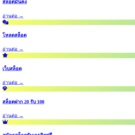
สล็อตมั่นคง
อ่านต่อ →
โหลดสล็อต
อ่านต่อ →
เว็บสล็อต
อ่านต่อ →
สล็อตฝาก 20 รับ 100
อ่านต่อ →