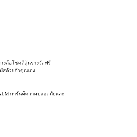
กงล้อโชคดีลุ้นรางวัลฟรี
มผัสด้วยตัวคุณเอง
PBALM การันตีความปลอดภัยและ