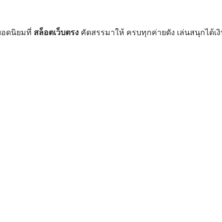
อดนิยมที่
สล็อตเว็บตรง
คัดสรรมาให้ ครบทุกค่ายดัง เล่นสนุกได้เงิ