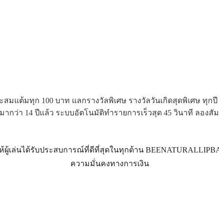
ะสมแต้มทุก 100 บาท แลกรางวัลพิเศษ รางวัลวันเกิดสุดพิเศษ ทุกปี 
้งมากว่า 14 ปีแล้ว ระบบอัตโนมัติทำรายการเร็วสุด 45 วินาที ลองสั
้ผู้เล่นได้รับประสบการณ์ที่ดีที่สุดในทุกด้าน BEENATURALLI
ความมั่นคงทางการเงิน