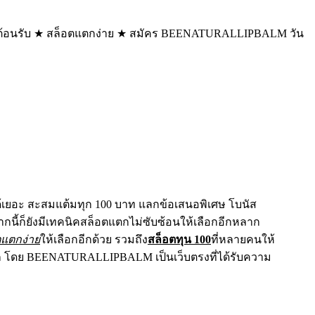
ีต้อนรับ ★ สล็อตแตกง่าย ★ สมัคร BEENATURALLIPBALM วัน
งได้เยอะ สะสมแต้มทุก 100 บาท แลกข้อเสนอพิเศษ โบนัส
กนี้ก็ยังมีเทคนิคสล็อตแตกไม่ซับซ้อนให้เลือกอีกหลาก
ตแตกง่าย
ให้เลือกอีกด้วย รวมถึง
สล็อตทุน 100
ที่หลายคนให้
มาก โดย BEENATURALLIPBALM เป็นเว็บตรงที่ได้รับความ