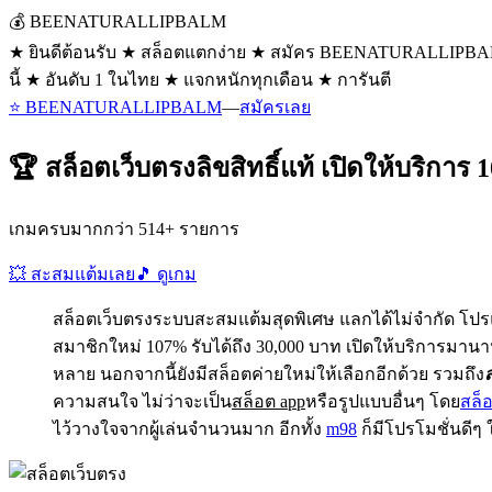
💰 BEENATURALLIPBALM
★ ยินดีต้อนรับ ★ สล็อตแตกง่าย ★ สมัคร BEENATURALLIPBALM 
นี้ ★ อันดับ 1 ในไทย ★ แจกหนักทุกเดือน ★ การันตี
⭐ BEENATURALLIPBALM
—
สมัครเลย
🏆 สล็อตเว็บตรงลิขสิทธิ์แท้ เปิดให้บริการ 1
เกมครบมากกว่า 514+ รายการ
💥 สะสมแต้มเลย
🎵 ดูเกม
สล็อตเว็บตรงระบบสะสมแต้มสุดพิเศษ แลกได้ไม่จำกัด โปรแกร
สมาชิกใหม่ 107% รับได้ถึง 30,000 บาท เปิดให้บริการมาน
หลาย นอกจากนี้ยังมีสล็อตค่ายใหม่ให้เลือกอีกด้วย รวมถึง
ความสนใจ ไม่ว่าจะเป็น
สล็อต app
หรือรูปแบบอื่นๆ โดย
สล็
ไว้วางใจจากผู้เล่นจำนวนมาก อีกทั้ง
m98
ก็มีโปรโมชั่นดีๆ 