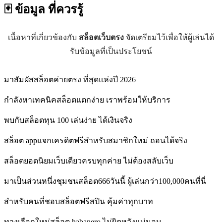
🃏 ข้อมูล
ที่ควรรู้
เนื้อหาที่เกี่ยวข้องกับ
สล็อตเว็บตรง
จัดเตรียมไว้เพื่อให้ผู้เล่นได้
รับข้อมูลที่เป็นประโยชน์
มาสัมผัสสล็อตค่ายตรง ที่สุดแห่งปี 2026
กำลังหาเทคนิคสล็อตแตกง่าย เราพร้อมให้บริการ
พบกับสล็อตทุน 100 เล่นง่าย ได้เงินจริง
สล็อต appแจกเครดิตฟรีสำหรับสมาชิกใหม่ ถอนได้จริง
สล็อตยอดนิยมเว็บเดียวครบทุกค่าย ไม่ต้องสลับเว็บ
มาเป็นส่วนหนึ่งชุมชนสล็อต666วันนี้ ผู้เล่นกว่า100,000คนที่นี่
สำหรับคนที่ชอบสล็อตฟรีสปิน คุ้มค่าทุกบาท
ทางเลือกใหม่สล็อต habanero ไม่ผิดหวังแน่นอน