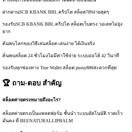
ฝากผ่านSCB KBANK BBL คริปโต สล็อต789ง่ายสุดๆ
รองรับSCB KBANK BBL คริปโต สล็อตเว็บตรง วอเลทไม่ยุ่ง
ยาก
ค้นพบโลกของวิธีเล่นสล็อต เล่นง่าย ได้เงินจริง
ค้นพบสล็อต 24 ชั่วโมงไม่มีค่าใช้จ่าย ระบบออโต้ 42 วินาที
รองรับทุกช่องทาง True Wallet สล็อต pussy888สะดวกที่สุด
🏆 ถาม-ตอบ
สำคัญ
สล็อตค่ายตรงหมายถึงอะไร?
สล็อตค่ายตรงเป็นแพลตฟอร์ม ชั้นนำ ระบบอัตโนมัติ รวดเร็ว
มั่นคง ที่ BEENATURALLIPBALM