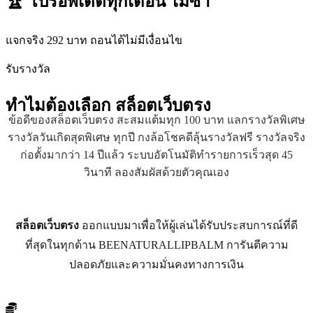
🏆 โปรอัพเดตทุกเดือน ไม่ซ้ำ
แจกจริง 292 บาท ถอนได้ไม่มีเงื่อนไข
รับรางวัล
ทำไมต้องเลือก
สล็อตเว็บตรง
ข้อดีของสล็อตเว็บตรง สะสมแต้มทุก 100 บาท แลกรางวัลพิเศษ
รางวัลวันเกิดสุดพิเศษ ทุกปี กงล้อโชคดีลุ้นรางวัลฟรี รางวัลจริง
ก่อตั้งมากว่า 14 ปีแล้ว ระบบอัตโนมัติทำรายการเร็วสุด 45
วินาที ลองสัมผัสด้วยตัวคุณเอง
สล็อตเว็บตรง
ออกแบบมาเพื่อให้ผู้เล่นได้รับประสบการณ์ที่ดี
ที่สุดในทุกด้าน BEENATURALLIPBALM การันตีความ
ปลอดภัยและความมั่นคงทางการเงิน