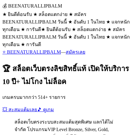
💰 BEENATURALLIPBALM
★ ยินดีต้อนรับ ★ สล็อตแตกง่าย ★ สมัคร
BEENATURALLIPBALM วันนี้ ★ อันดับ 1 ในไทย ★ แจกหนัก
ทุกเดือน ★ การันตี
★ ยินดีต้อนรับ ★ สล็อตแตกง่าย ★ สมัคร
BEENATURALLIPBALM วันนี้ ★ อันดับ 1 ในไทย ★ แจกหนัก
ทุกเดือน ★ การันตี
⭐ BEENATURALLIPBALM
—
สมัครเลย
🏆 สล็อตเว็บตรงลิขสิทธิ์แท้ เปิดให้บริการ
10 ปี+ ไม่โกง ไม่ล็อค
เกมครบมากกว่า 514+ รายการ
💥 สะสมแต้มเลย
🎵 ดูเกม
สล็อตเว็บตรงระบบสะสมแต้มสุดพิเศษ แลกได้ไม่
จำกัด โปรแกรมVIP Level Bronze, Silver, Gold,