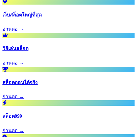
เว็บสล็อตใหญ่ที่สุด
อ่านต่อ →
วิธีเล่นสล็อต
อ่านต่อ →
สล็อตถอนได้จริง
อ่านต่อ →
สล็อต999
อ่านต่อ →