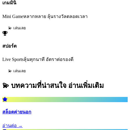
เกมมินิ
Mini Gameหลากหลาย ลุ้นรางวัลตลอดเวลา
💫 เล่นเลย
สปอร์ต
Live Sportsลุ้นทุกนาที อัตราต่อรองดี
💫 เล่นเลย
💫 บทความที่น่าสนใจ
อ่านเพิ่มเติม
สล็อตค่ายนอก
อ่านต่อ →