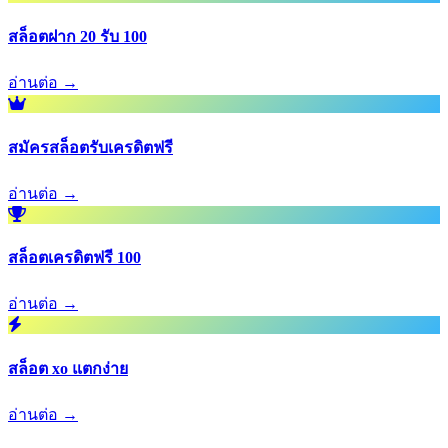
สล็อตฝาก 20 รับ 100
อ่านต่อ →
สมัครสล็อตรับเครดิตฟรี
อ่านต่อ →
สล็อตเครดิตฟรี 100
อ่านต่อ →
สล็อต xo แตกง่าย
อ่านต่อ →