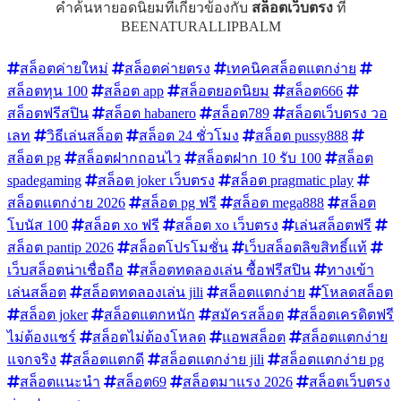
คำค้นหายอดนิยมที่เกี่ยวข้องกับ
สล็อตเว็บตรง
ที่
BEENATURALLIPBALM
สล็อตค่ายใหม่
สล็อตค่ายตรง
เทคนิคสล็อตแตกง่าย
สล็อตทุน 100
สล็อต app
สล็อตยอดนิยม
สล็อต666
สล็อตฟรีสปิน
สล็อต habanero
สล็อต789
สล็อตเว็บตรง วอ
เลท
วิธีเล่นสล็อต
สล็อต 24 ชั่วโมง
สล็อต pussy888
สล็อต pg
สล็อตฝากถอนไว
สล็อตฝาก 10 รับ 100
สล็อต
spadegaming
สล็อต joker เว็บตรง
สล็อต pragmatic play
สล็อตแตกง่าย 2026
สล็อต pg ฟรี
สล็อต mega888
สล็อต
โบนัส 100
สล็อต xo ฟรี
สล็อต xo เว็บตรง
เล่นสล็อตฟรี
สล็อต pantip 2026
สล็อตโปรโมชั่น
เว็บสล็อตลิขสิทธิ์แท้
เว็บสล็อตน่าเชื่อถือ
สล็อตทดลองเล่น ซื้อฟรีสปิน
ทางเข้า
เล่นสล็อต
สล็อตทดลองเล่น jili
สล็อตแตกง่าย
โหลดสล็อต
สล็อต joker
สล็อตแตกหนัก
สมัครสล็อต
สล็อตเครดิตฟรี
ไม่ต้องแชร์
สล็อตไม่ต้องโหลด
แอพสล็อต
สล็อตแตกง่าย
แจกจริง
สล็อตแตกดี
สล็อตแตกง่าย jili
สล็อตแตกง่าย pg
สล็อตแนะนำ
สล็อต69
สล็อตมาแรง 2026
สล็อตเว็บตรง