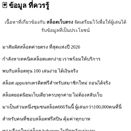
🃏 ข้อมูล
ที่ควรรู้
เนื้อหาที่เกี่ยวข้องกับ
สล็อตเว็บตรง
จัดเตรียมไว้เพื่อให้ผู้เล่นได้
รับข้อมูลที่เป็นประโยชน์
มาสัมผัสสล็อตค่ายตรง ที่สุดแห่งปี 2026
กำลังหาเทคนิคสล็อตแตกง่าย เราพร้อมให้บริการ
พบกับสล็อตทุน 100 เล่นง่าย ได้เงินจริง
สล็อต appแจกเครดิตฟรีสำหรับสมาชิกใหม่ ถอนได้จริง
สล็อตยอดนิยมเว็บเดียวครบทุกค่าย ไม่ต้องสลับเว็บ
มาเป็นส่วนหนึ่งชุมชนสล็อต666วันนี้ ผู้เล่นกว่า100,000คนที่นี่
สำหรับคนที่ชอบสล็อตฟรีสปิน คุ้มค่าทุกบาท
ทางเลือกใหม่สล็อต habanero ไม่ผิดหวังแน่นอน