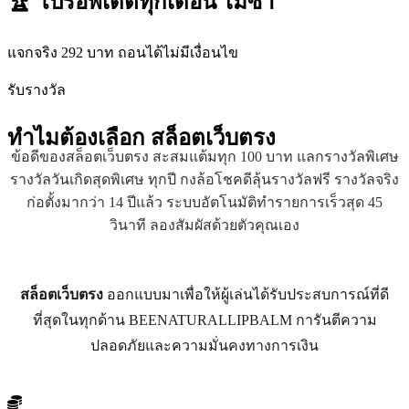
🏆 โปรอัพเดตทุกเดือน ไม่ซ้ำ
แจกจริง 292 บาท ถอนได้ไม่มีเงื่อนไข
รับรางวัล
ทำไมต้องเลือก
สล็อตเว็บตรง
ข้อดีของสล็อตเว็บตรง สะสมแต้มทุก 100 บาท แลกรางวัลพิเศษ
รางวัลวันเกิดสุดพิเศษ ทุกปี กงล้อโชคดีลุ้นรางวัลฟรี รางวัลจริง
ก่อตั้งมากว่า 14 ปีแล้ว ระบบอัตโนมัติทำรายการเร็วสุด 45
วินาที ลองสัมผัสด้วยตัวคุณเอง
สล็อตเว็บตรง
ออกแบบมาเพื่อให้ผู้เล่นได้รับประสบการณ์ที่ดี
ที่สุดในทุกด้าน BEENATURALLIPBALM การันตีความ
ปลอดภัยและความมั่นคงทางการเงิน