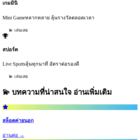
เกมมินิ
Mini Gameหลากหลาย ลุ้นรางวัลตลอดเวลา
💫 เล่นเลย
สปอร์ต
Live Sportsลุ้นทุกนาที อัตราต่อรองดี
💫 เล่นเลย
💫 บทความที่น่าสนใจ
อ่านเพิ่มเติม
สล็อตค่ายนอก
อ่านต่อ →