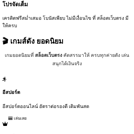
โปรจัดเต็ม
เครดิตฟรีสม่ำเสมอ โบนัสเพียบ ไม่มีเงื่อนไข ที่ สล็อตเว็บตรง มี
ให้ครบ
🎬 เกมส์ดัง
ยอดนิยม
เกมยอดนิยมที่
สล็อตเว็บตรง
คัดสรรมาให้ ครบทุกค่ายดัง เล่น
สนุกได้เงินจริง
อีสปอร์ต
อีสปอร์ตออนไลน์ อัตราต่อรองดี เดิมพันสด
🎰 เล่นเลย