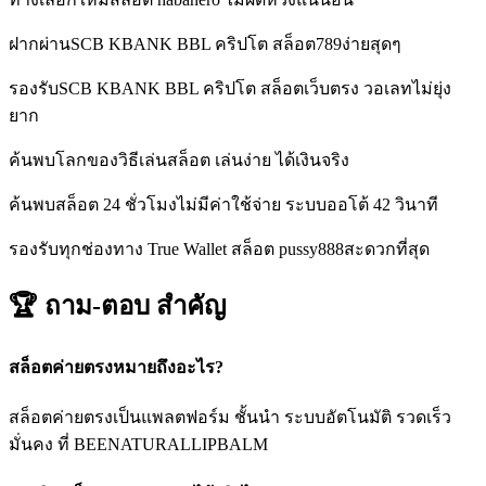
ฝากผ่านSCB KBANK BBL คริปโต สล็อต789ง่ายสุดๆ
รองรับSCB KBANK BBL คริปโต สล็อตเว็บตรง วอเลทไม่ยุ่ง
ยาก
ค้นพบโลกของวิธีเล่นสล็อต เล่นง่าย ได้เงินจริง
ค้นพบสล็อต 24 ชั่วโมงไม่มีค่าใช้จ่าย ระบบออโต้ 42 วินาที
รองรับทุกช่องทาง True Wallet สล็อต pussy888สะดวกที่สุด
🏆 ถาม-ตอบ
สำคัญ
สล็อตค่ายตรงหมายถึงอะไร?
สล็อตค่ายตรงเป็นแพลตฟอร์ม ชั้นนำ ระบบอัตโนมัติ รวดเร็ว
มั่นคง ที่ BEENATURALLIPBALM