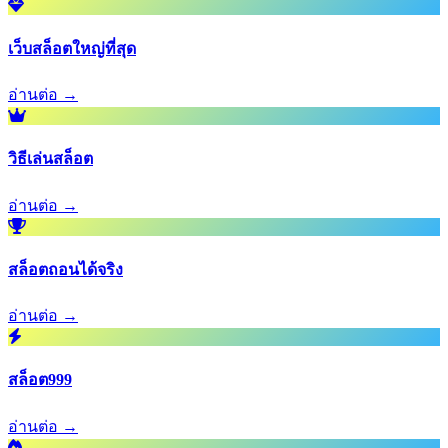
เว็บสล็อตใหญ่ที่สุด
อ่านต่อ →
วิธีเล่นสล็อต
อ่านต่อ →
สล็อตถอนได้จริง
อ่านต่อ →
สล็อต999
อ่านต่อ →