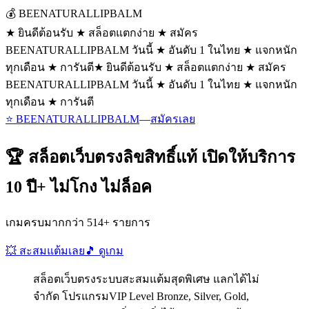
💰 BEENATURALLIPBALM
★ ยินดีต้อนรับ ★ สล็อตแตกง่าย ★ สมัคร
BEENATURALLIPBALM วันนี้ ★ อันดับ 1 ในไทย ★ แจกหนัก
ทุกเดือน ★ การันตี
★ ยินดีต้อนรับ ★ สล็อตแตกง่าย ★ สมัคร
BEENATURALLIPBALM วันนี้ ★ อันดับ 1 ในไทย ★ แจกหนัก
ทุกเดือน ★ การันตี
⭐ BEENATURALLIPBALM
—
สมัครเลย
🏆 สล็อตเว็บตรงลิขสิทธิ์แท้ เปิดให้บริการ
10 ปี+ ไม่โกง ไม่ล็อค
เกมครบมากกว่า 514+ รายการ
💥 สะสมแต้มเลย
🎵 ดูเกม
สล็อตเว็บตรงระบบสะสมแต้มสุดพิเศษ แลกได้ไม่
จำกัด โปรแกรมVIP Level Bronze, Silver, Gold,