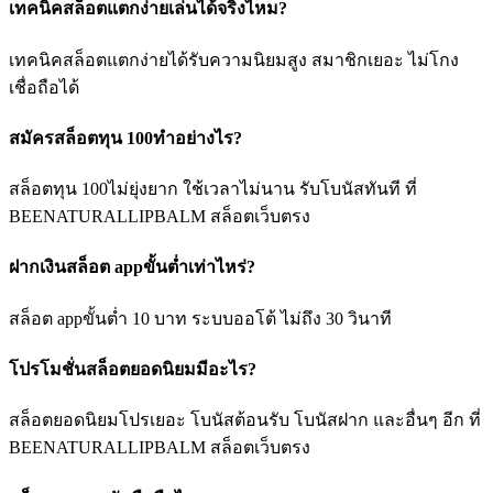
เทคนิคสล็อตแตกง่ายเล่นได้จริงไหม?
เทคนิคสล็อตแตกง่ายได้รับความนิยมสูง สมาชิกเยอะ ไม่โกง
เชื่อถือได้
สมัครสล็อตทุน 100ทำอย่างไร?
สล็อตทุน 100ไม่ยุ่งยาก ใช้เวลาไม่นาน รับโบนัสทันที ที่
BEENATURALLIPBALM สล็อตเว็บตรง
ฝากเงินสล็อต appขั้นต่ำเท่าไหร่?
สล็อต appขั้นต่ำ 10 บาท ระบบออโต้ ไม่ถึง 30 วินาที
โปรโมชั่นสล็อตยอดนิยมมีอะไร?
สล็อตยอดนิยมโปรเยอะ โบนัสต้อนรับ โบนัสฝาก และอื่นๆ อีก ที่
BEENATURALLIPBALM สล็อตเว็บตรง