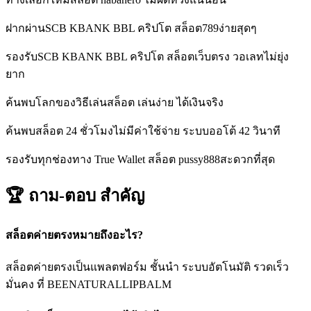
ฝากผ่านSCB KBANK BBL คริปโต สล็อต789ง่ายสุดๆ
รองรับSCB KBANK BBL คริปโต สล็อตเว็บตรง วอเลทไม่ยุ่ง
ยาก
ค้นพบโลกของวิธีเล่นสล็อต เล่นง่าย ได้เงินจริง
ค้นพบสล็อต 24 ชั่วโมงไม่มีค่าใช้จ่าย ระบบออโต้ 42 วินาที
รองรับทุกช่องทาง True Wallet สล็อต pussy888สะดวกที่สุด
🏆 ถาม-ตอบ
สำคัญ
สล็อตค่ายตรงหมายถึงอะไร?
สล็อตค่ายตรงเป็นแพลตฟอร์ม ชั้นนำ ระบบอัตโนมัติ รวดเร็ว
มั่นคง ที่ BEENATURALLIPBALM