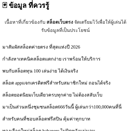
🃏 ข้อมูล
ที่ควรรู้
เนื้อหาที่เกี่ยวข้องกับ
สล็อตเว็บตรง
จัดเตรียมไว้เพื่อให้ผู้เล่นได้
รับข้อมูลที่เป็นประโยชน์
มาสัมผัสสล็อตค่ายตรง ที่สุดแห่งปี 2026
กำลังหาเทคนิคสล็อตแตกง่าย เราพร้อมให้บริการ
พบกับสล็อตทุน 100 เล่นง่าย ได้เงินจริง
สล็อต appแจกเครดิตฟรีสำหรับสมาชิกใหม่ ถอนได้จริง
สล็อตยอดนิยมเว็บเดียวครบทุกค่าย ไม่ต้องสลับเว็บ
มาเป็นส่วนหนึ่งชุมชนสล็อต666วันนี้ ผู้เล่นกว่า100,000คนที่นี่
สำหรับคนที่ชอบสล็อตฟรีสปิน คุ้มค่าทุกบาท
ทางเลือกใหม่สล็อต habanero ไม่ผิดหวังแน่นอน