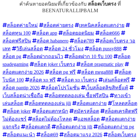
คำค้นหายอดนิยมที่เกี่ยวข้องกับ
สล็อตเว็บตรง
ที่
BEENATURALLIPBALM
สล็อตค่ายใหม่
สล็อตค่ายตรง
เทคนิคสล็อตแตกง่าย
สล็อตทุน 100
สล็อต app
สล็อตยอดนิยม
สล็อต666
สล็อตฟรีสปิน
สล็อต habanero
สล็อต789
สล็อตเว็บตรง วอ
เลท
วิธีเล่นสล็อต
สล็อต 24 ชั่วโมง
สล็อต pussy888
สล็อต pg
สล็อตฝากถอนไว
สล็อตฝาก 10 รับ 100
สล็อต
spadegaming
สล็อต joker เว็บตรง
สล็อต pragmatic play
สล็อตแตกง่าย 2026
สล็อต pg ฟรี
สล็อต mega888
สล็อต
โบนัส 100
สล็อต xo ฟรี
สล็อต xo เว็บตรง
เล่นสล็อตฟรี
สล็อต pantip 2026
สล็อตโปรโมชั่น
เว็บสล็อตลิขสิทธิ์แท้
เว็บสล็อตน่าเชื่อถือ
สล็อตทดลองเล่น ซื้อฟรีสปิน
ทางเข้า
เล่นสล็อต
สล็อตทดลองเล่น jili
สล็อตแตกง่าย
โหลดสล็อต
สล็อต joker
สล็อตแตกหนัก
สมัครสล็อต
สล็อตเครดิตฟรี
ไม่ต้องแชร์
สล็อตไม่ต้องโหลด
แอพสล็อต
สล็อตแตกง่าย
แจกจริง
สล็อตแตกดี
สล็อตแตกง่าย jili
สล็อตแตกง่าย pg
สล็อตแนะนำ
สล็อต69
สล็อตมาแรง 2026
สล็อตเว็บตรง