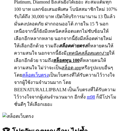
Platinum, Diamond ยิ่งเล่นยิ่งได้เยอะ สะสมแต้มทุก
100 บาท แลกข้อเสนอพิเศษ โบนัสสมาชิกใหม่ 107%
รับได้ถึง 30,000 บาท เปิดให้บริการมานาน 13 ปีแล้ว
มั่นคงปลอดภัย ฝากถอนออโต้ ภายใน 15 วิ นอก
เหนือจากนี้ก็ยังมีเทคนิคสล็อตแตกไม่ซับซ้อนให้
เลือกอีกหลากหลาย นอกจากนี้ยังมีสล็อตค่ายใหม่
ให้เลือกอีกด้วย รวมถึง
สล็อตค่ายตรง
ที่หลายคนให้
ความสนใจ นอกจากนี้ยังมี
เทคนิคสล็อตแตกง่าย
ให้
เลือกอีกด้วย รวมถึง
สล็อตทุน 100
ที่หลายคนให้
ความสนใจ ไม่ว่าจะเป็น
สล็อต app
หรือรูปแบบอื่นๆ
โดย
สล็อตเว็บตรง
เป็นเว็บตรงที่ได้รับความไว้วางใจ
จากผู้ใช้งานจำนวนมาก โดย
BEENATURALLIPBALM เป็นเว็บตรงที่ได้รับความ
ไว้วางใจจากผู้เล่นจำนวนมาก อีกทั้ง
m98
ก็มีโปรโม
ชั่นดีๆ ให้เลือกเยอะ