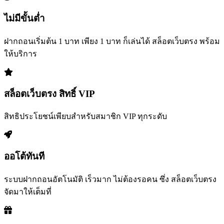
ไม่มีขั้นต่ำ
ฝากถอนเริ่มต้น 1 บาท เพียง 1 บาท ก็เล่นได้ สล็อตเว็บตรง พร้อม
ให้บริการ
สล็อตเว็บตรง สิทธิ์ VIP
สิทธิประโยชน์เพียบสำหรับสมาชิก VIP ทุกระดับ
ออโต้ทันที
ระบบฝากถอนอัตโนมัติ เร็วมาก ไม่ต้องรอคน ซึ่ง สล็อตเว็บตรง
จัดมาให้เต็มที่