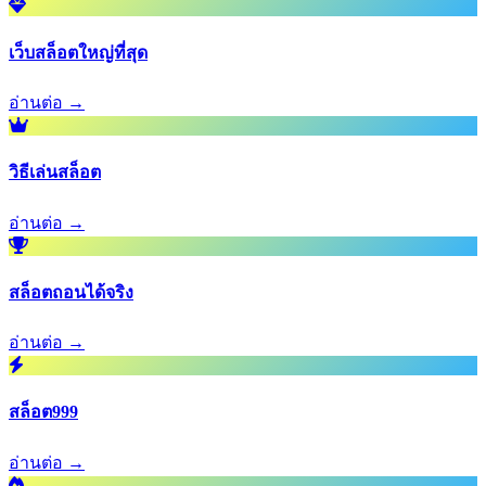
เว็บสล็อตใหญ่ที่สุด
อ่านต่อ →
วิธีเล่นสล็อต
อ่านต่อ →
สล็อตถอนได้จริง
อ่านต่อ →
สล็อต999
อ่านต่อ →