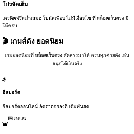
โปรจัดเต็ม
เครดิตฟรีสม่ำเสมอ โบนัสเพียบ ไม่มีเงื่อนไข ที่ สล็อตเว็บตรง มี
ให้ครบ
🎬 เกมส์ดัง
ยอดนิยม
เกมยอดนิยมที่
สล็อตเว็บตรง
คัดสรรมาให้ ครบทุกค่ายดัง เล่น
สนุกได้เงินจริง
อีสปอร์ต
อีสปอร์ตออนไลน์ อัตราต่อรองดี เดิมพันสด
🎰 เล่นเลย