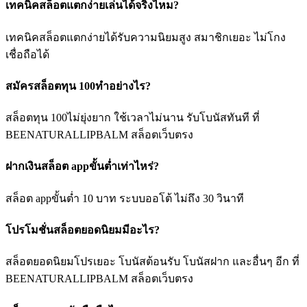
เทคนิคสล็อตแตกง่ายเล่นได้จริงไหม?
เทคนิคสล็อตแตกง่ายได้รับความนิยมสูง สมาชิกเยอะ ไม่โกง
เชื่อถือได้
สมัครสล็อตทุน 100ทำอย่างไร?
สล็อตทุน 100ไม่ยุ่งยาก ใช้เวลาไม่นาน รับโบนัสทันที ที่
BEENATURALLIPBALM สล็อตเว็บตรง
ฝากเงินสล็อต appขั้นต่ำเท่าไหร่?
สล็อต appขั้นต่ำ 10 บาท ระบบออโต้ ไม่ถึง 30 วินาที
โปรโมชั่นสล็อตยอดนิยมมีอะไร?
สล็อตยอดนิยมโปรเยอะ โบนัสต้อนรับ โบนัสฝาก และอื่นๆ อีก ที่
BEENATURALLIPBALM สล็อตเว็บตรง