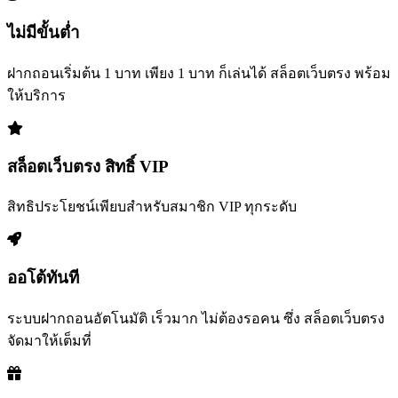
ไม่มีขั้นต่ำ
ฝากถอนเริ่มต้น 1 บาท เพียง 1 บาท ก็เล่นได้ สล็อตเว็บตรง พร้อม
ให้บริการ
สล็อตเว็บตรง สิทธิ์ VIP
สิทธิประโยชน์เพียบสำหรับสมาชิก VIP ทุกระดับ
ออโต้ทันที
ระบบฝากถอนอัตโนมัติ เร็วมาก ไม่ต้องรอคน ซึ่ง สล็อตเว็บตรง
จัดมาให้เต็มที่