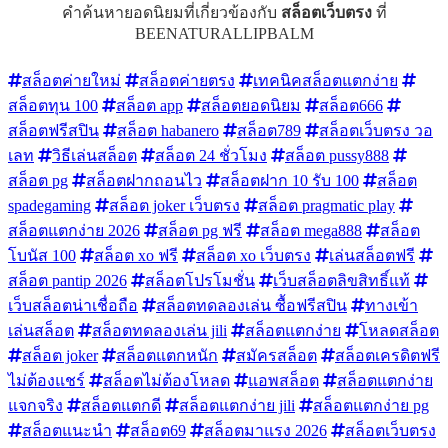
คำค้นหายอดนิยมที่เกี่ยวข้องกับ
สล็อตเว็บตรง
ที่
BEENATURALLIPBALM
สล็อตค่ายใหม่
สล็อตค่ายตรง
เทคนิคสล็อตแตกง่าย
สล็อตทุน 100
สล็อต app
สล็อตยอดนิยม
สล็อต666
สล็อตฟรีสปิน
สล็อต habanero
สล็อต789
สล็อตเว็บตรง วอ
เลท
วิธีเล่นสล็อต
สล็อต 24 ชั่วโมง
สล็อต pussy888
สล็อต pg
สล็อตฝากถอนไว
สล็อตฝาก 10 รับ 100
สล็อต
spadegaming
สล็อต joker เว็บตรง
สล็อต pragmatic play
สล็อตแตกง่าย 2026
สล็อต pg ฟรี
สล็อต mega888
สล็อต
โบนัส 100
สล็อต xo ฟรี
สล็อต xo เว็บตรง
เล่นสล็อตฟรี
สล็อต pantip 2026
สล็อตโปรโมชั่น
เว็บสล็อตลิขสิทธิ์แท้
เว็บสล็อตน่าเชื่อถือ
สล็อตทดลองเล่น ซื้อฟรีสปิน
ทางเข้า
เล่นสล็อต
สล็อตทดลองเล่น jili
สล็อตแตกง่าย
โหลดสล็อต
สล็อต joker
สล็อตแตกหนัก
สมัครสล็อต
สล็อตเครดิตฟรี
ไม่ต้องแชร์
สล็อตไม่ต้องโหลด
แอพสล็อต
สล็อตแตกง่าย
แจกจริง
สล็อตแตกดี
สล็อตแตกง่าย jili
สล็อตแตกง่าย pg
สล็อตแนะนำ
สล็อต69
สล็อตมาแรง 2026
สล็อตเว็บตรง