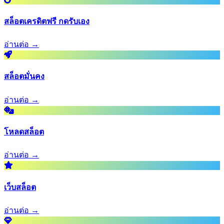
สล็อตเครดิตฟรี กดรับเอง
อ่านต่อ →
สล็อตมั่นคง
อ่านต่อ →
โหลดสล็อต
อ่านต่อ →
เว็บสล็อต
อ่านต่อ →