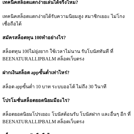
เทคนิคสล็อตแตกง่ายเล่นได้จริงไหม?
เทคนิคสล็อตแตกง่ายได้รับความนิยมสูง สมาชิกเยอะ ไม่โกง
เชื่อถือได้
สมัครสล็อตทุน 100ทำอย่างไร?
สล็อตทุน 100ไม่ยุ่งยาก ใช้เวลาไม่นาน รับโบนัสทันที ที่
BEENATURALLIPBALM สล็อตเว็บตรง
ฝากเงินสล็อต appขั้นต่ำเท่าไหร่?
สล็อต appขั้นต่ำ 10 บาท ระบบออโต้ ไม่ถึง 30 วินาที
โปรโมชั่นสล็อตยอดนิยมมีอะไร?
สล็อตยอดนิยมโปรเยอะ โบนัสต้อนรับ โบนัสฝาก และอื่นๆ อีก ที่
BEENATURALLIPBALM สล็อตเว็บตรง