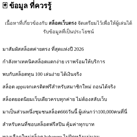
🃏 ข้อมูล
ที่ควรรู้
เนื้อหาที่เกี่ยวข้องกับ
สล็อตเว็บตรง
จัดเตรียมไว้เพื่อให้ผู้เล่นได้
รับข้อมูลที่เป็นประโยชน์
มาสัมผัสสล็อตค่ายตรง ที่สุดแห่งปี 2026
กำลังหาเทคนิคสล็อตแตกง่าย เราพร้อมให้บริการ
พบกับสล็อตทุน 100 เล่นง่าย ได้เงินจริง
สล็อต appแจกเครดิตฟรีสำหรับสมาชิกใหม่ ถอนได้จริง
สล็อตยอดนิยมเว็บเดียวครบทุกค่าย ไม่ต้องสลับเว็บ
มาเป็นส่วนหนึ่งชุมชนสล็อต666วันนี้ ผู้เล่นกว่า100,000คนที่นี่
สำหรับคนที่ชอบสล็อตฟรีสปิน คุ้มค่าทุกบาท
ทางเลือกใหม่สล็อต habanero ไม่ผิดหวังแน่นอน