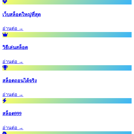
เว็บสล็อตใหญ่ที่สุด
อ่านต่อ →
วิธีเล่นสล็อต
อ่านต่อ →
สล็อตถอนได้จริง
อ่านต่อ →
สล็อต999
อ่านต่อ →