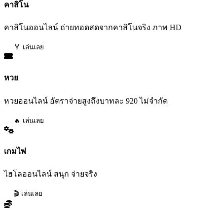
คาสิโน
คาสิโนออนไลน์ ถ่ายทอดสดจากคาสิโนจริง ภาพ HD
🏅 เล่นเลย
หวย
หวยออนไลน์ อัตราจ่ายสูงถึงบาทละ 920 ไม่จำกัด
🔥 เล่นเลย
เกมไพ่
ไฮโลออนไลน์ สนุก จ่ายจริง
🎬 เล่นเลย