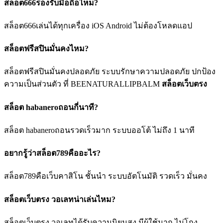
สล็อต666รองรับมือถือไหม?
สล็อต666เล่นได้ทุกเครื่อง iOS Android ไม่ต้องโหลดแอป
สล็อตฟรีสปินมั่นคงไหม?
สล็อตฟรีสปินมั่นคงปลอดภัย ระบบรักษาความปลอดภัย ปกป้อง
ความเป็นส่วนตัว ที่ BEENATURALLIPBALM
สล็อตเว็บตรง
สล็อต habaneroถอนกี่นาที?
สล็อต habaneroถอนรวดเร็วมาก ระบบออโต้ ไม่ถึง 1 นาที
อยากรู้ว่าสล็อต789คืออะไร?
สล็อต789คือเว็บคาสิโน ชั้นนำ ระบบอัตโนมัติ รวดเร็ว มั่นคง
สล็อตเว็บตรง วอเลทน่าเล่นไหม?
สล็อตเว็บตรง วอเลทได้รับความนิยมสูง มีผู้ใช้มาก ไม่โกง