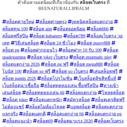
คำค้นหายอดนิยมที่เกี่ยวข้องกับ
สล็อตเว็บตรง
ที่
BEENATURALLIPBALM
สล็อตค่ายใหม่
สล็อตค่ายตรง
เทคนิคสล็อตแตกง่าย
สล็อตทุน 100
สล็อต app
สล็อตยอดนิยม
สล็อต666
สล็อตฟรีสปิน
สล็อต habanero
สล็อต789
สล็อตเว็บตรง วอ
เลท
วิธีเล่นสล็อต
สล็อต 24 ชั่วโมง
สล็อต pussy888
สล็อต pg
สล็อตฝากถอนไว
สล็อตฝาก 10 รับ 100
สล็อต
spadegaming
สล็อต joker เว็บตรง
สล็อต pragmatic play
สล็อตแตกง่าย 2026
สล็อต pg ฟรี
สล็อต mega888
สล็อต
โบนัส 100
สล็อต xo ฟรี
สล็อต xo เว็บตรง
เล่นสล็อตฟรี
สล็อต pantip 2026
สล็อตโปรโมชั่น
เว็บสล็อตลิขสิทธิ์แท้
เว็บสล็อตน่าเชื่อถือ
สล็อตทดลองเล่น ซื้อฟรีสปิน
ทางเข้า
เล่นสล็อต
สล็อตทดลองเล่น jili
สล็อตแตกง่าย
โหลดสล็อต
สล็อต joker
สล็อตแตกหนัก
สมัครสล็อต
สล็อตเครดิตฟรี
ไม่ต้องแชร์
สล็อตไม่ต้องโหลด
แอพสล็อต
สล็อตแตกง่าย
แจกจริง
สล็อตแตกดี
สล็อตแตกง่าย jili
สล็อตแตกง่าย pg
สล็อตแนะนำ
สล็อต69
สล็อตมาแรง 2026
สล็อตเว็บตรง