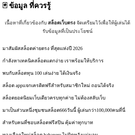
🃏 ข้อมูล
ที่ควรรู้
เนื้อหาที่เกี่ยวข้องกับ
สล็อตเว็บตรง
จัดเตรียมไว้เพื่อให้ผู้เล่นได้
รับข้อมูลที่เป็นประโยชน์
มาสัมผัสสล็อตค่ายตรง ที่สุดแห่งปี 2026
กำลังหาเทคนิคสล็อตแตกง่าย เราพร้อมให้บริการ
พบกับสล็อตทุน 100 เล่นง่าย ได้เงินจริง
สล็อต appแจกเครดิตฟรีสำหรับสมาชิกใหม่ ถอนได้จริง
สล็อตยอดนิยมเว็บเดียวครบทุกค่าย ไม่ต้องสลับเว็บ
มาเป็นส่วนหนึ่งชุมชนสล็อต666วันนี้ ผู้เล่นกว่า100,000คนที่นี่
สำหรับคนที่ชอบสล็อตฟรีสปิน คุ้มค่าทุกบาท
ทางเลือกใหม่สล็อต habanero ไม่ผิดหวังแน่นอน