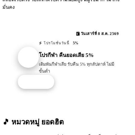
มั่นคง
วันเสาร์ที่ 8 ส.ค. 2569
5%
โปรโมชั่นวันนี้
โปรกีฬา คืนยอดเสีย 5%
เดิมพันกีฬาเสีย รับคืน 5% ทุกสัปดาห์ ไม่มี
ขั้นต่ำ
รับโปรนี้
🎵 หมวดหมู่
ยอดฮิต