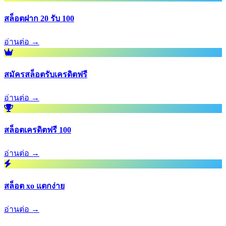
สล็อตฝาก 20 รับ 100
อ่านต่อ →
สมัครสล็อตรับเครดิตฟรี
อ่านต่อ →
สล็อตเครดิตฟรี 100
อ่านต่อ →
สล็อต xo แตกง่าย
อ่านต่อ →