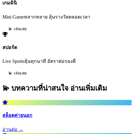
เกมมินิ
Mini Gameหลากหลาย ลุ้นรางวัลตลอดเวลา
💫 เล่นเลย
สปอร์ต
Live Sportsลุ้นทุกนาที อัตราต่อรองดี
💫 เล่นเลย
💫 บทความที่น่าสนใจ
อ่านเพิ่มเติม
สล็อตค่ายนอก
อ่านต่อ →