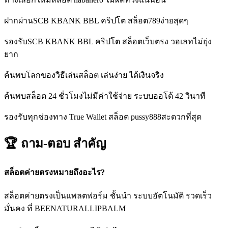
ฝากผ่านSCB KBANK BBL คริปโต สล็อต789ง่ายสุดๆ
รองรับSCB KBANK BBL คริปโต สล็อตเว็บตรง วอเลทไม่ยุ่ง
ยาก
ค้นพบโลกของวิธีเล่นสล็อต เล่นง่าย ได้เงินจริง
ค้นพบสล็อต 24 ชั่วโมงไม่มีค่าใช้จ่าย ระบบออโต้ 42 วินาที
รองรับทุกช่องทาง True Wallet สล็อต pussy888สะดวกที่สุด
🏆 ถาม-ตอบ
สำคัญ
สล็อตค่ายตรงหมายถึงอะไร?
สล็อตค่ายตรงเป็นแพลตฟอร์ม ชั้นนำ ระบบอัตโนมัติ รวดเร็ว
มั่นคง ที่ BEENATURALLIPBALM