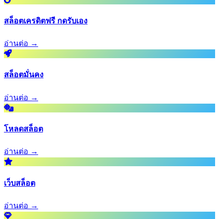
สล็อตเครดิตฟรี กดรับเอง
อ่านต่อ →
สล็อตมั่นคง
อ่านต่อ →
โหลดสล็อต
อ่านต่อ →
เว็บสล็อต
อ่านต่อ →