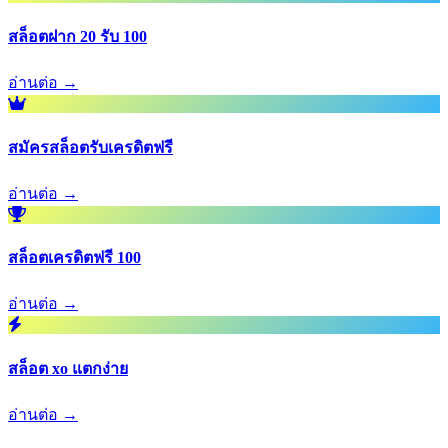
สล็อตฝาก 20 รับ 100
อ่านต่อ →
สมัครสล็อตรับเครดิตฟรี
อ่านต่อ →
สล็อตเครดิตฟรี 100
อ่านต่อ →
สล็อต xo แตกง่าย
อ่านต่อ →