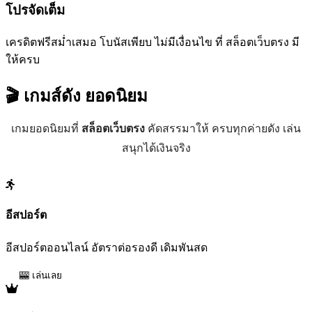
โปรจัดเต็ม
เครดิตฟรีสม่ำเสมอ โบนัสเพียบ ไม่มีเงื่อนไข ที่ สล็อตเว็บตรง มี
ให้ครบ
🎬 เกมส์ดัง
ยอดนิยม
เกมยอดนิยมที่
สล็อตเว็บตรง
คัดสรรมาให้ ครบทุกค่ายดัง เล่น
สนุกได้เงินจริง
อีสปอร์ต
อีสปอร์ตออนไลน์ อัตราต่อรองดี เดิมพันสด
🎰 เล่นเลย