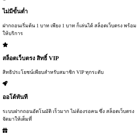
ไม่มีขั้นต่ำ
ฝากถอนเริ่มต้น 1 บาท เพียง 1 บาท ก็เล่นได้ สล็อตเว็บตรง พร้อม
ให้บริการ
สล็อตเว็บตรง สิทธิ์ VIP
สิทธิประโยชน์เพียบสำหรับสมาชิก VIP ทุกระดับ
ออโต้ทันที
ระบบฝากถอนอัตโนมัติ เร็วมาก ไม่ต้องรอคน ซึ่ง สล็อตเว็บตรง
จัดมาให้เต็มที่