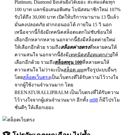
Platinum, Diamond ยิ่งเล่นยิ่งได้เยอะ สะสมแต้มทุก
100 บาท แลกข้อเสนอพิเศษ โบนัสสมาชิกใหม่ 107%
รับได้ถึง 30,000 บาท เปิดให้บริการมานาน 13 ปีแล้ว
มั่นคงปลอดภัย ฝากถอนออโต้ ภายใน 15 วิ นอก
เหนือจากนี้ก็ยังมีเทคนิคสล็อตแตกไม่ซับซ้อนให้
เลือกอีกหลากหลาย นอกจากนี้ยังมีสล็อตค่ายใหม่
ให้เลือกอีกด้วย รวมถึง
สล็อตค่ายตรง
ที่หลายคนให้
ความสนใจ นอกจากนี้ยังมี
เทคนิคสล็อตแตกง่าย
ให้
เลือกอีกด้วย รวมถึง
สล็อตทุน 100
ที่หลายคนให้
ความสนใจ ไม่ว่าจะเป็น
สล็อต app
หรือรูปแบบอื่นๆ
โดย
สล็อตเว็บตรง
เป็นเว็บตรงที่ได้รับความไว้วางใจ
จากผู้ใช้งานจำนวนมาก โดย
BEENATURALLIPBALM เป็นเว็บตรงที่ได้รับความ
ไว้วางใจจากผู้เล่นจำนวนมาก อีกทั้ง
m98
ก็มีโปรโม
ชั่นดีๆ ให้เลือกเยอะ