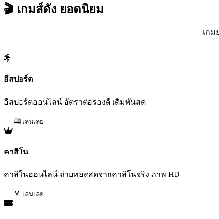
🎬 เกมส์ดัง
ยอดนิยม
เกมย
อีสปอร์ต
อีสปอร์ตออนไลน์ อัตราต่อรองดี เดิมพันสด
🎰 เล่นเลย
คาสิโน
คาสิโนออนไลน์ ถ่ายทอดสดจากคาสิโนจริง ภาพ HD
🏅 เล่นเลย