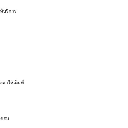
ให้บริการ
มาให้เต็มที่
ห้ครบ