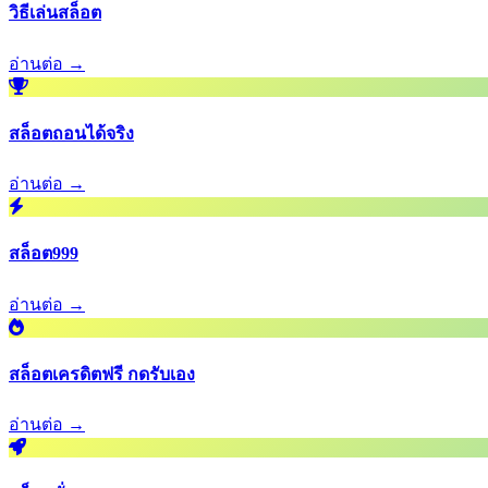
วิธีเล่นสล็อต
อ่านต่อ →
สล็อตถอนได้จริง
อ่านต่อ →
สล็อต999
อ่านต่อ →
สล็อตเครดิตฟรี กดรับเอง
อ่านต่อ →