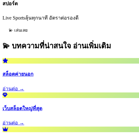
สปอร์ต
Live Sportsลุ้นทุกนาที อัตราต่อรองดี
💫 เล่นเลย
💫 บทความที่น่าสนใจ
อ่านเพิ่มเติม
สล็อตค่ายนอก
อ่านต่อ →
เว็บสล็อตใหญ่ที่สุด
อ่านต่อ →