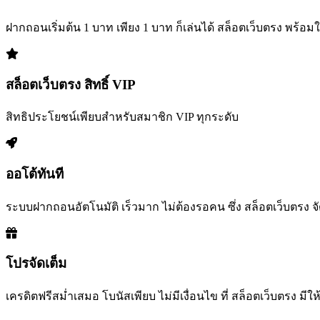
ฝากถอนเริ่มต้น 1 บาท เพียง 1 บาท ก็เล่นได้ สล็อตเว็บตรง พร้อม
สล็อตเว็บตรง สิทธิ์ VIP
สิทธิประโยชน์เพียบสำหรับสมาชิก VIP ทุกระดับ
ออโต้ทันที
ระบบฝากถอนอัตโนมัติ เร็วมาก ไม่ต้องรอคน ซึ่ง สล็อตเว็บตรง จัด
โปรจัดเต็ม
เครดิตฟรีสม่ำเสมอ โบนัสเพียบ ไม่มีเงื่อนไข ที่ สล็อตเว็บตรง มีใ