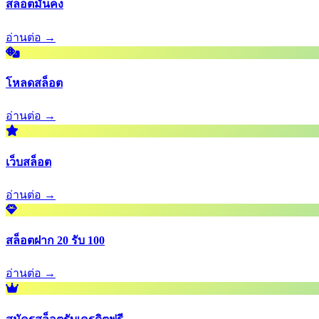
สล็อตมั่นคง
อ่านต่อ →
โหลดสล็อต
อ่านต่อ →
เว็บสล็อต
อ่านต่อ →
สล็อตฝาก 20 รับ 100
อ่านต่อ →