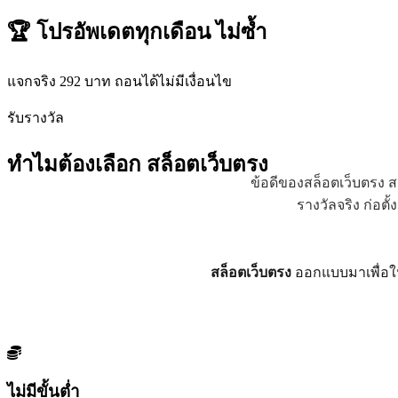
🏆 โปรอัพเดตทุกเดือน ไม่ซ้ำ
แจกจริง 292 บาท ถอนได้ไม่มีเงื่อนไข
รับรางวัล
ทำไมต้องเลือก
สล็อตเว็บตรง
ข้อดีของสล็อตเว็บตรง ส
รางวัลจริง ก่อตั
สล็อตเว็บตรง
ออกแบบมาเพื่อให
ไม่มีขั้นต่ำ