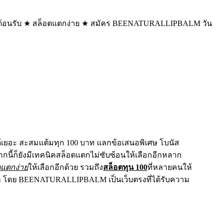
ีต้อนรับ ★ สล็อตแตกง่าย ★ สมัคร BEENATURALLIPBALM วัน
งได้เยอะ สะสมแต้มทุก 100 บาท แลกข้อเสนอพิเศษ โบนัส
กนี้ก็ยังมีเทคนิคสล็อตแตกไม่ซับซ้อนให้เลือกอีกหลาก
ตแตกง่าย
ให้เลือกอีกด้วย รวมถึง
สล็อตทุน 100
ที่หลายคนให้
มาก โดย BEENATURALLIPBALM เป็นเว็บตรงที่ได้รับความ