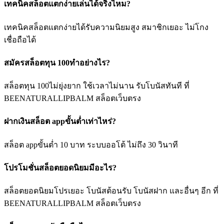
เทคนิคสล็อตแตกง่ายเล่นได้จริงไหม?
เทคนิคสล็อตแตกง่ายได้รับความนิยมสูง สมาชิกเยอะ ไม่โกง
เชื่อถือได้
สมัครสล็อตทุน 100ทำอย่างไร?
สล็อตทุน 100ไม่ยุ่งยาก ใช้เวลาไม่นาน รับโบนัสทันที ที่
BEENATURALLIPBALM สล็อตเว็บตรง
ฝากเงินสล็อต appขั้นต่ำเท่าไหร่?
สล็อต appขั้นต่ำ 10 บาท ระบบออโต้ ไม่ถึง 30 วินาที
โปรโมชั่นสล็อตยอดนิยมมีอะไร?
สล็อตยอดนิยมโปรเยอะ โบนัสต้อนรับ โบนัสฝาก และอื่นๆ อีก ที่
BEENATURALLIPBALM สล็อตเว็บตรง