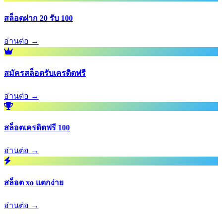
สล็อตฝาก 20 รับ 100
อ่านต่อ →
สมัครสล็อตรับเครดิตฟรี
อ่านต่อ →
สล็อตเครดิตฟรี 100
อ่านต่อ →
สล็อต xo แตกง่าย
อ่านต่อ →