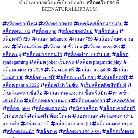
คำค้นหายอดนิยมที่เกี่ยวข้องกับ
สล็อตเว็บตรง
ที่
BEENATURALLIPBALM
สล็อตค่ายใหม่
สล็อตค่ายตรง
เทคนิคสล็อตแตกง่าย
สล็อตทุน 100
สล็อต app
สล็อตยอดนิยม
สล็อต666
สล็อตฟรีสปิน
สล็อต habanero
สล็อต789
สล็อตเว็บตรง วอ
เลท
วิธีเล่นสล็อต
สล็อต 24 ชั่วโมง
สล็อต pussy888
สล็อต pg
สล็อตฝากถอนไว
สล็อตฝาก 10 รับ 100
สล็อต
spadegaming
สล็อต joker เว็บตรง
สล็อต pragmatic play
สล็อตแตกง่าย 2026
สล็อต pg ฟรี
สล็อต mega888
สล็อต
โบนัส 100
สล็อต xo ฟรี
สล็อต xo เว็บตรง
เล่นสล็อตฟรี
สล็อต pantip 2026
สล็อตโปรโมชั่น
เว็บสล็อตลิขสิทธิ์แท้
เว็บสล็อตน่าเชื่อถือ
สล็อตทดลองเล่น ซื้อฟรีสปิน
ทางเข้า
เล่นสล็อต
สล็อตทดลองเล่น jili
สล็อตแตกง่าย
โหลดสล็อต
สล็อต joker
สล็อตแตกหนัก
สมัครสล็อต
สล็อตเครดิตฟรี
ไม่ต้องแชร์
สล็อตไม่ต้องโหลด
แอพสล็อต
สล็อตแตกง่าย
แจกจริง
สล็อตแตกดี
สล็อตแตกง่าย jili
สล็อตแตกง่าย pg
สล็อตแนะนำ
สล็อต69
สล็อตมาแรง 2026
สล็อตเว็บตรง