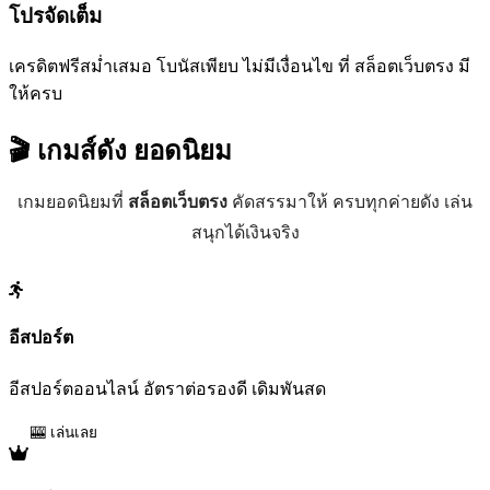
โปรจัดเต็ม
เครดิตฟรีสม่ำเสมอ โบนัสเพียบ ไม่มีเงื่อนไข ที่ สล็อตเว็บตรง มี
ให้ครบ
🎬 เกมส์ดัง
ยอดนิยม
เกมยอดนิยมที่
สล็อตเว็บตรง
คัดสรรมาให้ ครบทุกค่ายดัง เล่น
สนุกได้เงินจริง
อีสปอร์ต
อีสปอร์ตออนไลน์ อัตราต่อรองดี เดิมพันสด
🎰 เล่นเลย