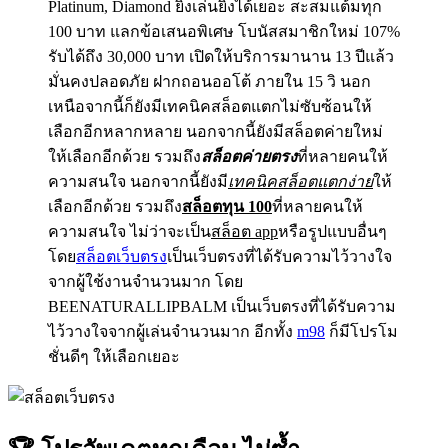
Platinum, Diamond ยิ่งเล่นยิ่งได้เยอะ สะสมแต้มทุก
100 บาท แลกข้อเสนอพิเศษ โบนัสสมาชิกใหม่ 107%
รับได้ถึง 30,000 บาท เปิดให้บริการมานาน 13 ปีแล้ว
มั่นคงปลอดภัย ฝากถอนออโต้ ภายใน 15 วิ นอก
เหนือจากนี้ก็ยังมีเทคนิคสล็อตแตกไม่ซับซ้อนให้
เลือกอีกหลากหลาย นอกจากนี้ยังมีสล็อตค่ายใหม่
ให้เลือกอีกด้วย รวมถึง
สล็อตค่ายตรง
ที่หลายคนให้
ความสนใจ นอกจากนี้ยังมี
เทคนิคสล็อตแตกง่าย
ให้
เลือกอีกด้วย รวมถึง
สล็อตทุน 100
ที่หลายคนให้
ความสนใจ ไม่ว่าจะเป็น
สล็อต app
หรือรูปแบบอื่นๆ
โดย
สล็อตเว็บตรง
เป็นเว็บตรงที่ได้รับความไว้วางใจ
จากผู้ใช้งานจำนวนมาก โดย
BEENATURALLIPBALM เป็นเว็บตรงที่ได้รับความ
ไว้วางใจจากผู้เล่นจำนวนมาก อีกทั้ง
m98
ก็มีโปรโม
ชั่นดีๆ ให้เลือกเยอะ