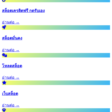
สล็อตเครดิตฟรี กดรับเอง
อ่านต่อ →
สล็อตมั่นคง
อ่านต่อ →
โหลดสล็อต
อ่านต่อ →
เว็บสล็อต
อ่านต่อ →