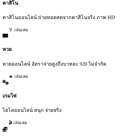
คาสิโน
คาสิโนออนไลน์ ถ่ายทอดสดจากคาสิโนจริง ภาพ HD
🏅 เล่นเลย
หวย
หวยออนไลน์ อัตราจ่ายสูงถึงบาทละ 920 ไม่จำกัด
🔥 เล่นเลย
เกมไพ่
ไฮโลออนไลน์ สนุก จ่ายจริง
🎬 เล่นเลย