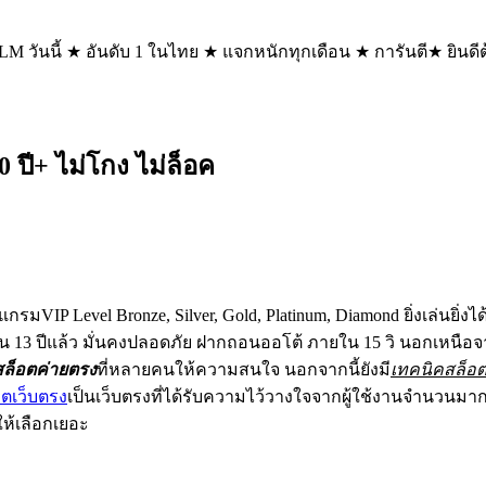
วันนี้ ★ อันดับ 1 ในไทย ★ แจกหนักทุกเดือน ★ การันตี
★ ยินด
0 ปี+ ไม่โกง ไม่ล็อค
มVIP Level Bronze, Silver, Gold, Platinum, Diamond ยิ่งเล่นยิ่
าน 13 ปีแล้ว มั่นคงปลอดภัย ฝากถอนออโต้ ภายใน 15 วิ นอกเหนือจา
สล็อตค่ายตรง
ที่หลายคนให้ความสนใจ นอกจากนี้ยังมี
เทคนิคสล็อ
อตเว็บตรง
เป็นเว็บตรงที่ได้รับความไว้วางใจจากผู้ใช้งานจำนวน
ให้เลือกเยอะ