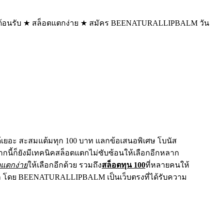
ีต้อนรับ ★ สล็อตแตกง่าย ★ สมัคร BEENATURALLIPBALM วัน
งได้เยอะ สะสมแต้มทุก 100 บาท แลกข้อเสนอพิเศษ โบนัส
กนี้ก็ยังมีเทคนิคสล็อตแตกไม่ซับซ้อนให้เลือกอีกหลาก
ตแตกง่าย
ให้เลือกอีกด้วย รวมถึง
สล็อตทุน 100
ที่หลายคนให้
มาก โดย BEENATURALLIPBALM เป็นเว็บตรงที่ได้รับความ