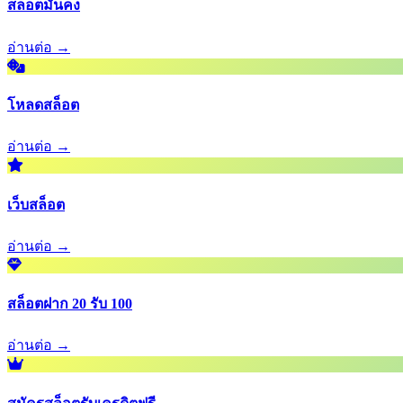
สล็อตมั่นคง
อ่านต่อ →
โหลดสล็อต
อ่านต่อ →
เว็บสล็อต
อ่านต่อ →
สล็อตฝาก 20 รับ 100
อ่านต่อ →