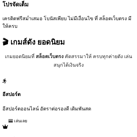
โปรจัดเต็ม
เครดิตฟรีสม่ำเสมอ โบนัสเพียบ ไม่มีเงื่อนไข ที่ สล็อตเว็บตรง มี
ให้ครบ
🎬 เกมส์ดัง
ยอดนิยม
เกมยอดนิยมที่
สล็อตเว็บตรง
คัดสรรมาให้ ครบทุกค่ายดัง เล่น
สนุกได้เงินจริง
อีสปอร์ต
อีสปอร์ตออนไลน์ อัตราต่อรองดี เดิมพันสด
🎰 เล่นเลย