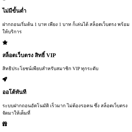
ไม่มีขั้นต่ำ
ฝากถอนเริ่มต้น 1 บาท เพียง 1 บาท ก็เล่นได้ สล็อตเว็บตรง พร้อม
ให้บริการ
สล็อตเว็บตรง สิทธิ์ VIP
สิทธิประโยชน์เพียบสำหรับสมาชิก VIP ทุกระดับ
ออโต้ทันที
ระบบฝากถอนอัตโนมัติ เร็วมาก ไม่ต้องรอคน ซึ่ง สล็อตเว็บตรง
จัดมาให้เต็มที่