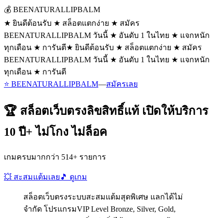
💰 BEENATURALLIPBALM
★ ยินดีต้อนรับ ★ สล็อตแตกง่าย ★ สมัคร
BEENATURALLIPBALM วันนี้ ★ อันดับ 1 ในไทย ★ แจกหนัก
ทุกเดือน ★ การันตี
★ ยินดีต้อนรับ ★ สล็อตแตกง่าย ★ สมัคร
BEENATURALLIPBALM วันนี้ ★ อันดับ 1 ในไทย ★ แจกหนัก
ทุกเดือน ★ การันตี
⭐ BEENATURALLIPBALM
—
สมัครเลย
🏆 สล็อตเว็บตรงลิขสิทธิ์แท้ เปิดให้บริการ
10 ปี+ ไม่โกง ไม่ล็อค
เกมครบมากกว่า 514+ รายการ
💥 สะสมแต้มเลย
🎵 ดูเกม
สล็อตเว็บตรงระบบสะสมแต้มสุดพิเศษ แลกได้ไม่
จำกัด โปรแกรมVIP Level Bronze, Silver, Gold,