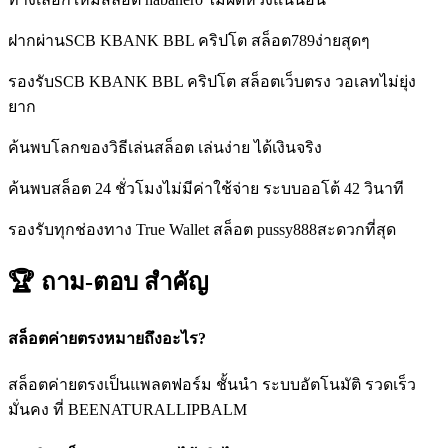
ฝากผ่านSCB KBANK BBL คริปโต สล็อต789ง่ายสุดๆ
รองรับSCB KBANK BBL คริปโต สล็อตเว็บตรง วอเลทไม่ยุ่ง
ยาก
ค้นพบโลกของวิธีเล่นสล็อต เล่นง่าย ได้เงินจริง
ค้นพบสล็อต 24 ชั่วโมงไม่มีค่าใช้จ่าย ระบบออโต้ 42 วินาที
รองรับทุกช่องทาง True Wallet สล็อต pussy888สะดวกที่สุด
🏆 ถาม-ตอบ
สำคัญ
สล็อตค่ายตรงหมายถึงอะไร?
สล็อตค่ายตรงเป็นแพลตฟอร์ม ชั้นนำ ระบบอัตโนมัติ รวดเร็ว
มั่นคง ที่ BEENATURALLIPBALM