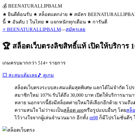
💰 BEENATURALLIPBALM
★ ยินดีต้อนรับ ★ สล็อตแตกง่าย ★ สมัคร BEENATURALLIPBALM 
นี้ ★ อันดับ 1 ในไทย ★ แจกหนักทุกเดือน ★ การันตี
⭐ BEENATURALLIPBALM
—
สมัครเลย
🏆 สล็อตเว็บตรงลิขสิทธิ์แท้ เปิดให้บริการ 1
เกมครบมากกว่า 514+ รายการ
💥 สะสมแต้มเลย
🎵 ดูเกม
สล็อตเว็บตรงระบบสะสมแต้มสุดพิเศษ แลกได้ไม่จำกัด โปรแกร
สมาชิกใหม่ 107% รับได้ถึง 30,000 บาท เปิดให้บริการมาน
หลาย นอกจากนี้ยังมีสล็อตค่ายใหม่ให้เลือกอีกด้วย รวมถึง
ความสนใจ ไม่ว่าจะเป็น
สล็อต app
หรือรูปแบบอื่นๆ โดย
สล็
ไว้วางใจจากผู้เล่นจำนวนมาก อีกทั้ง
m98
ก็มีโปรโมชั่นดีๆ 