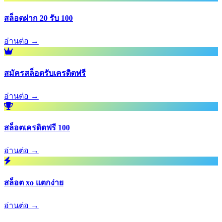
สล็อตฝาก 20 รับ 100
อ่านต่อ →
สมัครสล็อตรับเครดิตฟรี
อ่านต่อ →
สล็อตเครดิตฟรี 100
อ่านต่อ →
สล็อต xo แตกง่าย
อ่านต่อ →