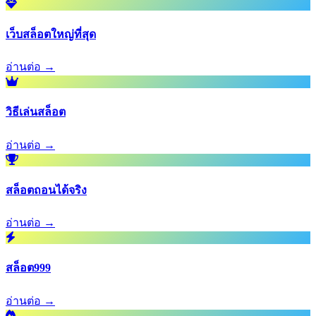
เว็บสล็อตใหญ่ที่สุด
อ่านต่อ →
วิธีเล่นสล็อต
อ่านต่อ →
สล็อตถอนได้จริง
อ่านต่อ →
สล็อต999
อ่านต่อ →