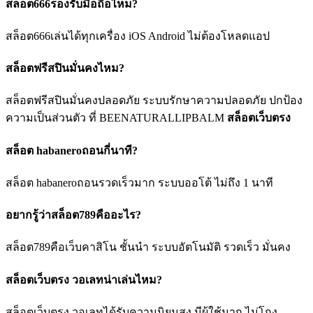
สล็อต666รองรับมือถือไหม?
สล็อต666เล่นได้ทุกเครื่อง iOS Android ไม่ต้องโหลดแอป
สล็อตฟรีสปินมั่นคงไหม?
สล็อตฟรีสปินมั่นคงปลอดภัย ระบบรักษาความปลอดภัย ปกป้อง
ความเป็นส่วนตัว ที่ BEENATURALLIPBALM
สล็อตเว็บตรง
สล็อต habaneroถอนกี่นาที?
สล็อต habaneroถอนรวดเร็วมาก ระบบออโต้ ไม่ถึง 1 นาที
อยากรู้ว่าสล็อต789คืออะไร?
สล็อต789คือเว็บคาสิโน ชั้นนำ ระบบอัตโนมัติ รวดเร็ว มั่นคง
สล็อตเว็บตรง วอเลทน่าเล่นไหม?
สล็อตเว็บตรง วอเลทได้รับความนิยมสูง มีผู้ใช้มาก ไม่โกง