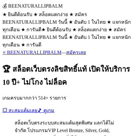
💰 BEENATURALLIPBALM
★ ยินดีต้อนรับ ★ สล็อตแตกง่าย ★ สมัคร
BEENATURALLIPBALM วันนี้ ★ อันดับ 1 ในไทย ★ แจกหนัก
ทุกเดือน ★ การันตี
★ ยินดีต้อนรับ ★ สล็อตแตกง่าย ★ สมัคร
BEENATURALLIPBALM วันนี้ ★ อันดับ 1 ในไทย ★ แจกหนัก
ทุกเดือน ★ การันตี
⭐ BEENATURALLIPBALM
—
สมัครเลย
🏆 สล็อตเว็บตรงลิขสิทธิ์แท้ เปิดให้บริการ
10 ปี+ ไม่โกง ไม่ล็อค
เกมครบมากกว่า 514+ รายการ
💥 สะสมแต้มเลย
🎵 ดูเกม
สล็อตเว็บตรงระบบสะสมแต้มสุดพิเศษ แลกได้ไม่
จำกัด โปรแกรมVIP Level Bronze, Silver, Gold,