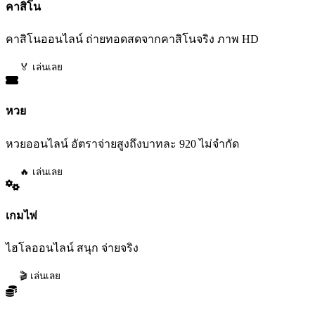
คาสิโน
คาสิโนออนไลน์ ถ่ายทอดสดจากคาสิโนจริง ภาพ HD
🏅 เล่นเลย
หวย
หวยออนไลน์ อัตราจ่ายสูงถึงบาทละ 920 ไม่จำกัด
🔥 เล่นเลย
เกมไพ่
ไฮโลออนไลน์ สนุก จ่ายจริง
🎬 เล่นเลย