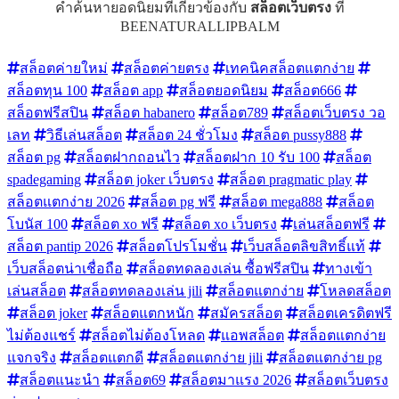
คำค้นหายอดนิยมที่เกี่ยวข้องกับ
สล็อตเว็บตรง
ที่
BEENATURALLIPBALM
สล็อตค่ายใหม่
สล็อตค่ายตรง
เทคนิคสล็อตแตกง่าย
สล็อตทุน 100
สล็อต app
สล็อตยอดนิยม
สล็อต666
สล็อตฟรีสปิน
สล็อต habanero
สล็อต789
สล็อตเว็บตรง วอ
เลท
วิธีเล่นสล็อต
สล็อต 24 ชั่วโมง
สล็อต pussy888
สล็อต pg
สล็อตฝากถอนไว
สล็อตฝาก 10 รับ 100
สล็อต
spadegaming
สล็อต joker เว็บตรง
สล็อต pragmatic play
สล็อตแตกง่าย 2026
สล็อต pg ฟรี
สล็อต mega888
สล็อต
โบนัส 100
สล็อต xo ฟรี
สล็อต xo เว็บตรง
เล่นสล็อตฟรี
สล็อต pantip 2026
สล็อตโปรโมชั่น
เว็บสล็อตลิขสิทธิ์แท้
เว็บสล็อตน่าเชื่อถือ
สล็อตทดลองเล่น ซื้อฟรีสปิน
ทางเข้า
เล่นสล็อต
สล็อตทดลองเล่น jili
สล็อตแตกง่าย
โหลดสล็อต
สล็อต joker
สล็อตแตกหนัก
สมัครสล็อต
สล็อตเครดิตฟรี
ไม่ต้องแชร์
สล็อตไม่ต้องโหลด
แอพสล็อต
สล็อตแตกง่าย
แจกจริง
สล็อตแตกดี
สล็อตแตกง่าย jili
สล็อตแตกง่าย pg
สล็อตแนะนำ
สล็อต69
สล็อตมาแรง 2026
สล็อตเว็บตรง