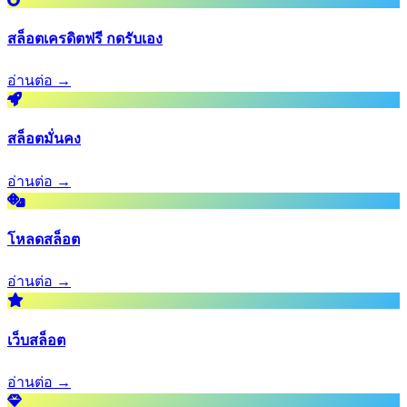
สล็อตเครดิตฟรี กดรับเอง
อ่านต่อ →
สล็อตมั่นคง
อ่านต่อ →
โหลดสล็อต
อ่านต่อ →
เว็บสล็อต
อ่านต่อ →