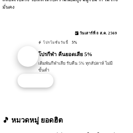
มั่นคง
วันเสาร์ที่ 8 ส.ค. 2569
5%
โปรโมชั่นวันนี้
โปรกีฬา คืนยอดเสีย 5%
เดิมพันกีฬาเสีย รับคืน 5% ทุกสัปดาห์ ไม่มี
ขั้นต่ำ
รับโปรนี้
🎵 หมวดหมู่
ยอดฮิต