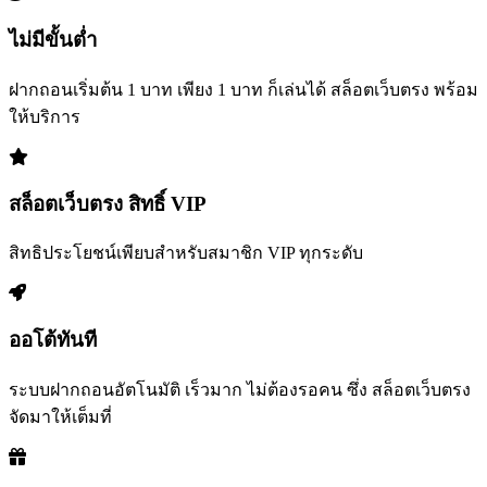
ไม่มีขั้นต่ำ
ฝากถอนเริ่มต้น 1 บาท เพียง 1 บาท ก็เล่นได้ สล็อตเว็บตรง พร้อม
ให้บริการ
สล็อตเว็บตรง สิทธิ์ VIP
สิทธิประโยชน์เพียบสำหรับสมาชิก VIP ทุกระดับ
ออโต้ทันที
ระบบฝากถอนอัตโนมัติ เร็วมาก ไม่ต้องรอคน ซึ่ง สล็อตเว็บตรง
จัดมาให้เต็มที่