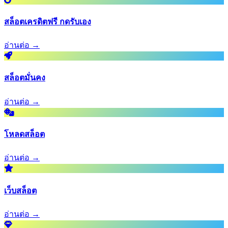
สล็อตเครดิตฟรี กดรับเอง
อ่านต่อ →
สล็อตมั่นคง
อ่านต่อ →
โหลดสล็อต
อ่านต่อ →
เว็บสล็อต
อ่านต่อ →