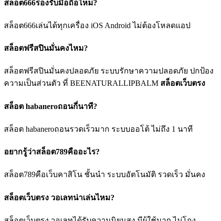
สล็อต666รองรับมือถือไหม?
สล็อต666เล่นได้ทุกเครื่อง iOS Android ไม่ต้องโหลดแอป
สล็อตฟรีสปินมั่นคงไหม?
สล็อตฟรีสปินมั่นคงปลอดภัย ระบบรักษาความปลอดภัย ปกป้อง
ความเป็นส่วนตัว ที่ BEENATURALLIPBALM
สล็อตเว็บตรง
สล็อต habaneroถอนกี่นาที?
สล็อต habaneroถอนรวดเร็วมาก ระบบออโต้ ไม่ถึง 1 นาที
อยากรู้ว่าสล็อต789คืออะไร?
สล็อต789คือเว็บคาสิโน ชั้นนำ ระบบอัตโนมัติ รวดเร็ว มั่นคง
สล็อตเว็บตรง วอเลทน่าเล่นไหม?
สล็อตเว็บตรง วอเลทได้รับความนิยมสูง มีผู้ใช้มาก ไม่โกง