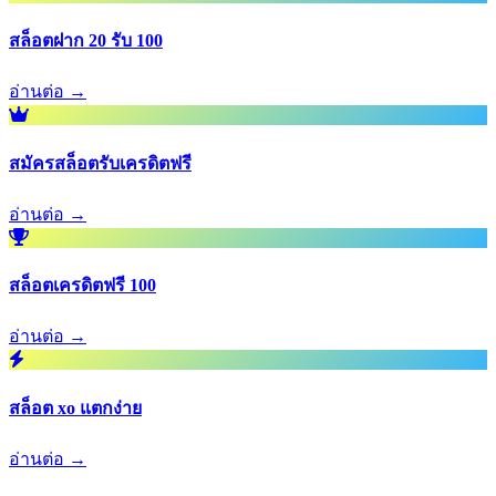
สล็อตฝาก 20 รับ 100
อ่านต่อ →
สมัครสล็อตรับเครดิตฟรี
อ่านต่อ →
สล็อตเครดิตฟรี 100
อ่านต่อ →
สล็อต xo แตกง่าย
อ่านต่อ →