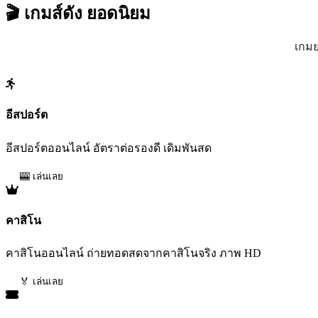
🎬 เกมส์ดัง
ยอดนิยม
เกมย
อีสปอร์ต
อีสปอร์ตออนไลน์ อัตราต่อรองดี เดิมพันสด
🎰 เล่นเลย
คาสิโน
คาสิโนออนไลน์ ถ่ายทอดสดจากคาสิโนจริง ภาพ HD
🏅 เล่นเลย