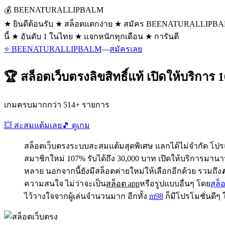
💰 BEENATURALLIPBALM
★ ยินดีต้อนรับ ★ สล็อตแตกง่าย ★ สมัคร BEENATURALLIPBALM 
นี้ ★ อันดับ 1 ในไทย ★ แจกหนักทุกเดือน ★ การันตี
⭐ BEENATURALLIPBALM
—
สมัครเลย
🏆 สล็อตเว็บตรงลิขสิทธิ์แท้ เปิดให้บริการ 1
เกมครบมากกว่า 514+ รายการ
💥 สะสมแต้มเลย
🎵 ดูเกม
สล็อตเว็บตรงระบบสะสมแต้มสุดพิเศษ แลกได้ไม่จำกัด โปรแกร
สมาชิกใหม่ 107% รับได้ถึง 30,000 บาท เปิดให้บริการมาน
หลาย นอกจากนี้ยังมีสล็อตค่ายใหม่ให้เลือกอีกด้วย รวมถึง
ความสนใจ ไม่ว่าจะเป็น
สล็อต app
หรือรูปแบบอื่นๆ โดย
สล็
ไว้วางใจจากผู้เล่นจำนวนมาก อีกทั้ง
m98
ก็มีโปรโมชั่นดีๆ 