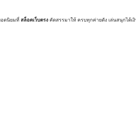
อดนิยมที่
สล็อตเว็บตรง
คัดสรรมาให้ ครบทุกค่ายดัง เล่นสนุกได้เงิ