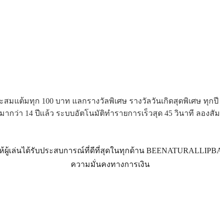
ะสมแต้มทุก 100 บาท แลกรางวัลพิเศษ รางวัลวันเกิดสุดพิเศษ ทุกปี 
้งมากว่า 14 ปีแล้ว ระบบอัตโนมัติทำรายการเร็วสุด 45 วินาที ลองสั
้ผู้เล่นได้รับประสบการณ์ที่ดีที่สุดในทุกด้าน BEENATURALLI
ความมั่นคงทางการเงิน