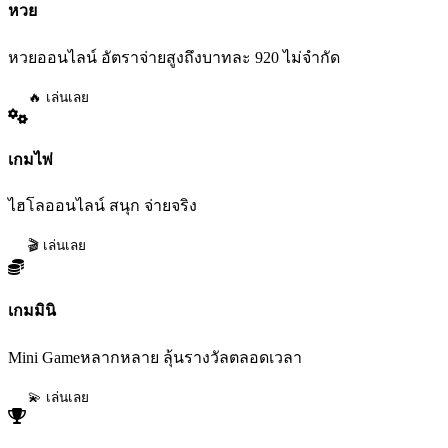
หวย
หวยออนไลน์ อัตราจ่ายสูงถึงบาทละ 920 ไม่จำกัด
🔥 เล่นเลย
เกมไพ่
ไฮโลออนไลน์ สนุก จ่ายจริง
🎬 เล่นเลย
เกมมินิ
Mini Gameหลากหลาย ลุ้นรางวัลตลอดเวลา
💫 เล่นเลย