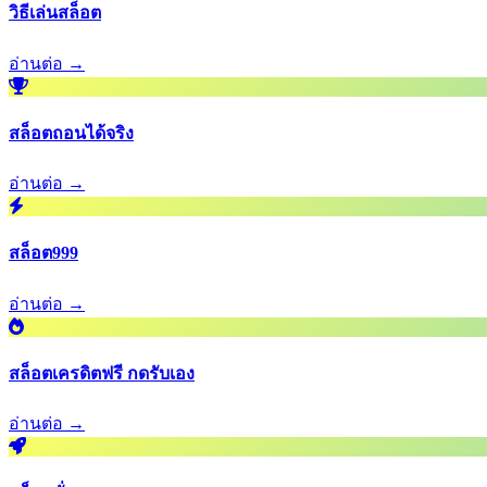
วิธีเล่นสล็อต
อ่านต่อ →
สล็อตถอนได้จริง
อ่านต่อ →
สล็อต999
อ่านต่อ →
สล็อตเครดิตฟรี กดรับเอง
อ่านต่อ →