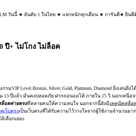
วันนี้ ★ อันดับ 1 ในไทย ★ แจกหนักทุกเดือน ★ การันตี
★ ยินด
0 ปี+ ไม่โกง ไม่ล็อค
มVIP Level Bronze, Silver, Gold, Platinum, Diamond ยิ่งเล่นยิ่
าน 13 ปีแล้ว มั่นคงปลอดภัย ฝากถอนออโต้ ภายใน 15 วิ นอกเหนือจา
สล็อตค่ายตรง
ที่หลายคนให้ความสนใจ นอกจากนี้ยังมี
เทคนิคสล็อ
อตเว็บตรง
เป็นเว็บตรงที่ได้รับความไว้วางใจจากผู้ใช้งานจำนวน
ให้เลือกเยอะ