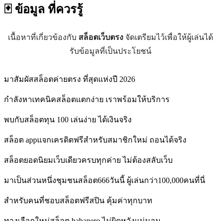
🃏 ข้อมูล
ที่ควรรู้
เนื้อหาที่เกี่ยวข้องกับ
สล็อตเว็บตรง
จัดเตรียมไว้เพื่อให้ผู้เล่นได้
รับข้อมูลที่เป็นประโยชน์
มาสัมผัสสล็อตค่ายตรง ที่สุดแห่งปี 2026
กำลังหาเทคนิคสล็อตแตกง่าย เราพร้อมให้บริการ
พบกับสล็อตทุน 100 เล่นง่าย ได้เงินจริง
สล็อต appแจกเครดิตฟรีสำหรับสมาชิกใหม่ ถอนได้จริง
สล็อตยอดนิยมเว็บเดียวครบทุกค่าย ไม่ต้องสลับเว็บ
มาเป็นส่วนหนึ่งชุมชนสล็อต666วันนี้ ผู้เล่นกว่า100,000คนที่นี่
สำหรับคนที่ชอบสล็อตฟรีสปิน คุ้มค่าทุกบาท
ทางเลือกใหม่สล็อต habanero ไม่ผิดหวังแน่นอน