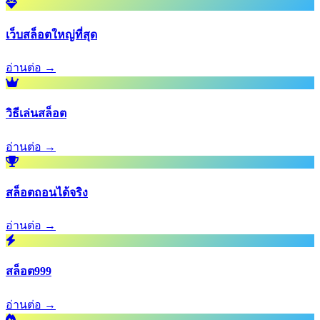
เว็บสล็อตใหญ่ที่สุด
อ่านต่อ →
วิธีเล่นสล็อต
อ่านต่อ →
สล็อตถอนได้จริง
อ่านต่อ →
สล็อต999
อ่านต่อ →