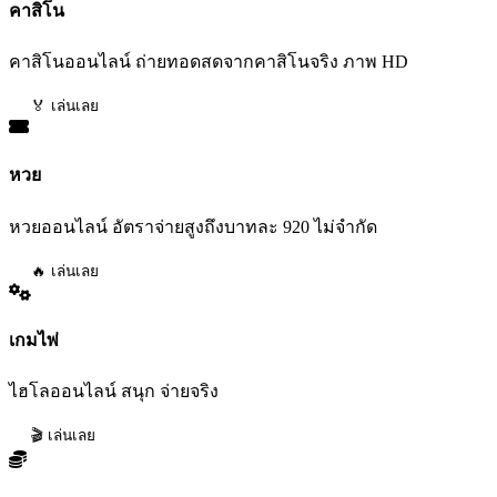
คาสิโน
คาสิโนออนไลน์ ถ่ายทอดสดจากคาสิโนจริง ภาพ HD
🏅 เล่นเลย
หวย
หวยออนไลน์ อัตราจ่ายสูงถึงบาทละ 920 ไม่จำกัด
🔥 เล่นเลย
เกมไพ่
ไฮโลออนไลน์ สนุก จ่ายจริง
🎬 เล่นเลย