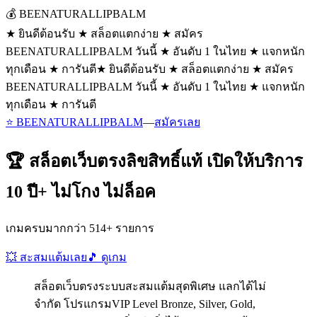
💰 BEENATURALLIPBALM
★ ยินดีต้อนรับ ★ สล็อตแตกง่าย ★ สมัคร
BEENATURALLIPBALM วันนี้ ★ อันดับ 1 ในไทย ★ แจกหนัก
ทุกเดือน ★ การันตี
★ ยินดีต้อนรับ ★ สล็อตแตกง่าย ★ สมัคร
BEENATURALLIPBALM วันนี้ ★ อันดับ 1 ในไทย ★ แจกหนัก
ทุกเดือน ★ การันตี
⭐ BEENATURALLIPBALM
—
สมัครเลย
🏆 สล็อตเว็บตรงลิขสิทธิ์แท้ เปิดให้บริการ
10 ปี+ ไม่โกง ไม่ล็อค
เกมครบมากกว่า 514+ รายการ
💥 สะสมแต้มเลย
🎵 ดูเกม
สล็อตเว็บตรงระบบสะสมแต้มสุดพิเศษ แลกได้ไม่
จำกัด โปรแกรมVIP Level Bronze, Silver, Gold,