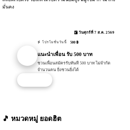
มั่นคง
วันศุกร์ที่ 7 ส.ค. 2569
500 ฿
โปรโมชั่นวันนี้
แนะนำเพื่อน รับ 500 บาท
ชวนเพื่อนสมัครรับทันที 500 บาท ไม่จำกัด
จำนวนคน ยิ่งชวนยิ่งได้
รับโปรนี้
🎵 หมวดหมู่
ยอดฮิต